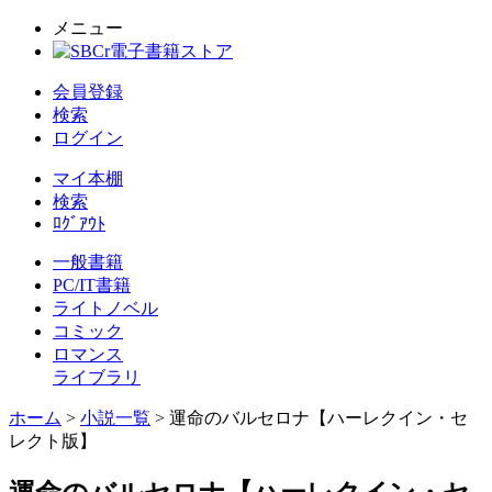
メニュー
会員登録
検索
ログイン
マイ本棚
検索
ﾛｸﾞｱｳﾄ
一般書籍
PC/IT書籍
ライトノベル
コミック
ロマンス
ライブラリ
ホーム
>
小説一覧
> 運命のバルセロナ【ハーレクイン・セ
レクト版】