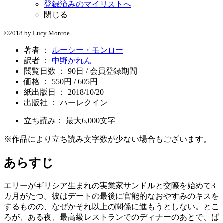
登録済みのマイリストへ
閉じる
©2018 by Lucy Monroe
著者 ：
ルーシー・モンロー
訳者 ：
中野かれん
閲覧日数 ： 90日 / 会員登録期間
価格 ： 550円 / 605円
紙出版日 ： 2018/10/20
出版社 ： ハーレクイン
立ち読み： 最大
6,000
文字
※作品により立ち読み文字数が少ない場合もございます。
あらすじ
エリーがギリシア生まれの実業家サンドルと交際を始めて3
カ月がたつ。彼はデートの最後に官能的なおやすみのキスを
するものの、なぜかそれ以上の関係に進もうとしない。とこ
ろが、ある夜、最高級レストランでのディナーのあとで、ば