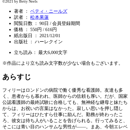
©2021 by Betty Neels
著者 ：
ベティ・ニールズ
訳者 ：
松本果蓮
閲覧日数 ： 90日 / 会員登録期間
価格 ： 550円 / 616円
紙出版日 ： 2021/12/01
出版社 ： ハーレクイン
立ち読み： 最大
6,000
文字
※作品により立ち読み文字数が少ない場合もございます。
あらすじ
フィリーはロンドンの病院で働く優秀な看護師。友達も多
く、患者からも慕われ、医師からの信頼も厚い。だが、国家
公認看護師の最終試験に合格しても、無神経な継母と妹たち
からは、お祝いの言葉はなかった。寂しい思いを押し隠し
て、フィリーはひたすら仕事に励んだ。勤務が終わったこ
ろ、彼女は待ち人がいることを告げられる。行ってみると、
そこには青い目のハンサムな男性が――。まあ、今朝エレベ