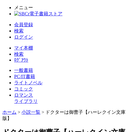
メニュー
会員登録
検索
ログイン
マイ本棚
検索
ﾛｸﾞｱｳﾄ
一般書籍
PC/IT書籍
ライトノベル
コミック
ロマンス
ライブラリ
ホーム
>
小説一覧
> ドクターは御曹子【ハーレクイン文庫
版】