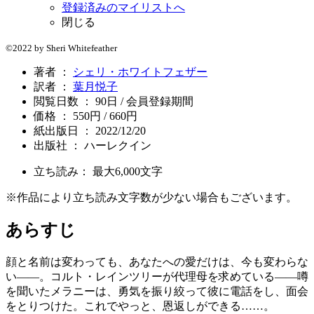
登録済みのマイリストへ
閉じる
©2022 by Sheri Whitefeather
著者 ：
シェリ・ホワイトフェザー
訳者 ：
葉月悦子
閲覧日数 ： 90日 / 会員登録期間
価格 ： 550円 / 660円
紙出版日 ： 2022/12/20
出版社 ： ハーレクイン
立ち読み： 最大
6,000
文字
※作品により立ち読み文字数が少ない場合もございます。
あらすじ
顔と名前は変わっても、あなたへの愛だけは、今も変わらな
い――。コルト・レインツリーが代理母を求めている――噂
を聞いたメラニーは、勇気を振り絞って彼に電話をし、面会
をとりつけた。これでやっと、恩返しができる……。