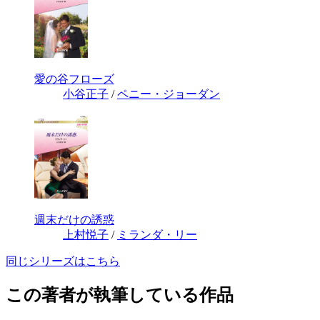
愛の谷フローズ
小谷正子
/
ペニー・ジョーダン
週末だけの誘惑
上村悦子
/
ミランダ・リー
同じシリーズはこちら
この著者が執筆している作品