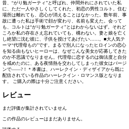
昔、“がり勉ガーティ”と呼ばれ、仲間外れにされていた私
に、ただ一人やさしくしてくれた、初恋の男性コルト。住む
場所は離れても、恋心が消えることはなかった。数年前、事
故に遭った私は手術で顔が変わり、名前も変えた。会って
も、コルトは“がり勉ガーティ”とはわからないはず。それど
ころか私の存在さえ忘れていても、構わない。妻と娘を亡く
し絶望に沈む彼に、子供を授けてあげたい……。■大人気テ
ーマ“代理母もの”です。まるで別人になったヒロインの恋心
を知る由もないヒーローは、なぜこんな美女が応募してきた
のか不思議でなりません。代理母に恋するのは御法度と自分
を戒めたのに、ある夜情熱を交わしてしまった彼女はバージ
ンで――?！＊本書は、ハーレクイン・ディザイアから既に
配信されている作品のハーレクイン・ロマンス版となりま
す。 ご購入の際は十分ご注意ください。
レビュー
まだ評価が集計されていません
この作品のレビューはまだありません。