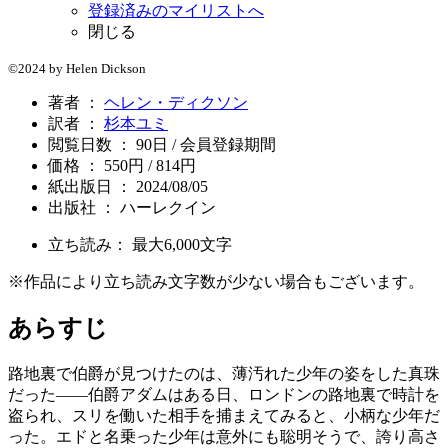
登録済みのマイリストへ
閉じる
©2024 by Helen Dickson
著者 ：
ヘレン・ディクソン
訳者 ：
杉本ユミ
閲覧日数 ： 90日 / 会員登録期間
価格 ： 550円 / 814円
紙出版日 ： 2024/08/05
出版社 ： ハーレクイン
立ち読み： 最大
6,000
文字
※作品により立ち読み文字数が少ない場合もございます。
あらすじ
路地裏で伯爵が見つけたのは、薄汚れた少年の姿をした真珠
だった――伯爵アダムはある日、ロンドンの路地裏で時計を
盗られ、スリを働いた相手を捕まえてみると、小柄な少年だ
った。エドと名乗った少年は意外にも聡明そうで、誇り高さ