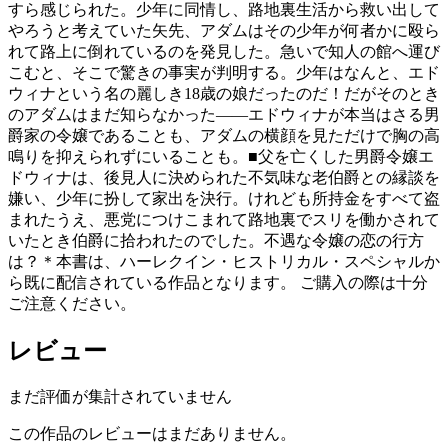
すら感じられた。少年に同情し、路地裏生活から救い出して
やろうと考えていた矢先、アダムはその少年が何者かに殴ら
れて路上に倒れているのを発見した。急いで知人の館へ運び
こむと、そこで驚きの事実が判明する。少年はなんと、エド
ウィナという名の麗しき18歳の娘だったのだ！だがそのとき
のアダムはまだ知らなかった――エドウィナが本当はさる男
爵家の令嬢であることも、アダムの横顔を見ただけで胸の高
鳴りを抑えられずにいることも。■父を亡くした男爵令嬢エ
ドウィナは、後見人に決められた不気味な老伯爵との縁談を
嫌い、少年に扮して家出を決行。けれども所持金をすべて盗
まれたうえ、悪党につけこまれて路地裏でスリを働かされて
いたとき伯爵に拾われたのでした。不遇な令嬢の恋の行方
は？＊本書は、ハーレクイン・ヒストリカル・スペシャルか
ら既に配信されている作品となります。 ご購入の際は十分
ご注意ください。
レビュー
まだ評価が集計されていません
この作品のレビューはまだありません。