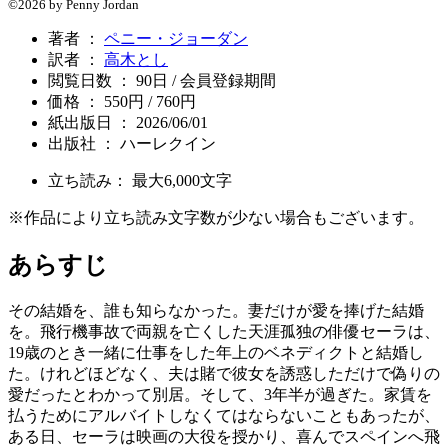
©2026 by Penny Jordan
著者 ：
ペニー・ジョーダン
訳者 ：
高木とし
閲覧日数 ： 90日 / 会員登録期間
価格 ： 550円 / 760円
紙出版日 ： 2026/06/01
出版社 ： ハーレクイン
立ち読み： 最大
6,000
文字
※作品により立ち読み文字数が少ない場合もございます。
あらすじ
その結婚を、誰も知らなかった。妻だけが愛を捧げた結婚
を。飛行機事故で両親を亡くした天涯孤独の俳優セーラは、
19歳のとき一緒に仕事をした年上のベネディクトと結婚し
た。けれどほどなく、夫は賭で彼女を誘惑しただけで偽りの
愛だったとわかって別居。そして、3年半が過ぎた。家賃を
払うためにアルバイトしなくてはならないこともあったが、
ある日、セーラは映画の大役を授かり、喜んでスペインへ飛