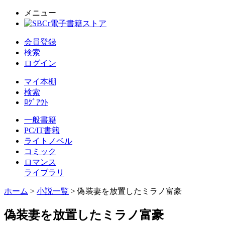
メニュー
会員登録
検索
ログイン
マイ本棚
検索
ﾛｸﾞｱｳﾄ
一般書籍
PC/IT書籍
ライトノベル
コミック
ロマンス
ライブラリ
ホーム
>
小説一覧
> 偽装妻を放置したミラノ富豪
偽装妻を放置したミラノ富豪