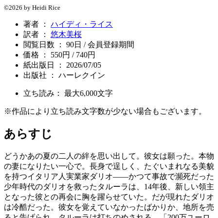
©2026 by Heidi Rice
著者 ：
ハイディ・ライス
訳者 ：
悠木美桜
閲覧日数 ： 90日 / 会員登録期間
価格 ： 550円 / 740円
紙出版日 ： 2026/07/05
出版社 ： ハーレクイン
立ち読み： 最大
6,000
文字
※作品により立ち読み文字数が少ない場合もございます。
あらすじ
どうかあの夏の二人の絆を思い出して。彼女は願った。本物
の妻になりたい一心で。長身で逞しく、たぐいまれなる美貌
を持つイタリア人実業家ダリオ――かつて事故で瀕死だった
少年時代のダリオを救ったタルーラは、14年後、新しい領主
となった彼との再会に胸を躍らせていた。だが現れたダリオ
は冷酷だった。彼女を覚えていなかったばかりか、地所を売
ると告げられ、タルーラは打ちのめされる。「200万ユーロ