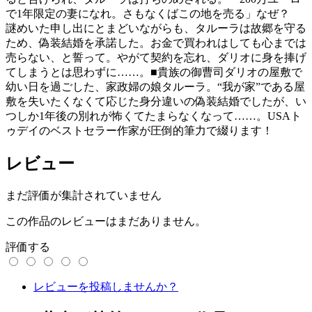
で1年限定の妻になれ。さもなくばこの地を売る」なぜ？
謎めいた申し出にとまどいながらも、タルーラは故郷を守る
ため、偽装結婚を承諾した。お金で買われはしても心までは
売らない、と誓って。やがて契約を忘れ、ダリオに身を捧げ
てしまうとは思わずに……。■貴族の御曹司ダリオの屋敷で
幼い日を過ごした、家政婦の娘タルーラ。“我が家”である屋
敷を失いたくなくて応じた身分違いの偽装結婚でしたが、い
つしか1年後の別れが怖くてたまらなくなって……。USAト
ゥデイのベストセラー作家が圧倒的筆力で綴ります！
レビュー
まだ評価が集計されていません
この作品のレビューはまだありません。
評価する
レビューを投稿しませんか？