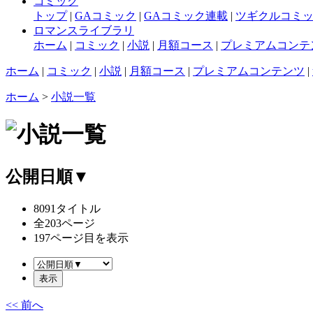
コミック
トップ
|
GAコミック
|
GAコミック連載
|
ツギクルコミ
ロマンスライブラリ
ホーム
|
コミック
|
小説
|
月額コース
|
プレミアムコンテ
ホーム
|
コミック
|
小説
|
月額コース
|
プレミアムコンテンツ
|
ホーム
>
小説一覧
公開日順▼
8091
タイトル
全
203
ページ
197
ページ目を表示
<< 前へ