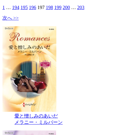
1
…
194
195
196
197
198
199
200
…
203
次へ >>
愛と憎しみのあいだ
メラニー・ミルバーン