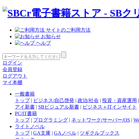
サイトのご利用方法
お知らせ
ヘルプ
ログイン
会員登録
ログアウト
マイ本棚
一般書籍
トップ
|
ビジネス/自己啓発
|
政治/社会
|
投資・資産運用
アイ新書
|
SBビジュアル新書
|
ビジネス＋ITインサイト
PC/IT書籍
トップ
|
プログラミング
|
ネットワーク/サーバー/OS
|
W
ライトノベル
トップ
|
GA文庫
|
GAノベル
|
ツギクルブックス