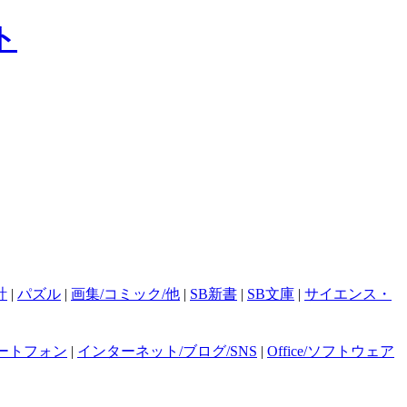
計
|
パズル
|
画集/コミック/他
|
SB新書
|
SB文庫
|
サイエンス・
ートフォン
|
インターネット/ブログ/SNS
|
Office/ソフトウェア