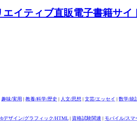
|
趣味/実用
|
教養/科学/歴史
|
人文/思想
|
文芸/エッセイ
|
数学/統
ebデザイン/グラフィック/HTML
|
資格試験関連
|
モバイル/スマ