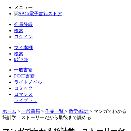
メニュー
会員登録
検索
ログイン
マイ本棚
検索
ﾛｸﾞｱｳﾄ
一般書籍
PC/IT書籍
ライトノベル
コミック
ロマンス
ライブラリ
ホーム
>
一般書籍
>
作品一覧
>
数学/統計
> マンガでわかる
統計学 ストーリーだから最後まで読める