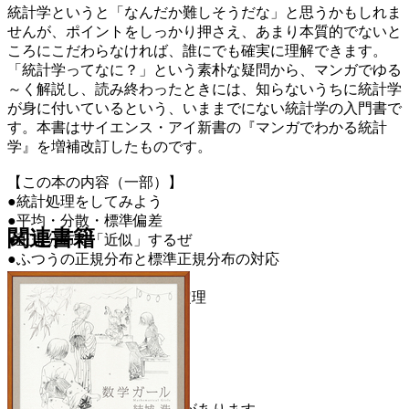
統計学というと「なんだか難しそうだな」と思うかもしれま
せんが、ポイントをしっかり押さえ、あまり本質的でないと
ころにこだわらなければ、誰にでも確実に理解できます。
「統計学ってなに？」という素朴な疑問から、マンガでゆる
～く解説し、読み終わったときには、知らないうちに統計学
が身に付いているという、いままでにない統計学の入門書で
す。本書はサイエンス・アイ新書の『マンガでわかる統計
学』を増補改訂したものです。
【この本の内容（一部）】
●統計処理をしてみよう
●平均・分散・標準偏差
関連書籍
●正規分布で「近似」するぜ
●ふつうの正規分布と標準正規分布の対応
●二項分布とは
●いちばん大事な中心極限定理
●推測統計学
●推定のやり方は複数ある
●仮説の検定
●いろいろな検定