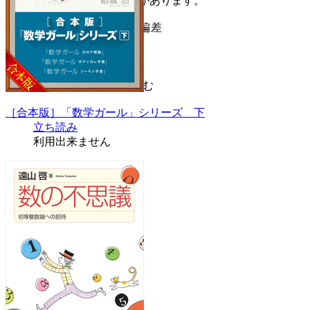
※カバー画像が異なる場合があります。
■第1章 平均・分散・標準偏差
■第2章 正規分布
■第3章 いろいろな分布
■第4章 推測統計
■第5章 仮説検定
続きを読む
［合本版］「数学ガール」シリーズ 下
立ち読み
利用出来ません