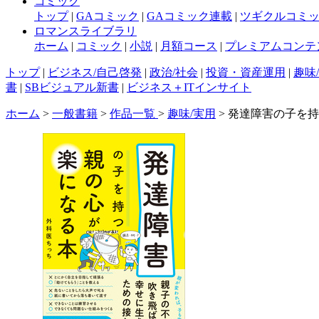
コミック
トップ
|
GAコミック
|
GAコミック連載
|
ツギクルコミ
ロマンスライブラリ
ホーム
|
コミック
|
小説
|
月額コース
|
プレミアムコンテ
トップ
|
ビジネス/自己啓発
|
政治/社会
|
投資・資産運用
|
趣味
書
|
SBビジュアル新書
|
ビジネス＋ITインサイト
ホーム
>
一般書籍
>
作品一覧
>
趣味/実用
> 発達障害の子を