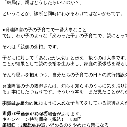
「結局は、親はどうしたらいいのか？」
ということが、診断と同時にわかるわけではないからです。
●発達障害の子の子育てで一番大事なこと
では、わが子のような「変わった子」の子育てで、親にとっ
それは「親側の余裕」です。
子どもに対して「あなたが大切」と伝え、扱うのは大事です
ことが結果として親の余裕を生み出し、家庭の緊張感を減ら
そんな思いを抱えつつ、自分たちの子育ての日々の試行錯誤の
発達障害の子の親御さんは、知らず知らずのうちに気を張り
る」本にしたつもりです。そういう本を、まだ見たことがな
本書は、自分と同じように大変な子育てをしている親御さん
(C) Surgeon Titti 2024
定価（税込）：1,760円
※カバー画像が異なる場合があります。
キャンペーン特別価格（税込）：880円
第1章 「理想」を追い求めるのをやめたら楽になる
出版日：2024/09/29