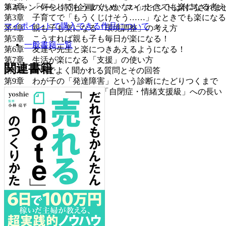
第2章 「何をしてもうまくいかない」ときでも楽になる考
※キャンペーン特別企画のため、マイポイントは付与されま
第3章 子育てで「もうくじけそう……」なときでも楽にな
マイポイントで購入できる作品について
第4章 親も子も楽になる「環境調整」の考え方
第5章 こうすれば親も子も毎日が楽になる！
一般書籍一覧
第6章 友達や先生と楽につきあえるようになる！
第7章 生活が楽になる「支援」の使い方
関連書籍
第8章 SNSでよく聞かれる質問とその回答
第9章 わが子の「発達障害」という診断にたどりつくまで
第10章 「通常学級」から「自閉症・情緒支援級」への長い