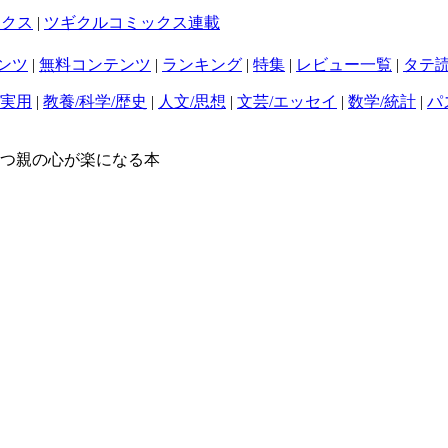
ックス
|
ツギクルコミックス連載
ンツ
|
無料コンテンツ
|
ランキング
|
特集
|
レビュー一覧
|
タテ
/実用
|
教養/科学/歴史
|
人文/思想
|
文芸/エッセイ
|
数学/統計
|
パ
持つ親の心が楽になる本