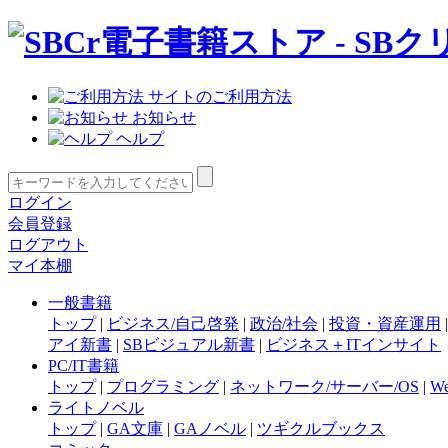
サイトのご利用方法
お知らせ
ヘルプ
ログイン
会員登録
ログアウト
マイ本棚
一般書籍
トップ
|
ビジネス/自己啓発
|
政治/社会
|
投資・資産運用
アイ新書
|
SBビジュアル新書
|
ビジネス＋ITインサイト
PC/IT書籍
トップ
|
プログラミング
|
ネットワーク/サーバー/OS
|
W
ライトノベル
トップ
|
GA文庫
|
GAノベル
|
ツギクルブックス