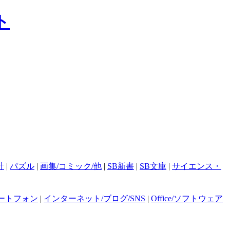
計
|
パズル
|
画集/コミック/他
|
SB新書
|
SB文庫
|
サイエンス・
ートフォン
|
インターネット/ブログ/SNS
|
Office/ソフトウェア