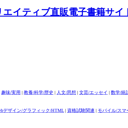
|
趣味/実用
|
教養/科学/歴史
|
人文/思想
|
文芸/エッセイ
|
数学/統
ebデザイン/グラフィック/HTML
|
資格試験関連
|
モバイル/スマ