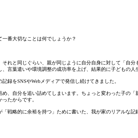
て一番大切なことは何でしょうか？
。それと同じぐらい、親が同じように自分自身に対して「自分
し、言葉遣いや環境調整の成功率を上げ、結果的に子どもの人
記録をSNSやWebメディアで発信し続けてきました。
詰め、自分を追い詰めてしまいます。ちょっと変わった子の「
かったからです。
が「戦略的に余裕を持つ」ために書いた、我が家のリアルな記