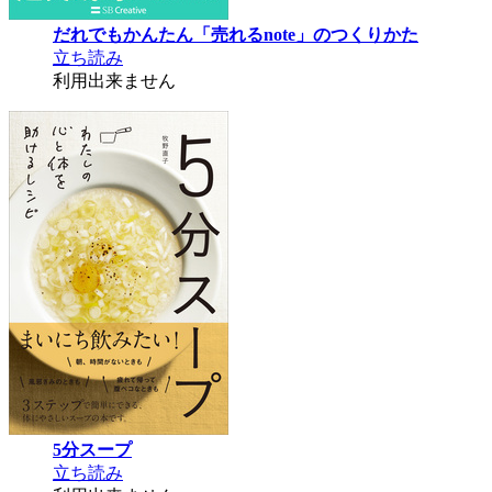
だれでもかんたん「売れるnote」のつくりかた
立ち読み
利用出来ません
5分スープ
立ち読み