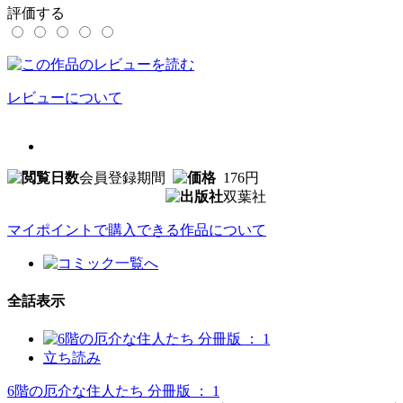
評価する
レビューについて
会員登録期間
176円
双葉社
マイポイントで購入できる作品について
全話表示
立ち読み
6階の厄介な住人たち 分冊版 ： 1