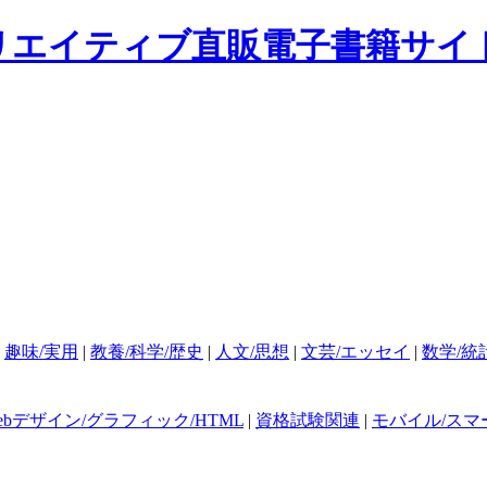
|
趣味/実用
|
教養/科学/歴史
|
人文/思想
|
文芸/エッセイ
|
数学/統
ebデザイン/グラフィック/HTML
|
資格試験関連
|
モバイル/スマ