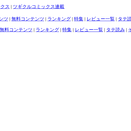
ックス
|
ツギクルコミックス連載
ンツ
|
無料コンテンツ
|
ランキング
|
特集
|
レビュー一覧
|
タテ
無料コンテンツ
|
ランキング
|
特集
|
レビュー一覧
|
タテ読み
|