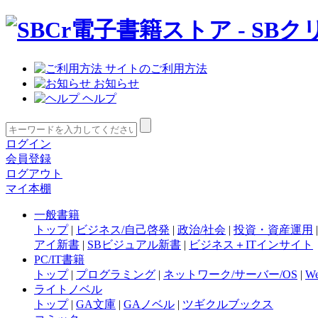
サイトのご利用方法
お知らせ
ヘルプ
ログイン
会員登録
ログアウト
マイ本棚
一般書籍
トップ
|
ビジネス/自己啓発
|
政治/社会
|
投資・資産運用
アイ新書
|
SBビジュアル新書
|
ビジネス＋ITインサイト
PC/IT書籍
トップ
|
プログラミング
|
ネットワーク/サーバー/OS
|
W
ライトノベル
トップ
|
GA文庫
|
GAノベル
|
ツギクルブックス