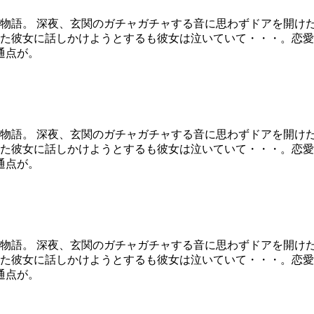
物語。 深夜、玄関のガチャガチャする音に思わずドアを開け
た彼女に話しかけようとするも彼女は泣いていて・・・。恋愛に
通点が。
物語。 深夜、玄関のガチャガチャする音に思わずドアを開け
た彼女に話しかけようとするも彼女は泣いていて・・・。恋愛に
通点が。
物語。 深夜、玄関のガチャガチャする音に思わずドアを開け
た彼女に話しかけようとするも彼女は泣いていて・・・。恋愛に
通点が。