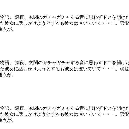
物語。 深夜、玄関のガチャガチャする音に思わずドアを開け
た彼女に話しかけようとするも彼女は泣いていて・・・。恋愛に
通点が。
物語。 深夜、玄関のガチャガチャする音に思わずドアを開け
た彼女に話しかけようとするも彼女は泣いていて・・・。恋愛に
通点が。
物語。 深夜、玄関のガチャガチャする音に思わずドアを開け
た彼女に話しかけようとするも彼女は泣いていて・・・。恋愛に
通点が。