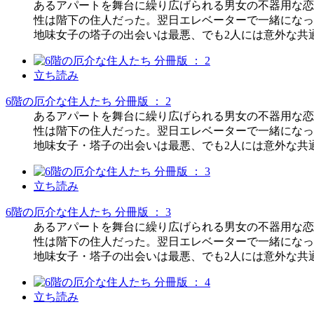
あるアパートを舞台に繰り広げられる男女の不器用な恋
性は階下の住人だった。翌日エレベーターで一緒になっ
地味女子の塔子の出会いは最悪、でも2人には意外な共
立ち読み
6階の厄介な住人たち 分冊版 ： 2
あるアパートを舞台に繰り広げられる男女の不器用な恋
性は階下の住人だった。翌日エレベーターで一緒になっ
地味女子・塔子の出会いは最悪、でも2人には意外な共
立ち読み
6階の厄介な住人たち 分冊版 ： 3
あるアパートを舞台に繰り広げられる男女の不器用な恋
性は階下の住人だった。翌日エレベーターで一緒になっ
地味女子・塔子の出会いは最悪、でも2人には意外な共
立ち読み