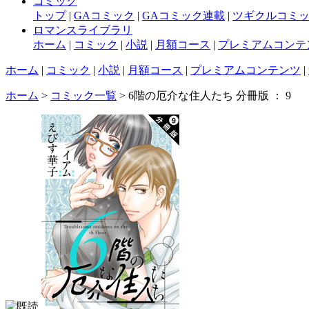
コミック
トップ
|
GAコミック
|
GAコミック連載
|
ツギクルコミ
ロマンスライブラリ
ホーム
|
コミック
|
小説
|
月額コース
|
プレミアムコンテ
ホーム
|
コミック
|
小説
|
月額コース
|
プレミアムコンテンツ
|
ホーム
>
コミック一覧
> 6階の厄介な住人たち 分冊版 ： 9