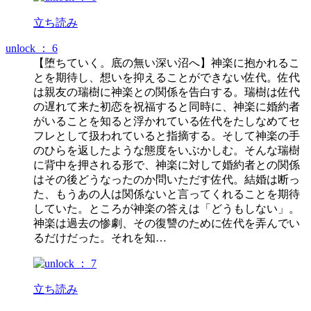
立ち読み
unlock ： 6
【堕ちていく。底の無い深い沼へ】神楽に抱かれるこ
とを期待し、想いを抑えることができない佐代。佐代
は親友の瑞樹に神楽との関係を告白する。瑞樹は佐代
の遅れて来た初恋を祝福すると同時に、神楽に婚約者
がいることを知ると浮かれている佐代をたしなめてセ
フレとして扱われていると指摘する。そして神楽の手
のひらを返したような態度をいぶかしむ。そんな瑞樹
に背中を押される形で、神楽に対して婚約者との関係
はその後どうなったのか問いただす佐代。結婚は断っ
た、もうあの人は関係ないと言ってくれることを期待
していた。ところが神楽の答えは「どうもしない」。
神楽は過去の惨劇、その復讐のために佐代を弄んでい
るだけだった。それを知…
立ち読み