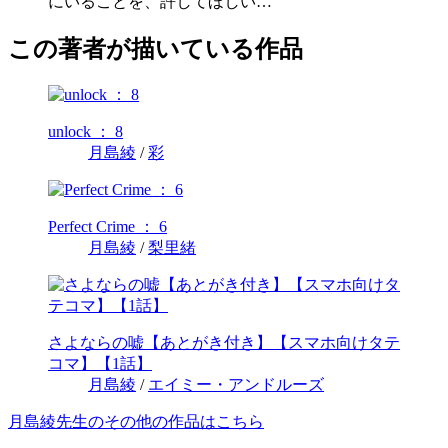
にいることを、許してほしい…
この著者が描いている作品
unlock ： 8
月島綾
/
彩
Perfect Crime ： 6
月島綾
/
梨里緒
さよならの嘘【あとがき付き】【スマホ向けタテ
コマ】【1話】
月島綾
/
エイミー・アンドルーズ
月島綾先生のその他の作品はこちら