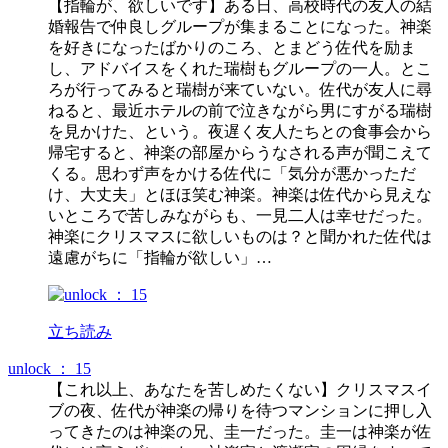
【指輪が、欲しいです】ある日、高校時代の友人の結
婚報告で仲良しグループが集まることになった。神楽
を好きになったばかりのころ、とまどう佐代を励ま
し、アドバイスをくれた瑞樹もグループの一人。とこ
ろが行ってみると瑞樹が来ていない。佐代が友人に尋
ねると、最近ホテルの前で泣きながら男にすがる瑞樹
を見かけた、という。夜遅く友人たちとの食事会から
帰宅すると、神楽の部屋からうなされる声が聞こえて
くる。思わず声をかける佐代に「気分が悪かっただ
け、大丈夫」とほほ笑む神楽。神楽は佐代から見えな
いところで苦しみながらも、一見二人は幸せだった。
神楽にクリスマスに欲しいものは？と聞かれた佐代は
遠慮がちに「指輪が欲しい」…
立ち読み
unlock ： 15
【これ以上、あなたを苦しめたくない】クリスマスイ
ブの夜、佐代が神楽の帰りを待つマンションに押し入
ってきたのは神楽の兄、圭一だった。圭一は神楽が佐