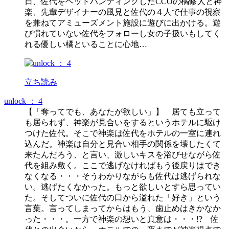
日、佐代をヘッドハンティングしたCCOの橘修人と神
楽、先輩デザイナーの風見と佐代の４人で仕事の視察
を兼ねてアミューズメント施設に遊びに出かける。遊
び慣れていない佐代をフォローし女の子扱いもしてく
れる優しい橘といることに心地…
立ち読み
unlock ： 4
【「奪ってでも、あなたが欲しい」】 居ても立って
も居られず、神楽が見合いをするというホテルに駆け
つけた佐代。そこで神楽は佐代をホテルの一室に連れ
込んだ。神楽は自分と見合い相手の関係を壊したくて
来たんだろう、と言い、激しいキスを浴びせながら佐
代を組み敷く。ここで逃げなければもう後戻りはでき
なくなる・・・そうわかりながらも佐代は逃げられな
い。逃げたくなかった。もっと欲しいとすら思ってい
た。そしてついに佐代の口から溢れた「好き」という
言葉。言ってしまってからはもう、歯止めはきかなか
った・・・。一方で神楽の想いと真意は・・・!? 佐