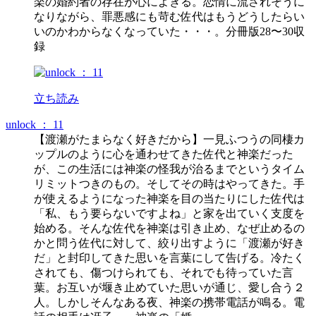
楽の婚約者の存在が心によぎる。恋情に流されそうに
なりながら、罪悪感にも苛む佐代はもうどうしたらい
いのかわからなくなっていた・・・。分冊版28〜30収
録
立ち読み
unlock ： 11
【渡瀬がたまらなく好きだから】一見ふつうの同棲カ
ップルのように心を通わせてきた佐代と神楽だった
が、この生活には神楽の怪我が治るまでというタイム
リミットつきのもの。そしてその時はやってきた。手
が使えるようになった神楽を目の当たりにした佐代は
「私、もう要らないですよね」と家を出ていく支度を
始める。そんな佐代を神楽は引き止め、なぜ止めるの
かと問う佐代に対して、絞り出すように「渡瀬が好き
だ」と封印してきた思いを言葉にして告げる。冷たく
されても、傷つけられても、それでも待っていた言
葉。お互いが堰き止めていた思いが通じ、愛し合う２
人。しかしそんなある夜、神楽の携帯電話が鳴る。電