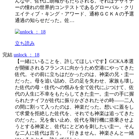
んな中、佐代に朗報がもたらされる。それはデザイナ
ーの憧れの世界的コンテストであるグローバル・クリ
エイティブ・キング・アワード、通称ＧＣＫＡの予選
通過の知らせだった。佐…
立ち読み
完結
unlock ： 18
【一緒にいることを、許してほしいです】GCKA本選
が開催されるフランスに向かうため空港にやってきた
佐代。その前に立ちはだかったのは、神楽の兄・圭一
だった。母を追い詰め、己の足を失わせ、家族も壊し
た佐代の母・佳代への恨みを全て佐代にぶつけて、佐
代の人生に不幸をもたらしてきた圭一。圭一の手に握
られたナイフが佐代に振りかざされたその時――二人
の間に割って入ったのは、神楽だった。想いに蓋をし
て求愛を拒絶した佐代を、それでも神楽は追ってきた
のだった。兄を食い止め、佐代を飛行機に搭乗させよ
うとする神楽と、佐代にとどめを刺したい圭一。そん
な二人に佐代は言う。「行きません。神楽さんと一緒