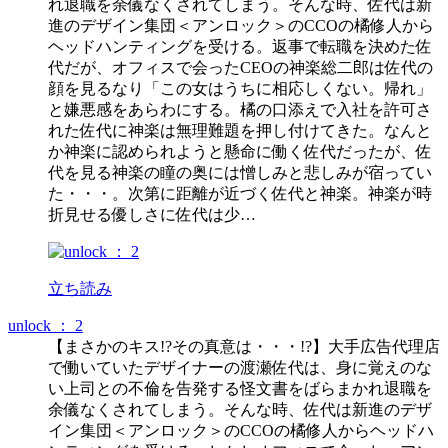
れ退職を余儀なくされてしまう。そんな時、佐代は新
進のデザイン集団＜アンロック＞のCCOの橘修人から
ヘッドハンティングを受ける。返事で転職を決めた佐
代だが、オフィスで会ったCEOの神楽総二郎は佐代の
顔を見るなり「この女はうちに相応しくない。帰れ」
と嫌悪感をあらわにする。橘の口添えで入社を許可さ
れた佐代に神楽は無理難題を押し付けてきた。なんと
か神楽に認められようと懸命に働く佐代だったが、佐
代を見る神楽の瞳の奥には憎しみと悲しみが宿ってい
た・・・。次第に距離が近づく佐代と神楽。神楽が時
折見せる優しさに佐代は少…
立ち読み
unlock ： 2
【まさかのキス!?その真意は・・・!?】大手広告代理店
で働いていたデザイナーの渡瀬佐代は、身に覚えのな
い上司との不倫を告発する怪文書をばらまかれ退職を
余儀なくされてしまう。そんな時、佐代は新進のデザ
イン集団＜アンロック＞のCCOの橘修人からヘッドハ