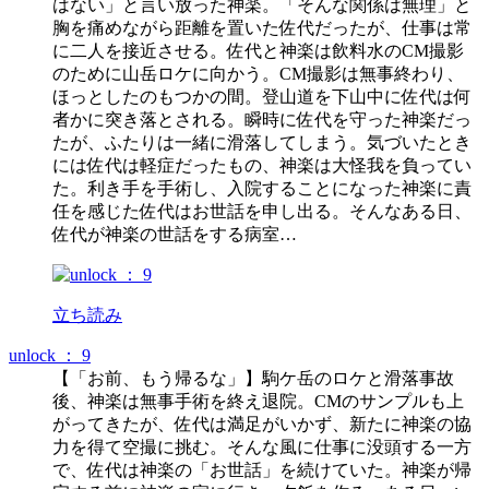
はない」と言い放った神楽。「そんな関係は無理」と
胸を痛めながら距離を置いた佐代だったが、仕事は常
に二人を接近させる。佐代と神楽は飲料水のCM撮影
のために山岳ロケに向かう。CM撮影は無事終わり、
ほっとしたのもつかの間。登山道を下山中に佐代は何
者かに突き落とされる。瞬時に佐代を守った神楽だっ
たが、ふたりは一緒に滑落してしまう。気づいたとき
には佐代は軽症だったもの、神楽は大怪我を負ってい
た。利き手を手術し、入院することになった神楽に責
任を感じた佐代はお世話を申し出る。そんなある日、
佐代が神楽の世話をする病室…
立ち読み
unlock ： 9
【「お前、もう帰るな」】駒ケ岳のロケと滑落事故
後、神楽は無事手術を終え退院。CMのサンプルも上
がってきたが、佐代は満足がいかず、新たに神楽の協
力を得て空撮に挑む。そんな風に仕事に没頭する一方
で、佐代は神楽の「お世話」を続けていた。神楽が帰