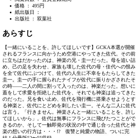
価格 ： 495円
紙出版日 ：
出版社 ： 双葉社
あらすじ
【一緒にいることを、許してほしいです】GCKA本選が開催
されるフランスに向かうため空港にやってきた佐代。その前
に立ちはだかったのは、神楽の兄・圭一だった。母を追い詰
め、己の足を失わせ、家族も壊した佐代の母・佳代への恨み
を全て佐代にぶつけて、佐代の人生に不幸をもたらしてきた
圭一。圭一の手に握られたナイフが佐代に振りかざされたそ
の時――二人の間に割って入ったのは、神楽だった。想いに
蓋をして求愛を拒絶した佐代を、それでも神楽は追ってきた
のだった。兄を食い止め、佐代を飛行機に搭乗させようとす
る神楽と、佐代にとどめを刺したい圭一。そんな二人に佐代
は言う。「行きません。神楽さんと一緒にいることを、許し
てほしいから」。佐代は無事にフランスに飛びたつことがで
きるのか、そして一触即発の状況の中で通じ合った佐代と神
楽の想いの行方は・・・!? 復讐と純愛の物語、ついに完
結！分冊版52〜55収録