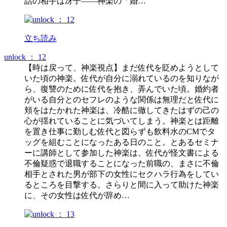
話の相手は冴子――神楽の「婚…
立ち読み
unlock ： 12
【時は戻って、神楽視点】まだ佐代を貶めようとして
いた頃の神楽。佐代が自分に溺れているのを知りなが
ら、復讐のために佐代を抱き、弄んでいた頃。婚約者
がいる自分とのセフレのような関係は無理だと佐代に
頬をはたかれた神楽は、冷酷に徹してきたはずの己の
心が揺れていることに気づいてしまう。神楽とは距離
を置き仕事に勤しむ佐代と図らずも飲料水のCMでタ
ッグを組むことになったある日のこと。とあるセミナ
ーに講師として参加した神楽は、佐代が怪文書による
不倫疑惑で退職することになった前職の、まさに不倫
相手とされた男が部下の女性にセクハラ行為をしてい
るところを目撃する。さらりと間に入って助けた神楽
に、その女性は佐代が辞め…