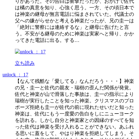
りがあった。その告白は衝撃だったが、おかげで佐代
は橘の真意を知り、心強く思う。一方、その頃日本で
は神楽の継母が無言電話に悩まされていた。代議士の
父への嫌がらせかと考える神楽だったが、兄の圭一は
「絶対に警察には連絡するな」と継母に告げたと言
う。不安がる継母のために神楽は実家へと帰り、かか
ってきた電話に出る。する…
立ち読み
unlock ： 17
【なんて残酷な「愛してる」なんだろう・・・】神楽
の兄・圭一と佐代の親友・瑞樹の歪んだ関係が発覚。
佐代と神楽が山で滑落した事故は、圭一の指示により
瑞樹が実行したことを知った神楽。クリスマスのプロ
ポーズ拒絶も圭一が佐代の前に現れたせいだと知った
神楽は、佐代にもう一度愛の告白をしにニューヨーク
を訪れる。しかし自分と神楽家との因縁のすべてを知
った佐代は神楽を受け入れることができない。あふれ
る思いに蓋をして、やはり神楽を拒絶してしまう。そ