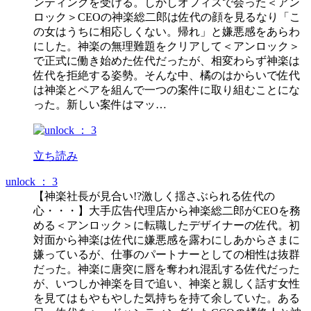
ンティングを受ける。しかしオフィスで会った＜アン
ロック＞CEOの神楽総二郎は佐代の顔を見るなり「こ
の女はうちに相応しくない。帰れ」と嫌悪感をあらわ
にした。神楽の無理難題をクリアして＜アンロック＞
で正式に働き始めた佐代だったが、相変わらず神楽は
佐代を拒絶する姿勢。そんな中、橘のはからいで佐代
は神楽とペアを組んで一つの案件に取り組むことにな
った。新しい案件はマッ…
立ち読み
unlock ： 3
【神楽社長が見合い!?激しく揺さぶられる佐代の
心・・・】大手広告代理店から神楽総二郎がCEOを務
める＜アンロック＞に転職したデザイナーの佐代。初
対面から神楽は佐代に嫌悪感を露わにしあからさまに
嫌っているが、仕事のパートナーとしての相性は抜群
だった。神楽に唐突に唇を奪われ混乱する佐代だった
が、いつしか神楽を目で追い、神楽と親しく話す女性
を見てはもやもやした気持ちを持て余していた。ある