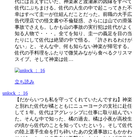
代には言えずにいた、神楽家と渡瀬家の因縁をすべて
佐代にぶちまける。佐代の人生の中で起こってきた不
幸はすべて圭一が仕組んだことだった。前職の大手広
告代理店での怪文書や不倫疑惑、さらには山での滑落
事故でさえも。しかも山の事故の実行犯は佐代がよく
知る人物で・・・。全てを知り、圭一の義足を目の当
たりにして佐代は絶望の中で悟る。「許されるわけが
ない」と。そんな中、何も知らない神楽が帰宅する。
佐代の手料理をふたりで微笑みながら食べるクリスマ
スイブ。そして神楽は佐…
立ち読み
unlock ： 16
【だからいつも私を守ってくれていたんですね】神楽
と別れた佐代が橘とともにニューヨークの支社に赴任
して１年。佐代はアグレッシブに仕事に取り組んでい
た。そんな中で知った、橘の過去。橘は小夜が高校生
の頃から佐代のことを知っていたという。そして佐代
の陸上選手生命を打ち砕いたあの交通事故にもかかわ