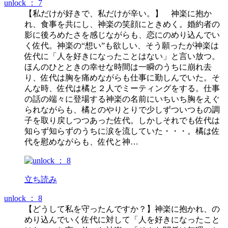
unlock ： 7
【私だけが好きで、私だけが辛い。】 神楽に抱か
れ、食事を共にし、神楽の笑顔にときめく。婚約者の
影に後ろめたさを感じながらも、恋にのめり込んでい
く佐代。神楽の“想い”も欲しい、そう願ったが神楽は
佐代に「人を好きになったことはない」と言い放つ。
ほんのひとときの幸せな時間は一瞬のうちに崩れ去
り、佐代は胸を痛めながらも仕事に勤しんでいた。そ
んな時、佐代は橘と２人でミーティングをする。仕事
の話の端々に登場する神楽の名前にいちいち胸をえぐ
られながらも、橘とのやりとりで少しずついつもの調
子を取り戻しつつあった佐代。しかしそれでも佐代は
知らず知らずのうちに涙を流していた・・・。橘は佐
代を慰めながらも、佐代と神…
立ち読み
unlock ： 8
【どうして私を守ったんですか？】神楽に抱かれ、の
めり込んでいく佐代に対して「人を好きになったこと