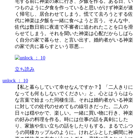
宅する前に神楽の家に行き、夕飯を作る。ある日、い
つものように夕食を作っていると思いがけず神楽が速
く帰宅し、居合わせてしまう。慌てて去ろうとする佐
代に神楽は夕飯を一緒に食べようと言う。そんな中、
佐代は数日前に夜道で不審者に追われたことを口を滑
らせてしまう。それを聞いた神楽は心配だからしばら
く自分の家で暮らせ、と言い出す。婚約者がいる神楽
の家で共に暮らすという罪悪…
立ち読み
unlock ： 10
【私と暮らしていて幸せなんですか？】「二人きりに
なっても何もしないでください」と、心とはうらはら
な言葉で始まった同棲生活。それは婚約者がいる神楽
に対しての佐代のせめてもの線引きだった。二人の
日々は穏やかで、楽しい。一緒に買い物に行き、神楽
の好みの料理を作る。時には仕事の話を真剣にした
り、家族や生い立ちの話をしたりもする。まるでふつ
うの同棲カップルのように。けれどふとした瞬間に神