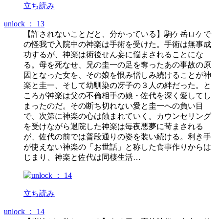
立ち読み
unlock ： 13
【許されないことだと、分かっている】駒ケ岳ロケで
の怪我で入院中の神楽は手術を受けた。手術は無事成
功するが、神楽は術後せん妄に悩まされることにな
る。母を死なせ、兄の圭一の足を奪ったあの事故の原
因となった女を、その娘を恨み憎しみ続けることが神
楽と圭一、そして幼馴染の冴子の３人の絆だった。と
ころが神楽は父の不倫相手の娘・佐代を深く愛してし
まったのだ。その断ち切れない愛と圭一への負い目
で、次第に神楽の心は蝕まれていく。カウンセリング
を受けながら退院した神楽は毎夜悪夢に苛まされる
が、佐代の前では普段通りの姿を装い続ける。利き手
が使えない神楽の「お世話」と称した食事作りからは
じまり、神楽と佐代は同棲生活…
立ち読み
unlock ： 14