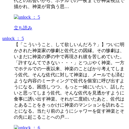
代との出会いから、ホテルでの一夜までが神楽視点で
描かれ、神楽が背負う思…
立ち読み
unlock ： 5
【「こういうこと、して欲しいんだろ？」】ついに明
かされた神楽家の惨劇と佐代との因縁。その惨劇は、
いまだに神楽の夢の中で再現され彼を苦しめていた。
「許すなんてできない・・・」とつぶやく神楽。一方
でホテルでの一夜以来、神楽のことばかり考えてしま
う佐代。そんな佐代に対して神楽は、メールでも済む
ような内容のミーティングで佐代を個室に呼び出すよ
うになる。困惑しつつ、もっと一緒にいたい、話した
いと思ってしまう佐代。そんな佐代を見透かすように
食事に誘い出す神楽。それが二度続いたあと、佐代は
とあることをきっかけに神楽のマンションを訪れるこ
とになる。当たり前のようにシャワーを促す神楽とそ
の先に起こることへの戸…