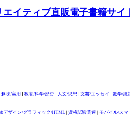
|
趣味/実用
|
教養/科学/歴史
|
人文/思想
|
文芸/エッセイ
|
数学/統
ebデザイン/グラフィック/HTML
|
資格試験関連
|
モバイル/スマ