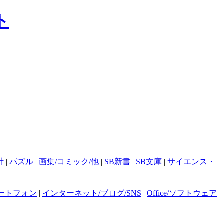
計
|
パズル
|
画集/コミック/他
|
SB新書
|
SB文庫
|
サイエンス・
ートフォン
|
インターネット/ブログ/SNS
|
Office/ソフトウェア