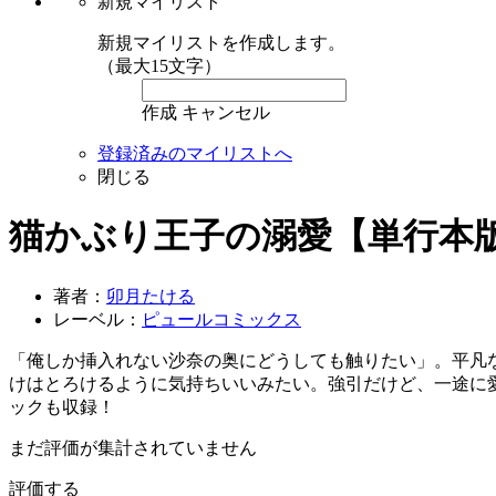
新規マイリスト
新規マイリストを作成します。
（最大15文字）
作成
キャンセル
登録済みのマイリストへ
閉じる
猫かぶり王子の溺愛【単行本
著者：
卯月たける
レーベル：
ピュールコミックス
「俺しか挿入れない沙奈の奥にどうしても触りたい」。平凡
けはとろけるように気持ちいいみたい。強引だけど、一途に
ックも収録！
まだ評価が集計されていません
評価する