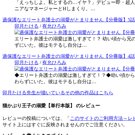
「えっちしよ。私とするの…イヤ？」デビュー即・超人
ニアなマネージャーとHしまくり。…
過保護なエリート弁護士の溺愛がとまりません【分冊版】5話
卯月たける
/
有允ひろみ
エリート弁護士の溺愛は激しすぎて！？ 幼い頃から兄
ずにいた。彼はモテるし自分は…
過保護なエリート弁護士の溺愛がとまりません【分冊版】4話
卯月たける
/
有允ひろみ
◆エリート弁護士の溺愛は激しすぎて！？◆幼い頃から
わらずにいた。彼はモテるし自分は…
卯月たける先生が描いているその他の作品はこちら
猫かぶり王子の溺愛【単行本版】 のレビュー
レビューの投稿については、「
このサイトのご利用方法～レ
サイト上にはすぐに反映されませんのでご注意ください。