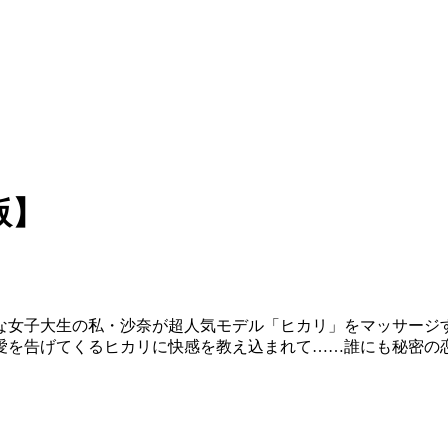
版】
な女子大生の私・沙奈が超人気モデル「ヒカリ」をマッサージす
愛を告げてくるヒカリに快感を教え込まれて……誰にも秘密の