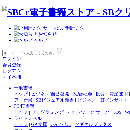
サイトのご利用方法
お知らせ
ヘルプ
ログイン
会員登録
ログアウト
マイ本棚
一般書籍
トップ
|
ビジネス/自己啓発
|
政治/社会
|
投資・資産運用
アイ新書
|
SBビジュアル新書
|
ビジネス＋ITインサイト
PC/IT書籍
トップ
|
プログラミング
|
ネットワーク/サーバー/OS
|
W
ライトノベル
トップ
|
GA文庫
|
GAノベル
|
ツギクルブックス