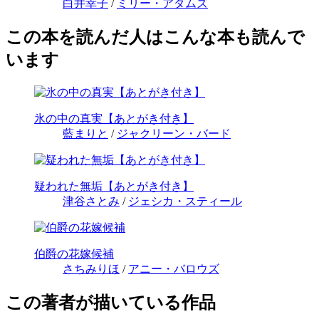
白井幸子
/
ミリー・アダムズ
この本を読んだ人はこんな本も読んで
います
氷の中の真実【あとがき付き】
藍まりと
/
ジャクリーン・バード
疑われた無垢【あとがき付き】
津谷さとみ
/
ジェシカ・スティール
伯爵の花嫁候補
さちみりほ
/
アニー・バロウズ
この著者が描いている作品