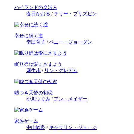
ハイランドの交渉人
春日かおる
/
テリー・ブリズビン
幸せに続く道
幸田育子
/
ペニー・ジョーダン
眠り姫は愛にさまよう
麻生歩
/
リン・グレアム
嘘つき天使の初恋
小川つぐみ
/
アン・メイザー
家族ゲーム
中山紗良
/
キャサリン・ジョージ