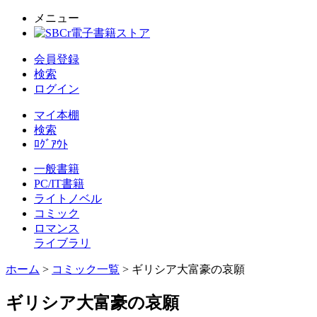
メニュー
会員登録
検索
ログイン
マイ本棚
検索
ﾛｸﾞｱｳﾄ
一般書籍
PC/IT書籍
ライトノベル
コミック
ロマンス
ライブラリ
ホーム
>
コミック一覧
> ギリシア大富豪の哀願
ギリシア大富豪の哀願