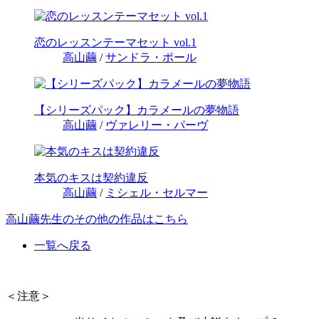
恋のレッスンテーマセット vol.1
高山繭
/
サンドラ・ポール
【シリーズパック】カラメールの夢物語
高山繭
/
ヴァレリー・パーヴ
本気のキスは契約違反
高山繭
/
ミシェル・セルマー
高山繭先生のその他の作品はこちら
一覧へ戻る
＜注意＞