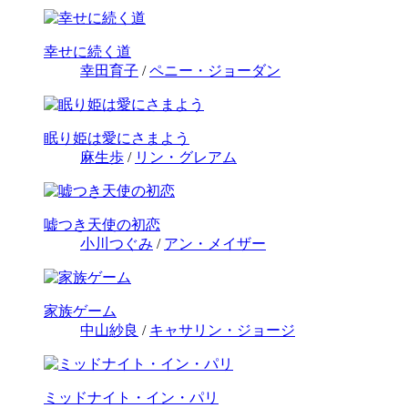
幸せに続く道
幸田育子
/
ペニー・ジョーダン
眠り姫は愛にさまよう
麻生歩
/
リン・グレアム
嘘つき天使の初恋
小川つぐみ
/
アン・メイザー
家族ゲーム
中山紗良
/
キャサリン・ジョージ
ミッドナイト・イン・パリ