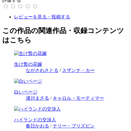
評価する
レビューを見る・投稿する
この作品の関連作品・収録コンテンツ
はこちら
生け贄の花嫁
ながさわさとる
/
スザンナ・カー
白いページ
浦川まさる
/
キャロル・モーティマー
ハイランドの交渉人
春日かおる
/
テリー・ブリズビン