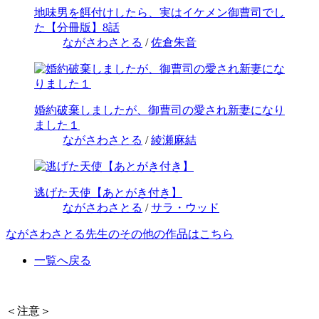
地味男を餌付けしたら、実はイケメン御曹司でし
た【分冊版】8話
ながさわさとる
/
佐倉朱音
婚約破棄しましたが、御曹司の愛され新妻になり
ました１
ながさわさとる
/
綾瀬麻結
逃げた天使【あとがき付き】
ながさわさとる
/
サラ・ウッド
ながさわさとる先生のその他の作品はこちら
一覧へ戻る
＜注意＞