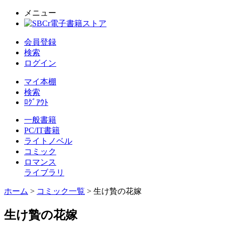
メニュー
会員登録
検索
ログイン
マイ本棚
検索
ﾛｸﾞｱｳﾄ
一般書籍
PC/IT書籍
ライトノベル
コミック
ロマンス
ライブラリ
ホーム
>
コミック一覧
> 生け贄の花嫁
生け贄の花嫁