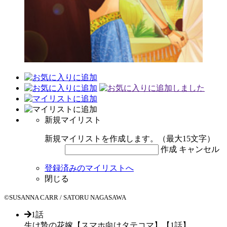
新規マイリスト
新規マイリストを作成します。（最大15文字）
作成
キャンセル
登録済みのマイリストへ
閉じる
©SUSANNA CARR / SATORU NAGASAWA
1話
生け贄の花嫁【スマホ向けタテコマ】【1話】