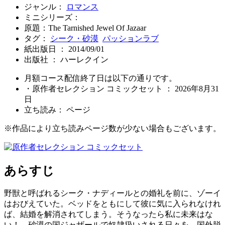
ジャンル：
ロマンス
ミニシリーズ：
原題：The Tarnished Jewel Of Jazaar
タグ：
シーク・砂漠
パッションラブ
紙出版日 ： 2014/09/01
出版社 ： ハーレクイン
月額コース配信終了日は以下の通りです。
・原作者セレクション コミックセット ： 2026年8月31
日
立ち読み：
ページ
※作品により立ち読みページ数が少ない場合もございます。
あらすじ
野獣と呼ばれるシーク・ナディールとの婚礼を前に、ゾーイ
はおびえていた。ベッドをともにして彼に気に入られなけれ
ば、結婚を解消されてしまう。そうなったら私に未来はな
い！ 砂漠の国ジャザールで奴隷扱いされる日々を、国外脱