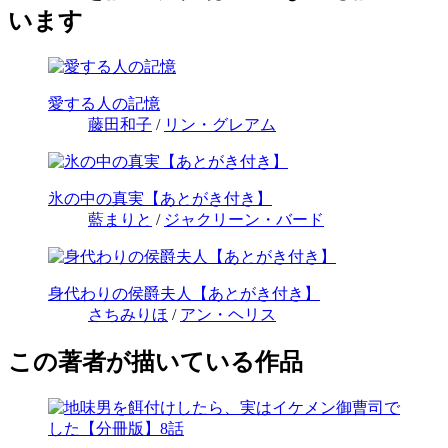
います
愛する人の記憶
藤田和子
/
リン・グレアム
氷の中の真実【あとがき付き】
藍まりと
/
ジャクリーン・バード
身代わりの侯爵夫人【あとがき付き】
さちみりほ
/
アン・ヘリス
この著者が描いている作品