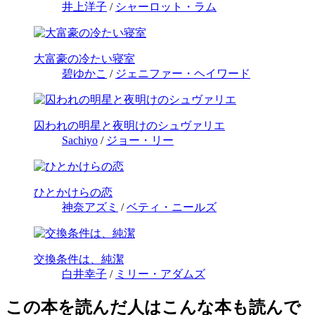
井上洋子
/
シャーロット・ラム
大富豪の冷たい寝室
碧ゆかこ
/
ジェニファー・ヘイワード
囚われの明星と夜明けのシュヴァリエ
Sachiyo
/
ジョー・リー
ひとかけらの恋
神奈アズミ
/
ベティ・ニールズ
交換条件は、純潔
白井幸子
/
ミリー・アダムズ
この本を読んだ人はこんな本も読んで