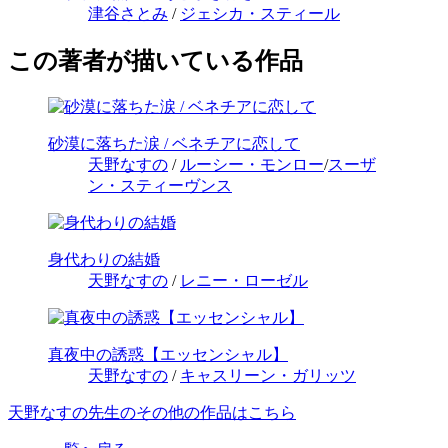
津谷さとみ
/
ジェシカ・スティール
この著者が描いている作品
砂漠に落ちた涙 / ベネチアに恋して
天野なすの
/
ルーシー・モンロー
/
スーザ
ン・スティーヴンス
身代わりの結婚
天野なすの
/
レニー・ローゼル
真夜中の誘惑【エッセンシャル】
天野なすの
/
キャスリーン・ガリッツ
天野なすの先生のその他の作品はこちら