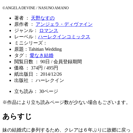
©ANGELA DEVINE / NASUNO AMANO
著者 ：
天野なすの
原作者 ：
アンジェラ・ディヴァイン
ジャンル：
ロマンス
レーベル：
ハーレクインコミックス
ミニシリーズ：
原題：Tahitian Wedding
タグ：
愛なき結婚
閲覧日数 ： 90日 / 会員登録期間
価格 ： 374円 / 495円
紙出版日 ： 2014/12/26
出版社 ： ハーレクイン
立ち読み：
30
ページ
※作品により立ち読みページ数が少ない場合もございます。
あらすじ
妹の結婚式に参列するため、クレアは６年ぶりに故郷に戻っ