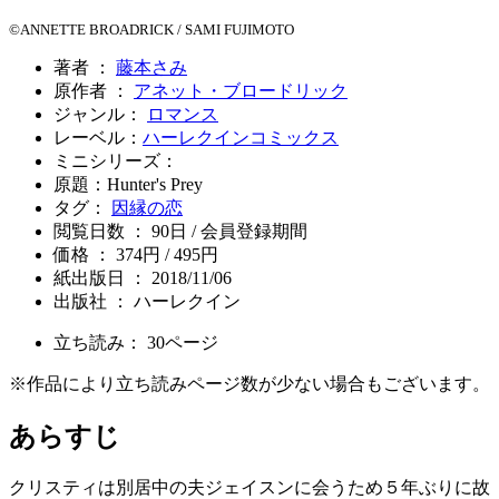
©ANNETTE BROADRICK / SAMI FUJIMOTO
著者 ：
藤本さみ
原作者 ：
アネット・ブロードリック
ジャンル：
ロマンス
レーベル：
ハーレクインコミックス
ミニシリーズ：
原題：Hunter's Prey
タグ：
因縁の恋
閲覧日数 ： 90日 / 会員登録期間
価格 ： 374円 / 495円
紙出版日 ： 2018/11/06
出版社 ： ハーレクイン
立ち読み：
30
ページ
※作品により立ち読みページ数が少ない場合もございます。
あらすじ
クリスティは別居中の夫ジェイスンに会うため５年ぶりに故