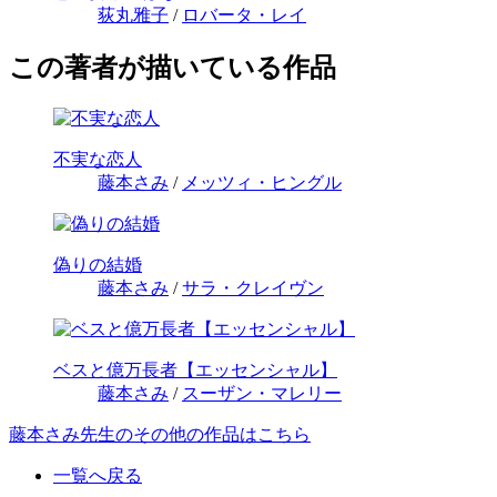
荻丸雅子
/
ロバータ・レイ
この著者が描いている作品
不実な恋人
藤本さみ
/
メッツィ・ヒングル
偽りの結婚
藤本さみ
/
サラ・クレイヴン
ベスと億万長者【エッセンシャル】
藤本さみ
/
スーザン・マレリー
藤本さみ先生のその他の作品はこちら
一覧へ戻る