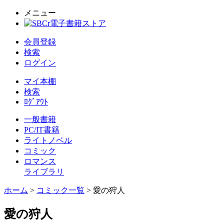
メニュー
会員登録
検索
ログイン
マイ本棚
検索
ﾛｸﾞｱｳﾄ
一般書籍
PC/IT書籍
ライトノベル
コミック
ロマンス
ライブラリ
ホーム
>
コミック一覧
> 愛の狩人
愛の狩人