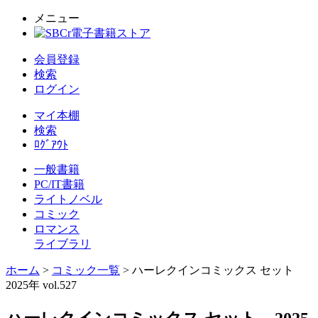
メニュー
会員登録
検索
ログイン
マイ本棚
検索
ﾛｸﾞｱｳﾄ
一般書籍
PC/IT書籍
ライトノベル
コミック
ロマンス
ライブラリ
ホーム
>
コミック一覧
> ハーレクインコミックス セット
2025年 vol.527