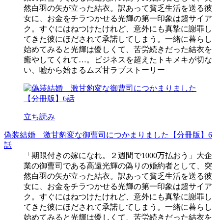
然白羽の矢が立った結衣。訳あって貧乏生活を送る彼
女に、お金をチラつかせる光輝の第一印象は超サイア
ク。すぐにはねつけたけれど、意外にも真摯に謝罪し
てきた彼にほだされて承諾してしまう。一緒に暮らし
始めてみると光輝は優しくて、苦労続きだった結衣を
癒やしてくれて…。ビジネスを超えたトキメキが切な
い、嘘から始まるムズ甘ラブストーリー
立ち読み
偽装結婚 激甘豹変な御曹司につかまりました【分冊版】6
話
「期限付きの嫁になれ。２週間で1000万払おう」大企
業の御曹司である高遠光輝の偽りの婚約者として、突
然白羽の矢が立った結衣。訳あって貧乏生活を送る彼
女に、お金をチラつかせる光輝の第一印象は超サイア
ク。すぐにはねつけたけれど、意外にも真摯に謝罪し
てきた彼にほだされて承諾してしまう。一緒に暮らし
始めてみると光輝は優しくて、苦労続きだった結衣を