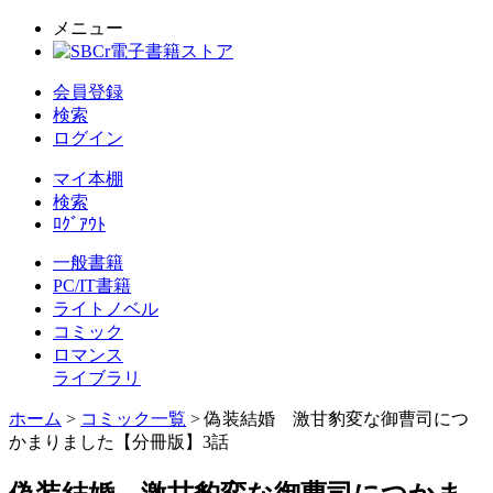
メニュー
会員登録
検索
ログイン
マイ本棚
検索
ﾛｸﾞｱｳﾄ
一般書籍
PC/IT書籍
ライトノベル
コミック
ロマンス
ライブラリ
ホーム
>
コミック一覧
> 偽装結婚 激甘豹変な御曹司につ
かまりました【分冊版】3話