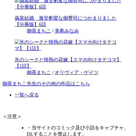
偽装結婚 激甘豹変な御曹司につかまりました
【分冊版】6話
御茶まちこ
/
美希みなみ
氷のシークと情熱の花嫁【スマホ向けタテコマ】
【1話】
御茶まちこ
/
オリヴィア・ゲイツ
御茶まちこ先生のその他の作品はこちら
一覧へ戻る
＜注意＞
・当サイトのコミック及び小説をキャプチャ、
DLすることを禁止します。