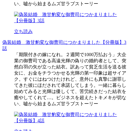
い、嘘から始まるムズ甘ラブストーリー
立ち読み
偽装結婚 激甘豹変な御曹司につかまりました【分冊版】3
話
「期限付きの嫁になれ。２週間で1000万払おう」大企
業の御曹司である高遠光輝の偽りの婚約者として、突
然白羽の矢が立った結衣。訳あって貧乏生活を送る彼
女に、お金をチラつかせる光輝の第一印象は超サイア
ク。すぐにはねつけたけれど、意外にも真摯に謝罪し
てきた彼にほだされて承諾してしまう。一緒に暮らし
始めてみると光輝は優しくて、苦労続きだった結衣を
癒やしてくれて…。ビジネスを超えたトキメキが切な
い、嘘から始まるムズ甘ラブストーリー