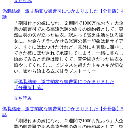
立ち読み
偽装結婚 激甘豹変な御曹司につかまりました【分冊版】4
話
「期限付きの嫁になれ。２週間で1000万払おう」大企
業の御曹司である高遠光輝の偽りの婚約者として、突
然白羽の矢が立った結衣。訳あって貧乏生活を送る彼
女に、お金をチラつかせる光輝の第一印象は超サイア
ク。すぐにはねつけたけれど、意外にも真摯に謝罪し
てきた彼にほだされて承諾してしまう。一緒に暮らし
始めてみると光輝は優しくて、苦労続きだった結衣を
癒やしてくれて…。ビジネスを超えたトキメキが切な
い、嘘から始まるムズ甘ラブストーリー
立ち読み
偽装結婚 激甘豹変な御曹司につかまりました【分冊版】5
話
「期限付きの嫁になれ。２週間で1000万払おう」大企
業の御曹司である高遠光輝の偽りの婚約者として、突