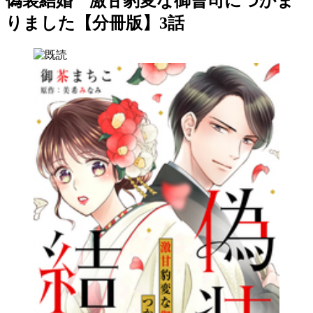
偽装結婚 激甘豹変な御曹司につかま
りました【分冊版】3話