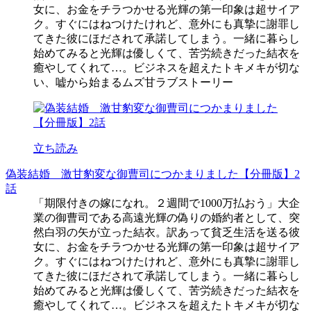
女に、お金をチラつかせる光輝の第一印象は超サイア
ク。すぐにはねつけたけれど、意外にも真摯に謝罪し
てきた彼にほだされて承諾してしまう。一緒に暮らし
始めてみると光輝は優しくて、苦労続きだった結衣を
癒やしてくれて…。ビジネスを超えたトキメキが切な
い、嘘から始まるムズ甘ラブストーリー
立ち読み
偽装結婚 激甘豹変な御曹司につかまりました【分冊版】2
話
「期限付きの嫁になれ。２週間で1000万払おう」大企
業の御曹司である高遠光輝の偽りの婚約者として、突
然白羽の矢が立った結衣。訳あって貧乏生活を送る彼
女に、お金をチラつかせる光輝の第一印象は超サイア
ク。すぐにはねつけたけれど、意外にも真摯に謝罪し
てきた彼にほだされて承諾してしまう。一緒に暮らし
始めてみると光輝は優しくて、苦労続きだった結衣を
癒やしてくれて…。ビジネスを超えたトキメキが切な