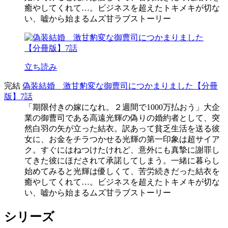
癒やしてくれて…。ビジネスを超えたトキメキが切な
い、嘘から始まるムズ甘ラブストーリー
立ち読み
完結
偽装結婚 激甘豹変な御曹司につかまりました【分冊
版】7話
「期限付きの嫁になれ。２週間で1000万払おう」大企
業の御曹司である高遠光輝の偽りの婚約者として、突
然白羽の矢が立った結衣。訳あって貧乏生活を送る彼
女に、お金をチラつかせる光輝の第一印象は超サイア
ク。すぐにはねつけたけれど、意外にも真摯に謝罪し
てきた彼にほだされて承諾してしまう。一緒に暮らし
始めてみると光輝は優しくて、苦労続きだった結衣を
癒やしてくれて…。ビジネスを超えたトキメキが切な
い、嘘から始まるムズ甘ラブストーリー
シリーズ