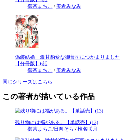
御茶まちこ
/
美希みなみ
偽装結婚 激甘豹変な御曹司につかまりました
【分冊版】6話
御茶まちこ
/
美希みなみ
同じシリーズはこちら
この著者が描いている作品
残り物には福がある。【単話売】(13)
御茶まちこ
/
日向そら
/
椎名咲月