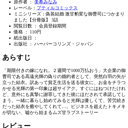
原作者 ：
美希みなみ
レーベル：
プティルコミックス
ミニシリーズ：偽装結婚 激甘豹変な御曹司につかまり
ました【分冊版】 3話
閲覧日数 ： 会員登録期間
価格 ： 110円
紙出版日 ：
出版社 ： ハーパーコリンズ・ジャパン
あらすじ
「期限付きの嫁になれ。２週間で1000万払おう」大企業の御
曹司である高遠光輝の偽りの婚約者として、突然白羽の矢が
立った結衣。訳あって貧乏生活を送る彼女に、お金をチラつ
かせる光輝の第一印象は超サイアク。すぐにはねつけたけれ
ど、意外にも真摯に謝罪してきた彼にほだされて承諾してし
まう。一緒に暮らし始めてみると光輝は優しくて、苦労続き
だった結衣を癒やしてくれて…。ビジネスを超えたトキメキ
が切ない、嘘から始まるムズ甘ラブストーリー
レビュー