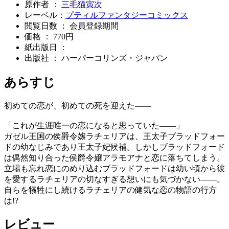
原作者 ：
三毛猫寅次
レーベル：
プティルファンタジーコミックス
閲覧日数 ： 会員登録期間
価格 ： 770円
紙出版日 ：
出版社 ： ハーパーコリンズ・ジャパン
あらすじ
初めての恋が、初めての死を迎えた――
「これが生涯唯一の恋になると思っていた――」
ガゼル王国の侯爵令嬢ラチェリアは、王太子ブラッドフォー
ドの幼なじみであり王太子妃候補。しかしブラッドフォード
は偶然知り合った侯爵令嬢アラモアナと恋に落ちてしまう。
立場も忘れ恋にのめり込むブラッドフォードは幼い頃から彼
を愛するラチェリアの切なすぎる想いにも気づかない――。
自らを犠牲にし続けるラチェリアの健気な恋の物語の行方
は!?
レビュー