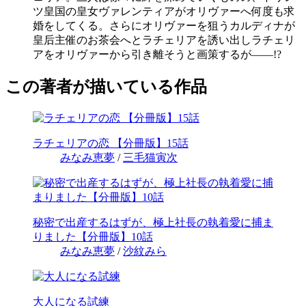
ツ皇国の皇女ヴァレンティアがオリヴァーへ何度も求
婚をしてくる。さらにオリヴァーを狙うカルディナが
皇后主催のお茶会へとラチェリアを誘い出しラチェリ
アをオリヴァーから引き離そうと画策するが――!?
この著者が描いている作品
ラチェリアの恋 【分冊版】15話
みなみ恵夢
/
三毛猫寅次
秘密で出産するはずが、極上社長の執着愛に捕ま
りました【分冊版】10話
みなみ恵夢
/
沙紋みら
大人になる試練