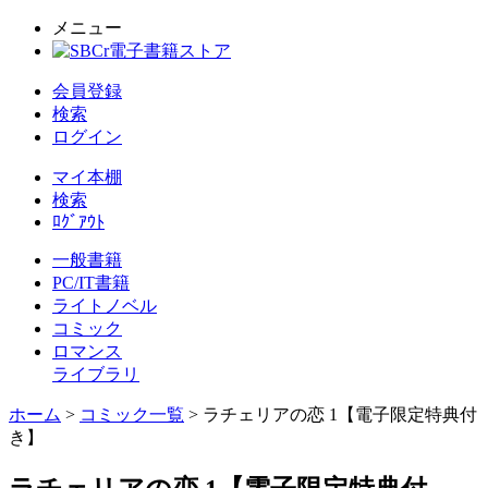
メニュー
会員登録
検索
ログイン
マイ本棚
検索
ﾛｸﾞｱｳﾄ
一般書籍
PC/IT書籍
ライトノベル
コミック
ロマンス
ライブラリ
ホーム
>
コミック一覧
> ラチェリアの恋 1【電子限定特典付
き】