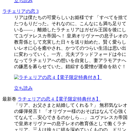
立ち読み
ラチェリアの恋 3
リアは僕たちの可愛らしいお姫様です 「すべてを捨て
たつもりだった。それなのに、こんなにも満ち足りて
いる――」離婚したラチェリアはガゼル王国を後にし
てユヴァレスカ帝国へ！ 皇弟オリヴァーの息子レオの
教育係として充実した日々を送り始めた。賢く愛らし
いレオに心を癒やされ、かつてのつらい生活は思い出
に変わっていく。一方、元夫ブラッドフォードは今に
なってラチェリアへの想いを自覚し、妻アラモアナへ
の嫌悪を募らせていた。錯綜する愛憎が運命を紡ぐ！
立ち読み
最新巻
ラチェリアの恋 4【電子限定特典付き】
「リア、お父さまと結婚してくれる？」 無邪気なレオ
の爆弾発言！ 「オリヴァー様のおそばはなんて心強く
てなんて…安心できるのかしら…」 ユヴァレスカ帝国
で皇弟オリヴァーの息子レオの教育係として働くラチ
ェリア。三人は徐々に絆を深めていくものの、ドリン