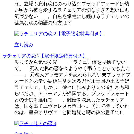
う。立場も忘れ恋にのめり込むブラッドフォードは幼
い頃から彼を愛するラチェリアの切なすぎる想いにも
気づかない――。自らを犠牲にし続けるラチェリアの
健気な恋の物語の行方は!?
立ち読み
ラチェリアの恋 2【電子限定特典付き】
失ってから気づく愛―― 「ラチェ、僕を見捨てない
で」 「死んだ私の恋を今ようやく弔うことができたわ
――」 元恋人アラモアナを忘れられない夫ブラッドフ
ォードとの辛い結婚生活を送るガゼル王国の王太子妃
ラチェリア。しかし、徐々に歩みより夫の冷たさも和
らいだ頃、アラモアナが帰国する。ブラッドフォード
との子供を連れて――。離婚を決意したラチェリア
は、国を出てユヴァレスカ帝国へ。そこで待っていた
のは、皇弟オリヴァーと問題児と噂の彼の息子で!?