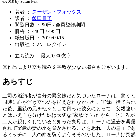
©2019 by Susan Fox
著者 ：
スーザン・フォックス
訳者 ：
飯田冊子
閲覧日数 ： 90日 / 会員登録期間
価格 ： 440円 / 495円
紙出版日 ： 2019/09/15
出版社 ： ハーレクイン
立ち読み： 最大
6,000
文字
※作品により立ち読み文字数が少ない場合もございます。
あらすじ
上司の婚約者が自分の異父妹だと気づいたローナは、驚くと
同時に心が浮き立つのを抑えきれなかった。実母に捨てられ
た後、里親の元を転々として育った彼女にとって、父親違い
とはいえ血を分けた妹は大切な“家族”だったから。ところが
二人が親しくしていると知った実母は、ローナに過去を暴露
されて富豪の妻の座を脅かされることを恐れ、夫の息子であ
るミッチに二人の仲を裂くようそそのかした。ローナは突然