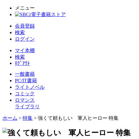
メニュー
会員登録
検索
ログイン
マイ本棚
検索
ﾛｸﾞｱｳﾄ
一般書籍
PC/IT書籍
ライトノベル
コミック
ロマンス
ライブラリ
ホーム
>
特集
> 強くて頼もしい 軍人ヒーロー 特集