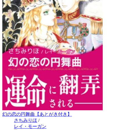
幻の恋の円舞曲【あとがき付き】
さちみりほ
/
レイ・モーガン