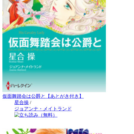
仮面舞踏会は公爵と【あとがき付き】
星合操
/
ジョアンナ・メイトランド