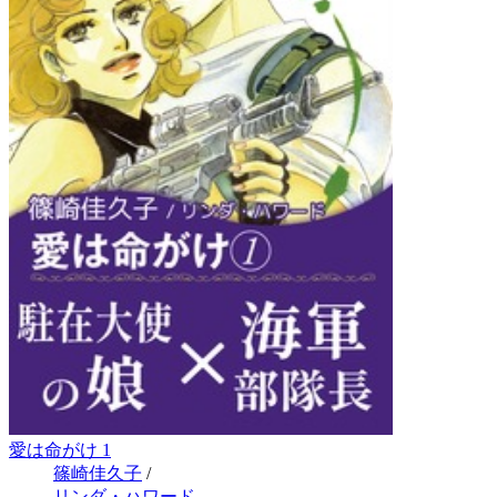
愛は命がけ 1
篠崎佳久子
/
リンダ・ハワード