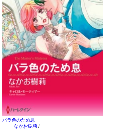
バラ色のため息
なかお樹莉
/