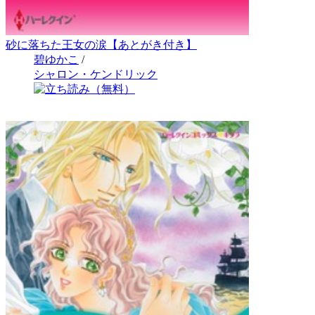
砂に落ちた王女の涙【あとがき付き】
碧ゆかこ
/
シャロン・ケンドリック