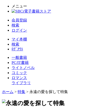
メニュー
会員登録
検索
ログイン
マイ本棚
検索
ﾛｸﾞｱｳﾄ
一般書籍
PC/IT書籍
ライトノベル
コミック
ロマンス
ライブラリ
ホーム
>
特集
> 永遠の愛を探して特集