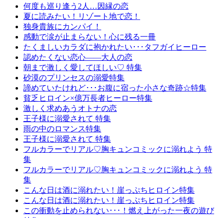
何度も巡り逢う2人…因縁の恋
夏に読みたい！リゾート地で恋！
独身貴族にカンパイ！
感動で涙が止まらない！心に残る一冊
たくましいカラダに抱かれたい･･･タフガイヒーロー
認めたくない恋心――大人の恋
朝まで激しく愛してほしい♡ 特集
砂漠のプリンセスの溺愛特集
諦めていたけれど･･･お腹に宿った小さな奇跡☆特集
貧乏ヒロイン×億万長者ヒーロー特集
激しく求めあうオトナの恋
王子様に溺愛されて 特集
雨の中のロマンス特集
王子様に溺愛されて 特集
フルカラーでリアル♡胸キュンコミックに溺れよう 特
集
フルカラーでリアル♡胸キュンコミックに溺れよう 特
集
こんな日は酒に溺れたい！崖っぷちヒロイン特集
こんな日は酒に溺れたい！崖っぷちヒロイン特集
この衝動を止められない･･･！燃え上がった一夜の遊び