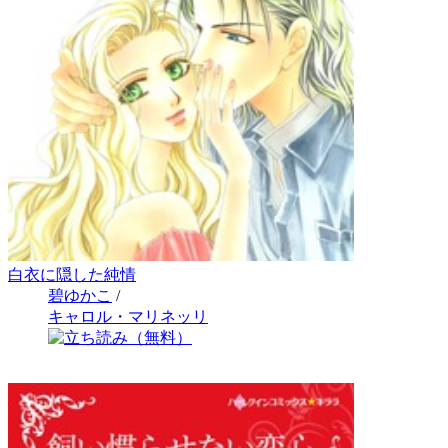
白衣に隠した純情
碧ゆかこ
/
キャロル・マリネッリ