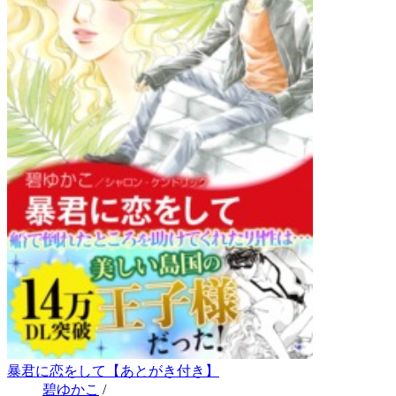
暴君に恋をして【あとがき付き】
碧ゆかこ
/