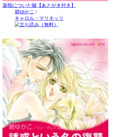
薬指についた嘘【あとがき付き】
碧ゆかこ
/
キャロル・マリネッリ