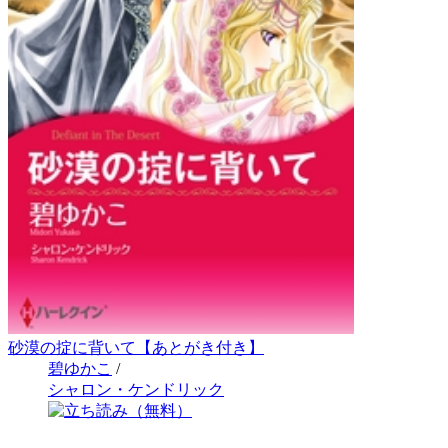
砂漠の掟に背いて【あとがき付き】
碧ゆかこ
/
シャロン・ケンドリック