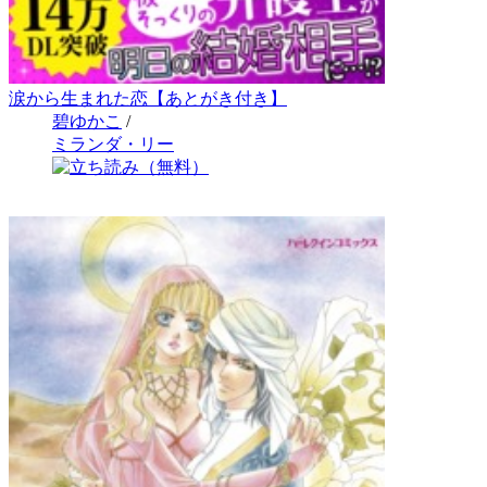
涙から生まれた恋【あとがき付き】
碧ゆかこ
/
ミランダ・リー