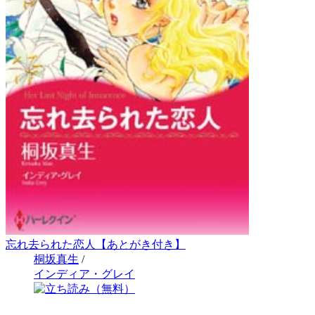
忘れ去られた恋人【あとがき付き】
桐坂真生
/
インディア・グレイ