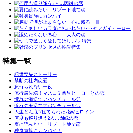
特集一覧
記憶喪失ストーリー
禁断の社内恋愛
忘れられない一夜
流行最先端！マスコミ業界ヒーローとの恋
憧れの海辺でアバンチュール♡
憧れの海辺でアバンチュール♡
人生どん底!?捨てられた花嫁ヒロイン
何度も巡り逢う2人…因縁の恋
夏に読みたい！リゾート地で恋！
独身貴族にカンパイ！