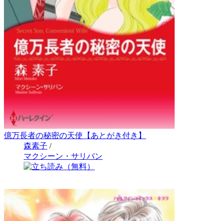
億万長者の秘密の天使【あとがき付き】
森素子
/
マクシーン・サリバン