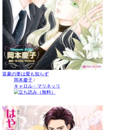
富豪の妻は愛も知らず
岡本慶子
/
キャロル・マリネッリ