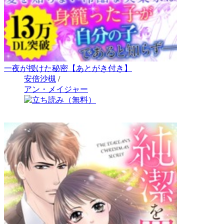
一夜が授けた秘密【あとがき付き】
安倍沙槻
/
アン・メイジャー