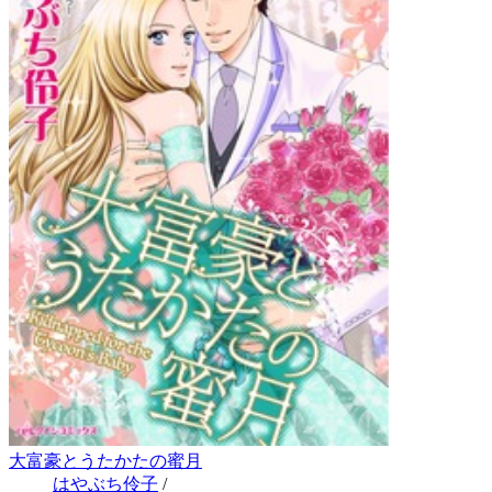
大富豪とうたかたの蜜月
はやぶち伶子
/