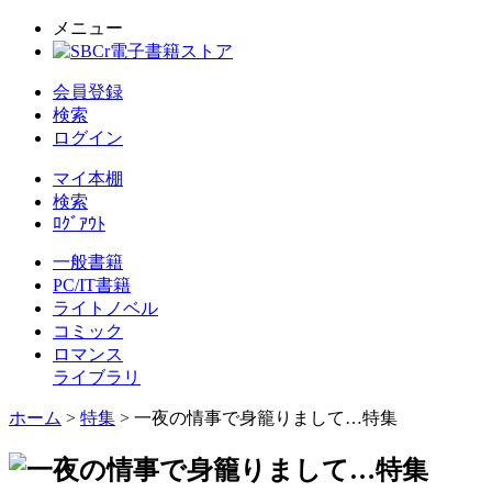
メニュー
会員登録
検索
ログイン
マイ本棚
検索
ﾛｸﾞｱｳﾄ
一般書籍
PC/IT書籍
ライトノベル
コミック
ロマンス
ライブラリ
ホーム
>
特集
> 一夜の情事で身籠りまして…特集