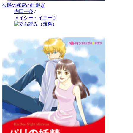
公爵の秘密の世継ぎ
内田一奈
/
メイシー・イエーツ