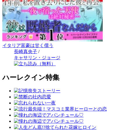
イタリア富豪は甘く償う
長崎真央子
/
キャサリン・ジョージ
ハーレクイン特集