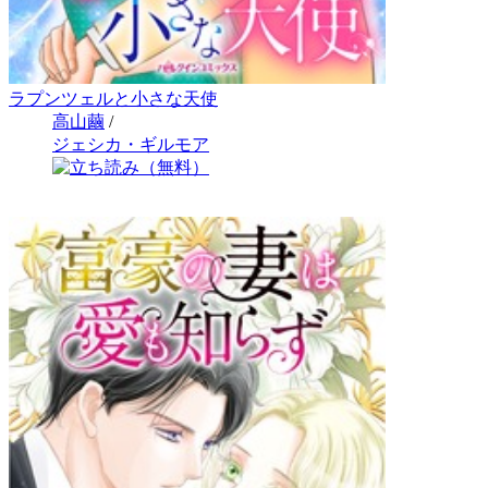
ラプンツェルと小さな天使
高山繭
/
ジェシカ・ギルモア