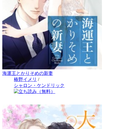
海運王とかりそめの新妻
椿野イメリ
/
シャロン・ケンドリック