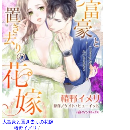
大富豪と置き去りの花嫁
椿野イメリ
/