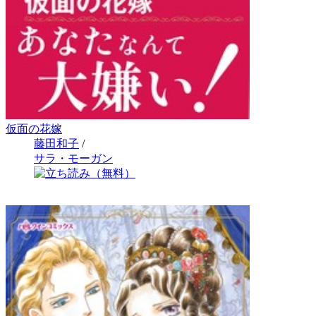
仮面の花嫁
藤田和子
/
サラ・モーガン