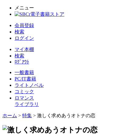
メニュー
会員登録
検索
ログイン
マイ本棚
検索
ﾛｸﾞｱｳﾄ
一般書籍
PC/IT書籍
ライトノベル
コミック
ロマンス
ライブラリ
ホーム
>
特集
> 激しく求めあうオトナの恋