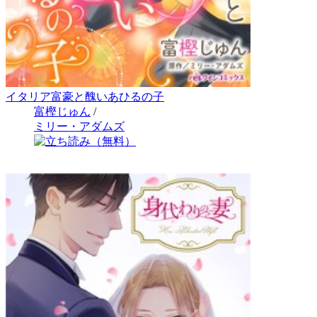
イタリア富豪と醜いあひるの子
富樫じゅん
/
ミリー・アダムズ