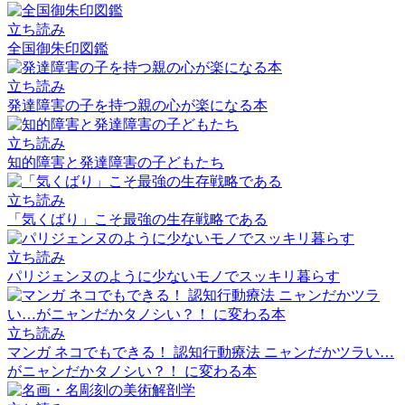
立ち読み
全国御朱印図鑑
立ち読み
発達障害の子を持つ親の心が楽になる本
立ち読み
知的障害と発達障害の子どもたち
立ち読み
「気くばり」こそ最強の生存戦略である
立ち読み
パリジェンヌのように少ないモノでスッキリ暮らす
立ち読み
マンガ ネコでもできる！ 認知行動療法 ニャンだかツラい…
がニャンだかタノシい？！ に変わる本