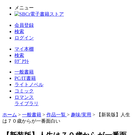
メニュー
会員登録
検索
ログイン
マイ本棚
検索
ﾛｸﾞｱｳﾄ
一般書籍
PC/IT書籍
ライトノベル
コミック
ロマンス
ライブラリ
ホーム
>
一般書籍
>
作品一覧
>
趣味/実用
> 【新装版】人生
は７０歳からが一番面白い