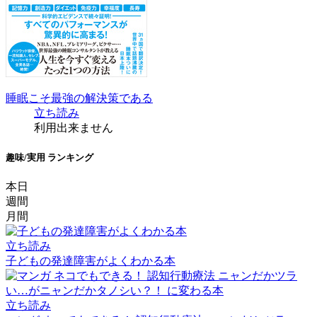
睡眠こそ最強の解決策である
立ち読み
利用出来ません
趣味/実用 ランキング
本日
週間
月間
立ち読み
子どもの発達障害がよくわかる本
立ち読み