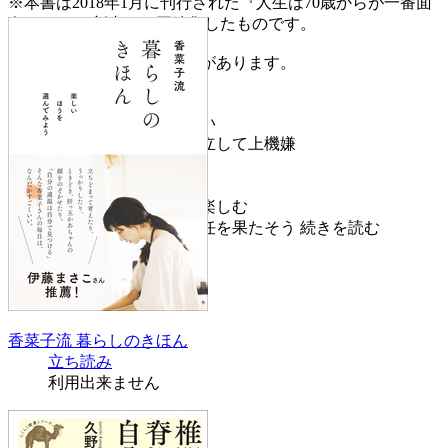
※本書は2018年1月に刊行された『人生は70歳からが一番面
白い』（SB新書）を再編集したものです。
※カバー画像が異なる場合があります。
序章 上機嫌の作法
第一章 上機嫌な人づきあい
第二章 妻と子どもから自立して上機嫌
第三章 上機嫌な「死に方」
第四章 上機嫌に健康長寿
第五章 最期まで上機嫌で楽しむ
終章 自分たちの世代の責任を果たそう
続きを読む
香菜子流 暮らしのきほん
立ち読み
利用出来ません