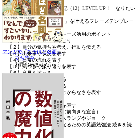
言葉を書く
＜DAY326～365＞英語日記（12）LEVEL UP！ なりたい
自分について書く
Chapter3 「言葉にできる！」を叶えるフレーズテンプレー
ト150
「自分を伝える」英語フレーズ活用のポイント
【１】挨拶・日常のやりとり
【２】自分の気持ちや考え、行動を伝える
マンガで「なるほど名画」
【３】出来事や状況を表す
立ち読み
【４】日常の流れを表す
利用出来ません
【５】気づきや振り返りを表す
【６】意見を述べる
【７】希望や目標を伝える
【８】過去の経験を伝える
【９】不確かさや迷い、わからなさを表す
【10】決意や決断を表す
【11】励ましや自己肯定を表す
【12】アファメーション（前向きな宣言）
【13】ネイティブらしいスラングやジョーク
おわりに なりたい自分になるための英語勉強法
続きを読
む