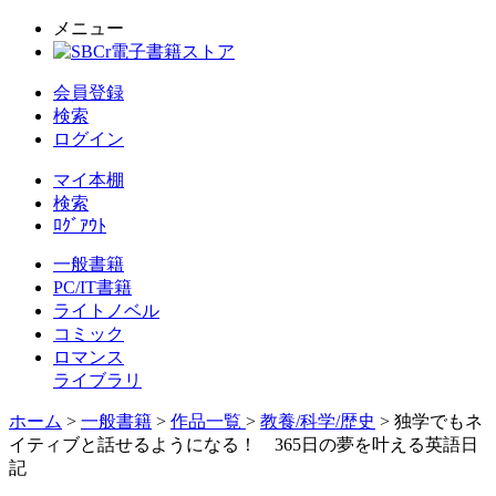
メニュー
会員登録
検索
ログイン
マイ本棚
検索
ﾛｸﾞｱｳﾄ
一般書籍
PC/IT書籍
ライトノベル
コミック
ロマンス
ライブラリ
ホーム
>
一般書籍
>
作品一覧
>
教養/科学/歴史
> 独学でもネ
イティブと話せるようになる！ 365日の夢を叶える英語日
記