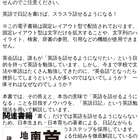
せんのでご注意ください。
英語で日記を書けば、スラスラ話せるようになる！
※この電子書籍は固定レイアウト型で配信されております。
固定レイアウト型は文字だけを拡大することや、文字列のハ
イライト、検索、辞書の参照、引用などの機能が使用できま
せん。
英会話は、誰もが「英語を話せるようになりたい」という目
的を持って英語を勉強しています。しかし、今まで学校で文
法や単語はたくさん勉強してきたのに、“英会話”となったら
挫折してしまうという人が多いのではないでしょうか？ 一
体それはなぜなのでしょうか？
本書では、その答えと、本当の意味で「英語を話せるように
なる」ことを目指すノウハウを、「英語日記」という英語勉
強法を用いて解説しています。
関連書籍
ただし、ただ「書く」だけでは英語を話せるようにならない
ため、日本生まれ・日本育ちの著者による、日記ながらも
「書く」「読む」「聞く」の３ステップを採用しています。
本当に英語を話せるようになる仕組みを徹底解説しているの