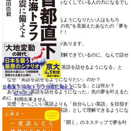
で、自分の英会話力に自信をなくしている人の力になるでし
ょう。
そして本書は、英語を話せるようになりたい人はもちろ
ん、“話せるようになったその先”を見据えたあなたの「夢を
叶える」助けになるはずです！
※カバー画像が異なる場合があります。
はじめに 私たちは文法を理解できているのに、なんで話せ
ないんだろう？
Chapter1 英語はツール！「英語を話せるようになる」と
は？
なぜ「英語を話せるようになりたい」のか？
あなたにとっての「話せるようになる」とは何か？
首都直下 南海トラフ地震に備えよ
あなたの「英語を話せるようになった」先の夢を叶えるた
立ち読み
めに
利用出来ません
完璧・かっこいい英語よりも「自分らしい英語」を目指す
どうしたら「英語」を「英語」として理解できるようにな
る？
Chapter2 「書く」「話す」「聞く」の３ステップで夢を叶
える！ 365日の英語日記