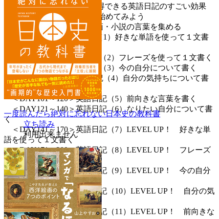
“自分のための英語”を習得できる英語日記のすごい効果
まずは「１文日記」から始めてみよう
＜DAY0＞好きな人・映画・小説の言葉を集める
＜DAY1～20＞英語日記（1）好きな単語を使って１文書
く
＜DAY21～40＞英語日記（2）フレーズを使って１文書く
＜DAY41～70＞英語日記（3）今の自分について書く
＜DAY71～100＞英語日記（4）自分の気持ちについて書
く
＜DAY101～120＞英語日記（5）前向きな言葉を書く
＜DAY121～140＞英語日記（6）なりたい自分について書
一度読んだら絶対に忘れない日本史の教科書
く
立ち読み
＜DAY141～170＞英語日記（7）LEVEL UP！ 好きな単
利用出来ません
語を使って１文書く
＜DAY171～200＞英語日記（8）LEVEL UP！ フレーズ
を使って１文書く
＜DAY201～240＞英語日記（9）LEVEL UP！ 今の自分
について書く
＜DAY241～280＞英語日記（10）LEVEL UP！ 自分の気
持ちについて書く
＜DAY281～325＞英語日記（11）LEVEL UP！ 前向きな