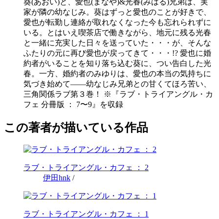
葵(あおい)と、愛也(まなや)&光春(みはる)兄弟は、実
家が隣の幼なじみ。葵はずっと愛也のことが好きで、
愛也が転勤し連絡が取れなくなった今も忘れられずに
いる。とはいえ喫茶店で働きながら、地元に残る光春
と一緒に充実した日々を送っていた・・・が、そんな
ふたりの元に再び愛也が戻ってきて・・・!? 愛也に婚
約者がいることを知り落ち込む葵に、つい告白した光
春。一方、婚約者のみゆりは、愛也の本当の気持ちに
気づき始めて――幼なじみ兄弟との甘くてほろ苦い、
三角関係ラブ第３巻！ ※『ラブ・トライアングル・カ
フェ 分冊版 ： 7〜9』を収録
この著者が描いている作品
ラブ・トライアングル・カフェ ： 2
伊田hnk
/
ラブ・トライアングル・カフェ ： 1