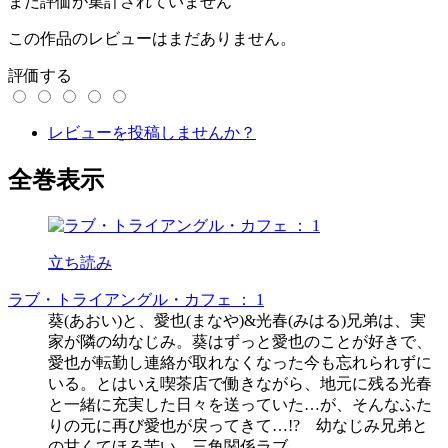
まだ評価が集計されていません
この作品のレビューはまだありません。
評価する
レビューを投稿しませんか？
全巻表示
立ち読み
ラブ・トライアングル・カフェ ： 1
葵(あおい)と、愛也(まなや)&光春(みはる)兄弟は、実
家が隣の幼なじみ。葵はずっと愛也のことが好きで、
愛也が転勤し連絡が取れなくなった今も忘れられずに
いる。とはいえ喫茶店で働きながら、地元に残る光春
と一緒に充実した日々を送っていた…が、そんなふた
りの元に再び愛也が戻ってきて…!? 幼なじみ兄弟と
の甘くてほろ苦い、三角関係ラブ。