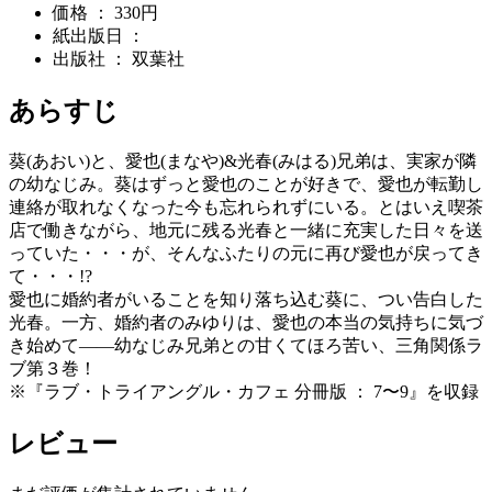
価格 ： 330円
紙出版日 ：
出版社 ： 双葉社
あらすじ
葵(あおい)と、愛也(まなや)&光春(みはる)兄弟は、実家が隣
の幼なじみ。葵はずっと愛也のことが好きで、愛也が転勤し
連絡が取れなくなった今も忘れられずにいる。とはいえ喫茶
店で働きながら、地元に残る光春と一緒に充実した日々を送
っていた・・・が、そんなふたりの元に再び愛也が戻ってき
て・・・!?
愛也に婚約者がいることを知り落ち込む葵に、つい告白した
光春。一方、婚約者のみゆりは、愛也の本当の気持ちに気づ
き始めて――幼なじみ兄弟との甘くてほろ苦い、三角関係ラ
ブ第３巻！
※『ラブ・トライアングル・カフェ 分冊版 ： 7〜9』を収録
レビュー