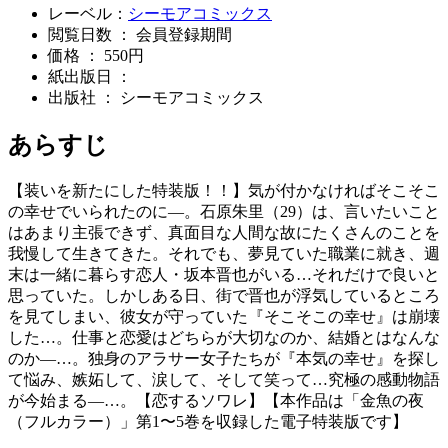
レーベル：
シーモアコミックス
閲覧日数 ： 会員登録期間
価格 ： 550円
紙出版日 ：
出版社 ： シーモアコミックス
あらすじ
【装いを新たにした特装版！！】気が付かなければそこそこ
の幸せでいられたのに―。石原朱里（29）は、言いたいこと
はあまり主張できず、真面目な人間な故にたくさんのことを
我慢して生きてきた。それでも、夢見ていた職業に就き、週
末は一緒に暮らす恋人・坂本晋也がいる…それだけで良いと
思っていた。しかしある日、街で晋也が浮気しているところ
を見てしまい、彼女が守っていた『そこそこの幸せ』は崩壊
した…。仕事と恋愛はどちらが大切なのか、結婚とはなんな
のか―…。独身のアラサー女子たちが『本気の幸せ』を探し
て悩み、嫉妬して、涙して、そして笑って…究極の感動物語
が今始まる―…。【恋するソワレ】【本作品は「金魚の夜
（フルカラー）」第1〜5巻を収録した電子特装版です】