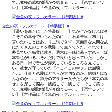
て…究極の感動物語が今始まる―…。【恋するソワ
レ】【本作品は「金魚の夜（フルカラー）…
金魚の夜（フルカラー）【特装版】 8
【装いを新たにした特装版！！】気が付かなければそ
こそこの幸せでいられたのに―。石原朱里（29）は、
言いたいことはあまり主張できず、真面目な人間な故
にたくさんのことを我慢して生きてきた。それでも、
夢見ていた職業に就き、週末は一緒に暮らす恋人・坂
本晋也がいる…それだけで良いと思っていた。しかし
ある日、街で晋也が浮気しているところを見てしま
い、彼女が守っていた『そこそこの幸せ』は崩壊し
た…。仕事と恋愛はどちらが大切なのか、結婚とはな
んなのか―…。独身のアラサー女子たちが『本気の幸
せ』を探して悩み、嫉妬して、涙して、そして笑っ
て…究極の感動物語が今始まる―…。【恋するソワ
レ】【本作品は「金魚の夜（フルカラー）…