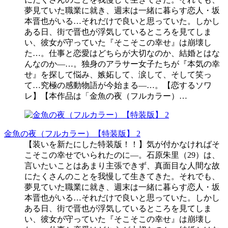
夢見ていた職業に就き、週末は一緒に暮らす恋人・坂
本晋也がいる…それだけで良いと思っていた。しかし
ある日、街で晋也が浮気しているところを見てしま
い、彼女が守っていた『そこそこの幸せ』は崩壊し
た…。仕事と恋愛はどちらが大切なのか、結婚とはな
んなのか―…。独身のアラサー女子たちが『本気の幸
せ』を探して悩み、嫉妬して、涙して、そして笑っ
て…究極の感動物語が今始まる―…。【恋するソワ
レ】【本作品は「金魚の夜（フルカラー）…
金魚の夜（フルカラー）【特装版】 2
【装いを新たにした特装版！！】気が付かなければそ
こそこの幸せでいられたのに―。石原朱里（29）は、
言いたいことはあまり主張できず、真面目な人間な故
にたくさんのことを我慢して生きてきた。それでも、
夢見ていた職業に就き、週末は一緒に暮らす恋人・坂
本晋也がいる…それだけで良いと思っていた。しかし
ある日、街で晋也が浮気しているところを見てしま
い、彼女が守っていた『そこそこの幸せ』は崩壊し