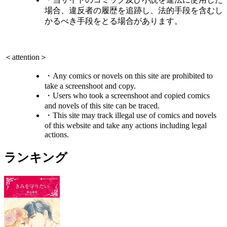
場合、違反者の履歴を追跡し、法的手段を含むし
かるべき手段をとる場合があります。
＜attention＞
・Any comics or novels on this site are prohibited to
take a screenshoot and copy.
・Users who took a screenshoot and copied comics
and novels of this site can be traced.
・This site may track illegal use of comics and novels
of this website and take any actions including legal
actions.
ランキング