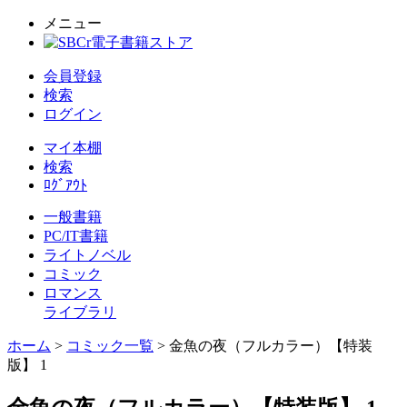
メニュー
会員登録
検索
ログイン
マイ本棚
検索
ﾛｸﾞｱｳﾄ
一般書籍
PC/IT書籍
ライトノベル
コミック
ロマンス
ライブラリ
ホーム
>
コミック一覧
> 金魚の夜（フルカラー）【特装
版】 1