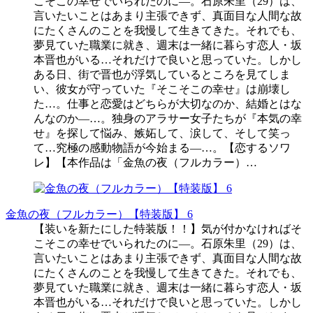
こそこの幸せでいられたのに―。石原朱里（29）は、
言いたいことはあまり主張できず、真面目な人間な故
にたくさんのことを我慢して生きてきた。それでも、
夢見ていた職業に就き、週末は一緒に暮らす恋人・坂
本晋也がいる…それだけで良いと思っていた。しかし
ある日、街で晋也が浮気しているところを見てしま
い、彼女が守っていた『そこそこの幸せ』は崩壊し
た…。仕事と恋愛はどちらが大切なのか、結婚とはな
んなのか―…。独身のアラサー女子たちが『本気の幸
せ』を探して悩み、嫉妬して、涙して、そして笑っ
て…究極の感動物語が今始まる―…。【恋するソワ
レ】【本作品は「金魚の夜（フルカラー）…
金魚の夜（フルカラー）【特装版】 6
【装いを新たにした特装版！！】気が付かなければそ
こそこの幸せでいられたのに―。石原朱里（29）は、
言いたいことはあまり主張できず、真面目な人間な故
にたくさんのことを我慢して生きてきた。それでも、
夢見ていた職業に就き、週末は一緒に暮らす恋人・坂
本晋也がいる…それだけで良いと思っていた。しかし