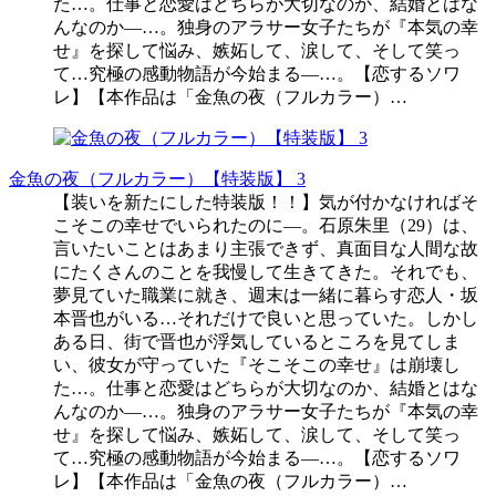
た…。仕事と恋愛はどちらが大切なのか、結婚とはな
んなのか―…。独身のアラサー女子たちが『本気の幸
せ』を探して悩み、嫉妬して、涙して、そして笑っ
て…究極の感動物語が今始まる―…。【恋するソワ
レ】【本作品は「金魚の夜（フルカラー）…
金魚の夜（フルカラー）【特装版】 3
【装いを新たにした特装版！！】気が付かなければそ
こそこの幸せでいられたのに―。石原朱里（29）は、
言いたいことはあまり主張できず、真面目な人間な故
にたくさんのことを我慢して生きてきた。それでも、
夢見ていた職業に就き、週末は一緒に暮らす恋人・坂
本晋也がいる…それだけで良いと思っていた。しかし
ある日、街で晋也が浮気しているところを見てしま
い、彼女が守っていた『そこそこの幸せ』は崩壊し
た…。仕事と恋愛はどちらが大切なのか、結婚とはな
んなのか―…。独身のアラサー女子たちが『本気の幸
せ』を探して悩み、嫉妬して、涙して、そして笑っ
て…究極の感動物語が今始まる―…。【恋するソワ
レ】【本作品は「金魚の夜（フルカラー）…