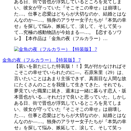
ある日、街で晋也が浮気しているところを見てしま
い、彼女が守っていた『そこそこの幸せ』は崩壊し
た…。仕事と恋愛はどちらが大切なのか、結婚とはな
んなのか―…。独身のアラサー女子たちが『本気の幸
せ』を探して悩み、嫉妬して、涙して、そして笑っ
て…究極の感動物語が今始まる―…。【恋するソワ
レ】【本作品は「金魚の夜（フルカラー）…
金魚の夜（フルカラー）【特装版】 7
【装いを新たにした特装版！！】気が付かなければそ
こそこの幸せでいられたのに―。石原朱里（29）は、
言いたいことはあまり主張できず、真面目な人間な故
にたくさんのことを我慢して生きてきた。それでも、
夢見ていた職業に就き、週末は一緒に暮らす恋人・坂
本晋也がいる…それだけで良いと思っていた。しかし
ある日、街で晋也が浮気しているところを見てしま
い、彼女が守っていた『そこそこの幸せ』は崩壊し
た…。仕事と恋愛はどちらが大切なのか、結婚とはな
んなのか―…。独身のアラサー女子たちが『本気の幸
せ』を探して悩み、嫉妬して、涙して、そして笑っ