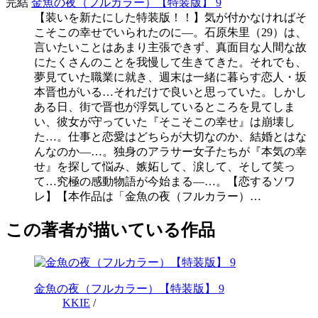
完結
金魚の夜（フルカラー）【特装版】 9
【装いを新たにした特装版！！】気が付かなければそ
こそこの幸せでいられたのに―。石原朱里（29）は、
言いたいことはあまり主張できず、真面目な人間な故
にたくさんのことを我慢して生きてきた。それでも、
夢見ていた職業に就き、週末は一緒に暮らす恋人・坂
本晋也がいる…それだけで良いと思っていた。しかし
ある日、街で晋也が浮気しているところを見てしま
い、彼女が守っていた『そこそこの幸せ』は崩壊し
た…。仕事と恋愛はどちらが大切なのか、結婚とはな
んなのか―…。独身のアラサー女子たちが『本気の幸
せ』を探して悩み、嫉妬して、涙して、そして笑っ
て…究極の感動物語が今始まる―…。【恋するソワ
レ】【本作品は「金魚の夜（フルカラー）…
この著者が描いている作品
金魚の夜（フルカラー）【特装版】 9
KKIE
/