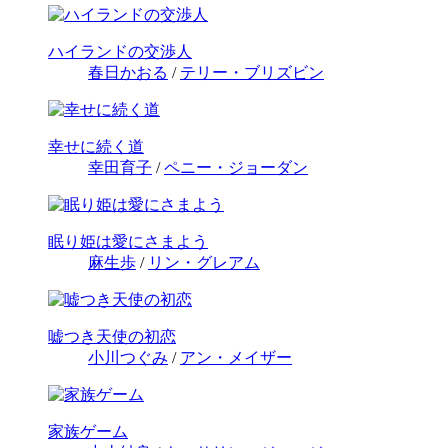
ハイランドの交渉人
春日かおる
/
テリー・ブリズビン
幸せに続く道
幸田育子
/
ペニー・ジョーダン
眠り姫は愛にさまよう
麻生歩
/
リン・グレアム
嘘つき天使の初恋
小川つぐみ
/
アン・メイザー
家族ゲーム