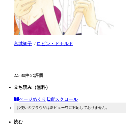
宮城朗子
/
ロビン・ドナルド
2.5
80件の評価
立ち読み
（無料）
ページめくり
縦スクロール
お使いのブラウザは新ビューワに対応しておりません。
読む