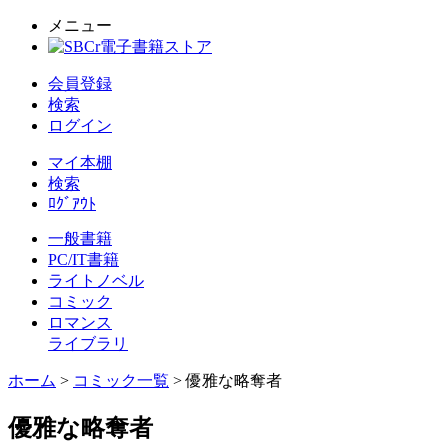
メニュー
会員登録
検索
ログイン
マイ本棚
検索
ﾛｸﾞｱｳﾄ
一般書籍
PC/IT書籍
ライトノベル
コミック
ロマンス
ライブラリ
ホーム
>
コミック一覧
> 優雅な略奪者
優雅な略奪者