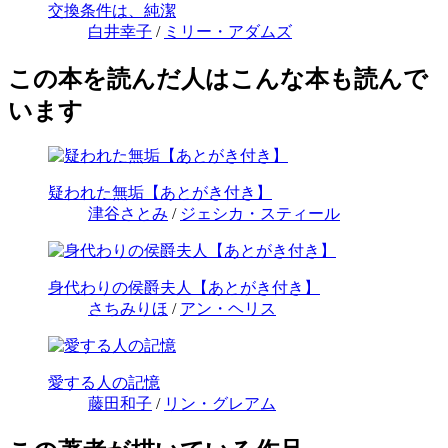
交換条件は、純潔
白井幸子
/
ミリー・アダムズ
この本を読んだ人はこんな本も読んで
います
疑われた無垢【あとがき付き】
津谷さとみ
/
ジェシカ・スティール
身代わりの侯爵夫人【あとがき付き】
さちみりほ
/
アン・ヘリス
愛する人の記憶
藤田和子
/
リン・グレアム