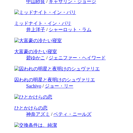
中山紗良
/
キャサリン・ジョージ
ミッドナイト・イン・パリ
井上洋子
/
シャーロット・ラム
大富豪の冷たい寝室
碧ゆかこ
/
ジェニファー・ヘイワード
囚われの明星と夜明けのシュヴァリエ
Sachiyo
/
ジョー・リー
ひとかけらの恋
神奈アズミ
/
ベティ・ニールズ