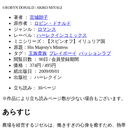
©ROBYN DONALD / AKIKO MIYAGI
著者 ：
宮城朗子
原作者 ：
ロビン・ドナルド
ジャンル：
ロマンス
レーベル：
ハーレクインコミックス
ミニシリーズ：【スピンオフ】イリュリア国
原題：His Majesty's Mistress
タグ：
王族貴族
プレイボーイ
パッションラブ
閲覧日数 ： 90日 / 会員登録期間
価格 ： 374円 / 495円
紙出版日 ： 2009/09/01
出版社 ： ハーレクイン
立ち読み：
30
ページ
※作品により立ち読みページ数が少ない場合もございます。
あらすじ
農場を経営するジゼルは、働きすぎの心身を癒すため、熱帯