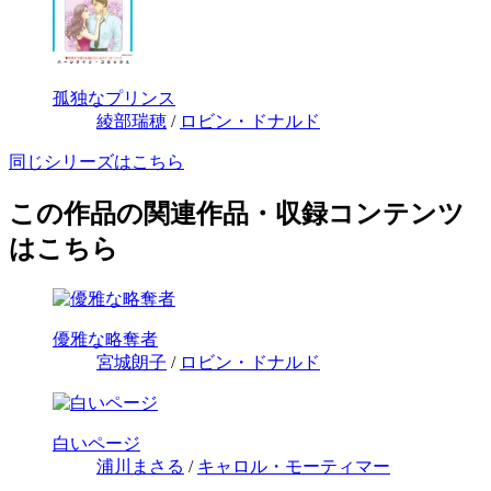
孤独なプリンス
綾部瑞穂
/
ロビン・ドナルド
同じシリーズはこちら
この作品の関連作品・収録コンテンツ
はこちら
優雅な略奪者
宮城朗子
/
ロビン・ドナルド
白いページ
浦川まさる
/
キャロル・モーティマー