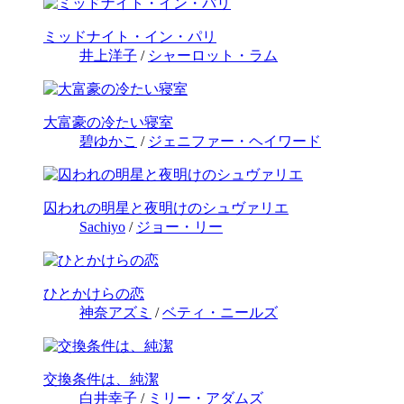
ミッドナイト・イン・パリ
井上洋子
/
シャーロット・ラム
大富豪の冷たい寝室
碧ゆかこ
/
ジェニファー・ヘイワード
囚われの明星と夜明けのシュヴァリエ
Sachiyo
/
ジョー・リー
ひとかけらの恋
神奈アズミ
/
ベティ・ニールズ
交換条件は、純潔
白井幸子
/
ミリー・アダムズ