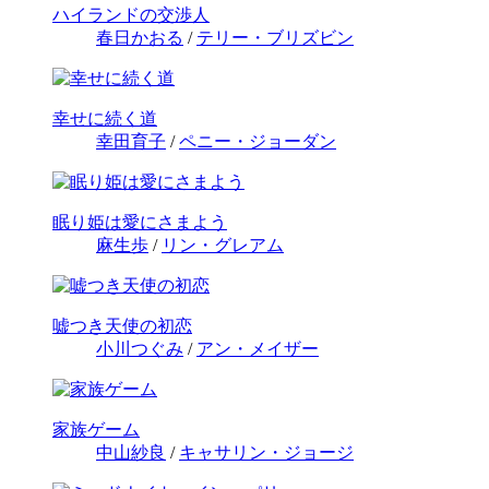
ハイランドの交渉人
春日かおる
/
テリー・ブリズビン
幸せに続く道
幸田育子
/
ペニー・ジョーダン
眠り姫は愛にさまよう
麻生歩
/
リン・グレアム
嘘つき天使の初恋
小川つぐみ
/
アン・メイザー
家族ゲーム
中山紗良
/
キャサリン・ジョージ