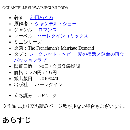
©CHANTELLE SHAW / MEGUMI TODA
著者 ：
斗田めぐみ
原作者 ：
シャンテル・ショー
ジャンル：
ロマンス
レーベル：
ハーレクインコミックス
ミニシリーズ：
原題：The Frenchman's Marriage Demand
タグ：
シークレット・ベビー
愛の復活／運命の再会
パッションラブ
閲覧日数 ： 90日 / 会員登録期間
価格 ： 374円 / 495円
紙出版日 ： 2010/04/01
出版社 ： ハーレクイン
立ち読み：
30
ページ
※作品により立ち読みページ数が少ない場合もございます。
あらすじ