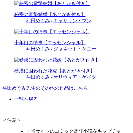
秘密の電撃結婚【あとがき付き】
斗田めぐみ
/
キャサリン・マン
十年目の情事【エッセンシャル】
斗田めぐみ
/
ジャネット・ケニー
砂漠に囚われた花嫁【あとがき付き】
斗田めぐみ
/
オリヴィア・ゲイツ
斗田めぐみ先生のその他の作品はこちら
一覧へ戻る
＜注意＞
・当サイトのコミック及び小説をキャプチャ、