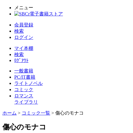
メニュー
会員登録
検索
ログイン
マイ本棚
検索
ﾛｸﾞｱｳﾄ
一般書籍
PC/IT書籍
ライトノベル
コミック
ロマンス
ライブラリ
ホーム
>
コミック一覧
> 傷心のモナコ
傷心のモナコ