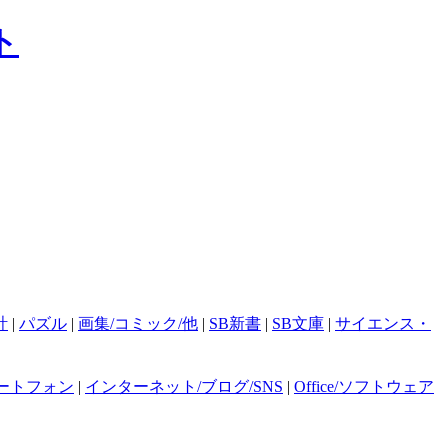
計
|
パズル
|
画集/コミック/他
|
SB新書
|
SB文庫
|
サイエンス・
ートフォン
|
インターネット/ブログ/SNS
|
Office/ソフトウェア