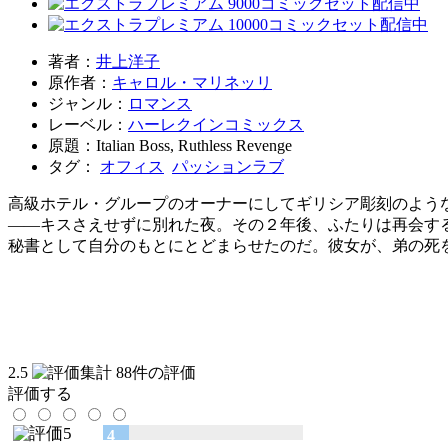
著者：
井上洋子
原作者：
キャロル・マリネッリ
ジャンル：
ロマンス
レーベル：
ハーレクインコミックス
原題：Italian Boss, Ruthless Revenge
タグ：
オフィス
パッションラブ
高級ホテル・グループのオーナーにしてギリシア彫刻のよう
――キスさえせずに別れた夜。その２年後、ふたりは再会す
秘書として自分のもとにとどまらせたのだ。彼女が、弟の死
2.5
88件の評価
評価する
4