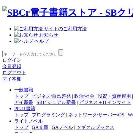
サイトのご利用方法
お知らせ
ヘルプ
ログイン
会員登録
ログアウト
マイ本棚
一般書籍
トップ
|
ビジネス/自己啓発
|
政治/社会
|
投資・資産運用
アイ新書
|
SBビジュアル新書
|
ビジネス＋ITインサイト
PC/IT書籍
トップ
|
プログラミング
|
ネットワーク/サーバー/OS
|
W
ライトノベル
トップ
|
GA文庫
|
GAノベル
|
ツギクルブックス