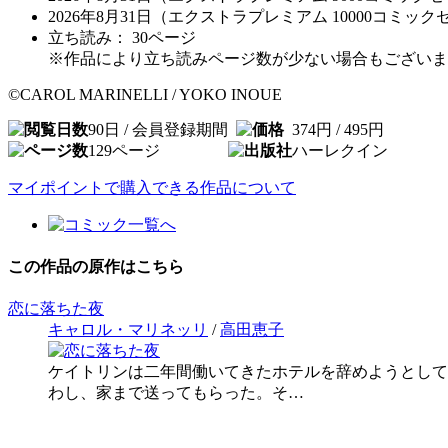
2026年8月31日（エクストラプレミアム 10000コミッ
立ち読み：
30
ページ
※作品により立ち読みページ数が少ない場合もございま
©CAROL MARINELLI / YOKO INOUE
90日 / 会員登録期間
374円 / 495円
129
ページ
ハーレクイン
マイポイントで購入できる作品について
この作品の原作はこちら
恋に落ちた夜
キャロル・マリネッリ
/
高田恵子
ケイトリンは二年間働いてきたホテルを辞めようとして
わし、家まで送ってもらった。そ…