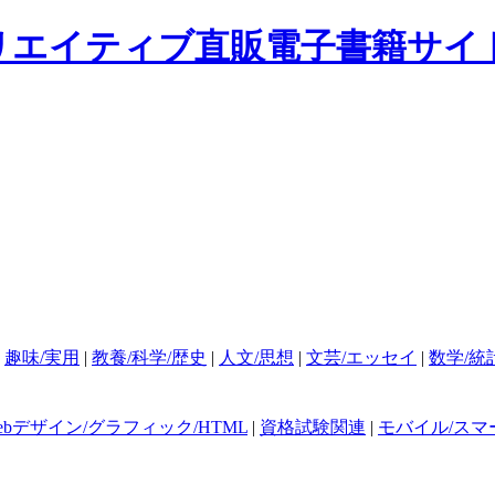
|
趣味/実用
|
教養/科学/歴史
|
人文/思想
|
文芸/エッセイ
|
数学/統
ebデザイン/グラフィック/HTML
|
資格試験関連
|
モバイル/スマ