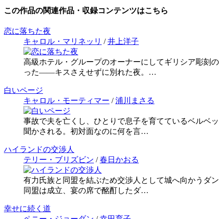
この作品の関連作品・収録コンテンツはこちら
恋に落ちた夜
キャロル・マリネッリ
/
井上洋子
高級ホテル・グループのオーナーにしてギリシア彫刻の
った――キスさえせずに別れた夜。…
白いページ
キャロル・モーティマー
/
浦川まさる
事故で夫を亡くし、ひとりで息子を育てているベルベッ
聞かされる。初対面なのに何を言…
ハイランドの交渉人
テリー・ブリズビン
/
春日かおる
有力氏族と同盟を結ぶため交渉人として城へ向かうダン
同盟は成立、宴の席で酩酊したダ…
幸せに続く道
ペニー・ジョーダン
/
幸田育子