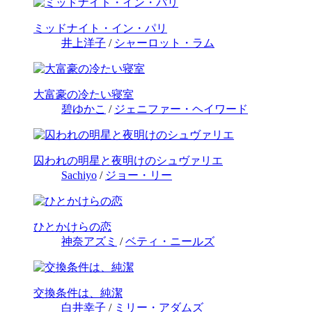
ミッドナイト・イン・パリ
井上洋子
/
シャーロット・ラム
大富豪の冷たい寝室
碧ゆかこ
/
ジェニファー・ヘイワード
囚われの明星と夜明けのシュヴァリエ
Sachiyo
/
ジョー・リー
ひとかけらの恋
神奈アズミ
/
ベティ・ニールズ
交換条件は、純潔
白井幸子
/
ミリー・アダムズ