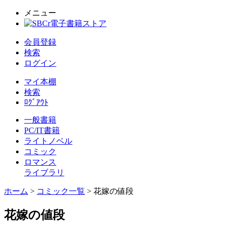
メニュー
会員登録
検索
ログイン
マイ本棚
検索
ﾛｸﾞｱｳﾄ
一般書籍
PC/IT書籍
ライトノベル
コミック
ロマンス
ライブラリ
ホーム
>
コミック一覧
> 花嫁の値段
花嫁の値段