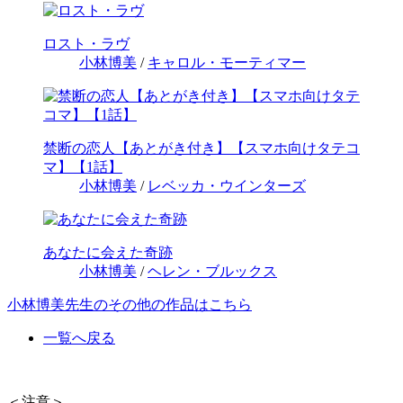
ロスト・ラヴ
小林博美
/
キャロル・モーティマー
禁断の恋人【あとがき付き】【スマホ向けタテコ
マ】【1話】
小林博美
/
レベッカ・ウインターズ
あなたに会えた奇跡
小林博美
/
ヘレン・ブルックス
小林博美先生のその他の作品はこちら
一覧へ戻る
＜注意＞