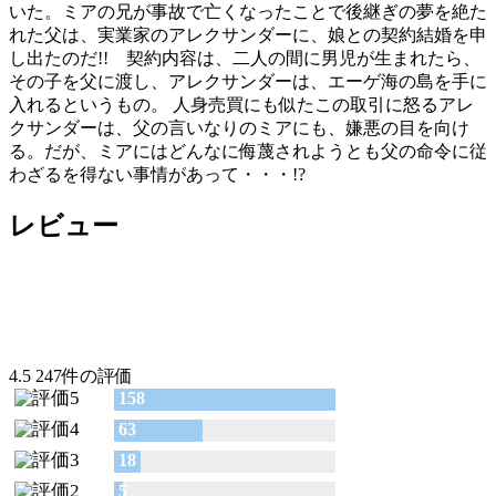
いた。ミアの兄が事故で亡くなったことで後継ぎの夢を絶た
れた父は、実業家のアレクサンダーに、娘との契約結婚を申
し出たのだ!! 契約内容は、二人の間に男児が生まれたら、
その子を父に渡し、アレクサンダーは、エーゲ海の島を手に
入れるというもの。 人身売買にも似たこの取引に怒るアレ
クサンダーは、父の言いなりのミアにも、嫌悪の目を向け
る。だが、ミアにはどんなに侮蔑されようとも父の命令に従
わざるを得ない事情があって・・・!?
レビュー
4.5
247件の評価
158
63
18
5