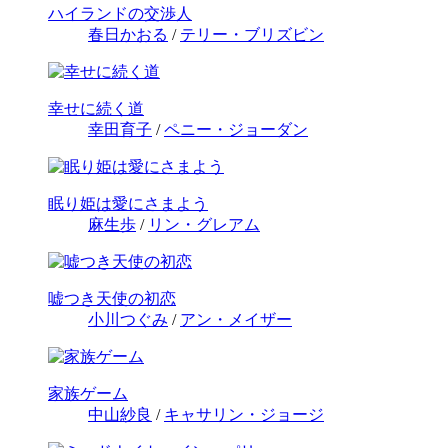
ハイランドの交渉人
春日かおる
/
テリー・ブリズビン
幸せに続く道
幸田育子
/
ペニー・ジョーダン
眠り姫は愛にさまよう
麻生歩
/
リン・グレアム
嘘つき天使の初恋
小川つぐみ
/
アン・メイザー
家族ゲーム
中山紗良
/
キャサリン・ジョージ