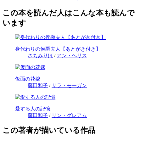
この本を読んだ人はこんな本も読んで
います
身代わりの侯爵夫人【あとがき付き】
さちみりほ
/
アン・ヘリス
仮面の花嫁
藤田和子
/
サラ・モーガン
愛する人の記憶
藤田和子
/
リン・グレアム
この著者が描いている作品