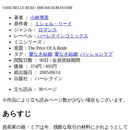
©MICHELLE REID / HIROMI KOBAYASHI
著者 ：
小林博美
原作者 ：
ミシェル・リード
ジャンル：
ロマンス
レーベル：
ハーレクインコミックス
ミニシリーズ：
原題：The Price Of A Bride
タグ：
愛なき結婚
愛なき結婚
パッションラブ
閲覧日数 ： 90日 / 会員登録期間
価格 ： 374円 / 495円
紙出版日 ： 2005/09/14
出版社 ： ハーレクイン
立ち読み：
30
ページ
※作品により立ち読みページ数が少ない場合もございます。
あらすじ
資産家の娘・ミアは今、残酷な取引の材料にされようとして