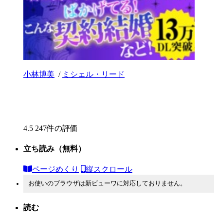
小林博美
/
ミシェル・リード
4.5
247件の評価
立ち読み
（無料）
ページめくり
縦スクロール
お使いのブラウザは新ビューワに対応しておりません。
読む