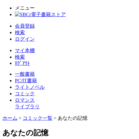
メニュー
会員登録
検索
ログイン
マイ本棚
検索
ﾛｸﾞｱｳﾄ
一般書籍
PC/IT書籍
ライトノベル
コミック
ロマンス
ライブラリ
ホーム
>
コミック一覧
> あなたの記憶
あなたの記憶