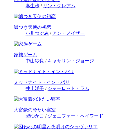
麻生歩
/
リン・グレアム
嘘つき天使の初恋
小川つぐみ
/
アン・メイザー
家族ゲーム
中山紗良
/
キャサリン・ジョージ
ミッドナイト・イン・パリ
井上洋子
/
シャーロット・ラム
大富豪の冷たい寝室
碧ゆかこ
/
ジェニファー・ヘイワード