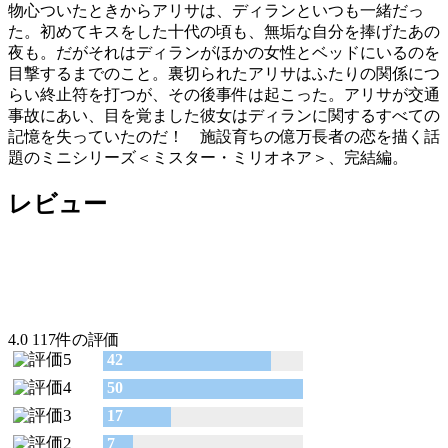
物心ついたときからアリサは、ディランといつも一緒だっ
た。初めてキスをした十代の頃も、無垢な自分を捧げたあの
夜も。だがそれはディランがほかの女性とベッドにいるのを
目撃するまでのこと。裏切られたアリサはふたりの関係につ
らい終止符を打つが、その後事件は起こった。アリサが交通
事故にあい、目を覚ました彼女はディランに関するすべての
記憶を失っていたのだ！ 施設育ちの億万長者の恋を描く話
題のミニシリーズ＜ミスター・ミリオネア＞、完結編。
レビュー
4.0
117件の評価
42
50
17
7