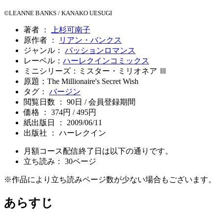
©LEANNE BANKS / KANAKO UESUGI
著者 ：
上杉可南子
原作者 ：
リアン・バンクス
ジャンル：
パッションロマンス
レーベル：
ハーレクインコミックス
ミニシリーズ：ミスター・ミリオネア Ⅲ
原題：The Millionaire's Secret Wish
タグ：
バージン
閲覧日数 ： 90日 / 会員登録期間
価格 ： 374円 / 495円
紙出版日 ： 2009/06/11
出版社 ： ハーレクイン
月額コース配信終了日は以下の通りです。
立ち読み：
30
ページ
※作品により立ち読みページ数が少ない場合もございます。
あらすじ