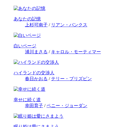
あなたの記憶
上杉可南子
/
リアン・バンクス
白いページ
浦川まさる
/
キャロル・モーティマー
ハイランドの交渉人
春日かおる
/
テリー・ブリズビン
幸せに続く道
幸田育子
/
ペニー・ジョーダン
眠り姫は愛にさまよう