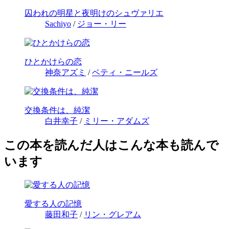
囚われの明星と夜明けのシュヴァリエ
Sachiyo
/
ジョー・リー
ひとかけらの恋
神奈アズミ
/
ベティ・ニールズ
交換条件は、純潔
白井幸子
/
ミリー・アダムズ
この本を読んだ人はこんな本も読んで
います
愛する人の記憶
藤田和子
/
リン・グレアム