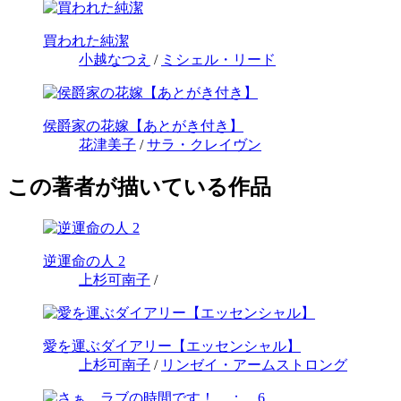
買われた純潔
小越なつえ
/
ミシェル・リード
侯爵家の花嫁【あとがき付き】
花津美子
/
サラ・クレイヴン
この著者が描いている作品
逆運命の人 2
上杉可南子
/
愛を運ぶダイアリー【エッセンシャル】
上杉可南子
/
リンゼイ・アームストロング