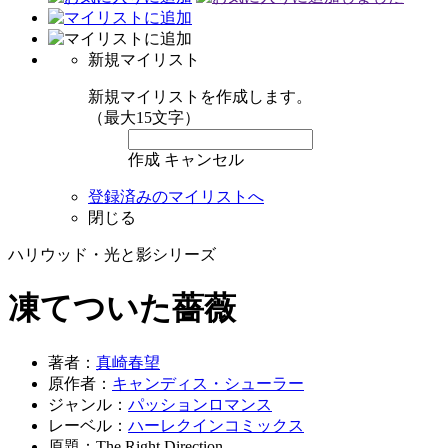
新規マイリスト
新規マイリストを作成します。
（最大15文字）
作成
キャンセル
登録済みのマイリストへ
閉じる
ハリウッド・光と影シリーズ
凍てついた薔薇
著者：
真崎春望
原作者：
キャンディス・シューラー
ジャンル：
パッションロマンス
レーベル：
ハーレクインコミックス
原題：The Right Direction