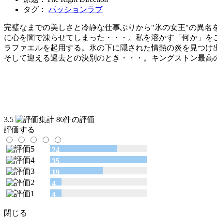
タグ：
パッションラブ
完璧なまでの美しさと冷静な仕事ぶりから"氷の女王"の異
に心を闇で凍らせてしまった・・・。私を溶かす「何か」を
ラファエルを起用する。氷の下に隠された情熱の炎を見つけ
そして迎える過去との決別のとき・・・。キングストン最高の
3.5
86件の評価
評価する
24
35
19
4
4
閉じる