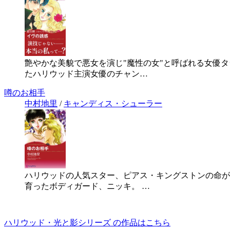
艶やかな美貌で悪女を演じ"魔性の女"と呼ばれる女優
たハリウッド主演女優のチャン…
噂のお相手
中村地里
/
キャンディス・シューラー
ハリウッドの人気スター、ピアス・キングストンの命が
育ったボディガード、ニッキ。 …
ハリウッド・光と影シリーズ の作品はこちら