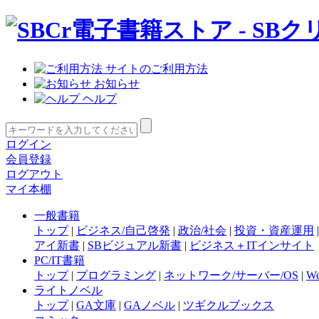
サイトのご利用方法
お知らせ
ヘルプ
ログイン
会員登録
ログアウト
マイ本棚
一般書籍
トップ
|
ビジネス/自己啓発
|
政治/社会
|
投資・資産運用
アイ新書
|
SBビジュアル新書
|
ビジネス＋ITインサイト
PC/IT書籍
トップ
|
プログラミング
|
ネットワーク/サーバー/OS
|
W
ライトノベル
トップ
|
GA文庫
|
GAノベル
|
ツギクルブックス