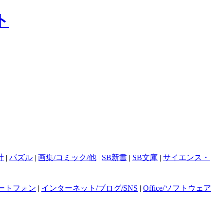
計
|
パズル
|
画集/コミック/他
|
SB新書
|
SB文庫
|
サイエンス・
ートフォン
|
インターネット/ブログ/SNS
|
Office/ソフトウェア