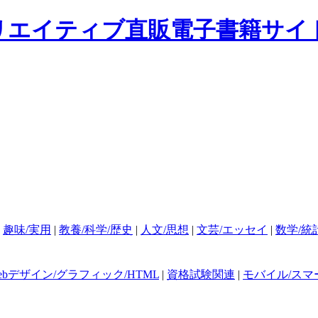
|
趣味/実用
|
教養/科学/歴史
|
人文/思想
|
文芸/エッセイ
|
数学/統
ebデザイン/グラフィック/HTML
|
資格試験関連
|
モバイル/スマ