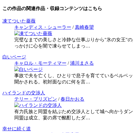
この作品の関連作品・収録コンテンツはこちら
凍てついた薔薇
キャンディス・シューラー
/
真崎春望
完璧なまでの美しさと冷静な仕事ぶりから"氷の女王"
っかけに心を闇で凍らせてしまっ…
白いページ
キャロル・モーティマー
/
浦川まさる
事故で夫を亡くし、ひとりで息子を育てているベルベッ
聞かされる。初対面なのに何を言…
ハイランドの交渉人
テリー・ブリズビン
/
春日かおる
有力氏族と同盟を結ぶため交渉人として城へ向かうダン
同盟は成立、宴の席で酩酊したダ…
幸せに続く道