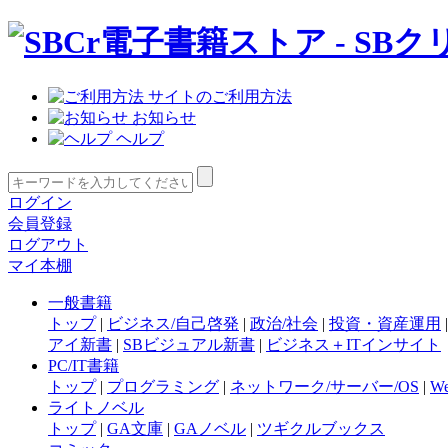
サイトのご利用方法
お知らせ
ヘルプ
ログイン
会員登録
ログアウト
マイ本棚
一般書籍
トップ
|
ビジネス/自己啓発
|
政治/社会
|
投資・資産運用
アイ新書
|
SBビジュアル新書
|
ビジネス＋ITインサイト
PC/IT書籍
トップ
|
プログラミング
|
ネットワーク/サーバー/OS
|
W
ライトノベル
トップ
|
GA文庫
|
GAノベル
|
ツギクルブックス