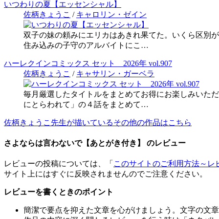
いつわりの夏【エッセンシャル】
佐柄きょうこ
/
キャロリン・ゼイン
双子の妹の頼みにエリカはあきれ果てた。いくら区別が
住み込みの子守のアルバイトにこ…
ハーレクインコミックス セット 2026年 vol.907
佐柄きょうこ
/
キャサリン・ガーベラ
毎月厳選したタイトルをまとめてお得にお楽しみいただ
にとらわれて」の４話をまとめて…
佐柄きょうこ先生が描いているその他の作品はこちら
さよならは言わないで【あとがき付き】 のレビュー
レビューの投稿については、「
このサイトのご利用方法～レ
サイト上にはすぐに反映されませんのでご注意ください。
レビューを書くときのポイント
簡潔で要点を抑えた文章を心がけましょう。文字の文章量