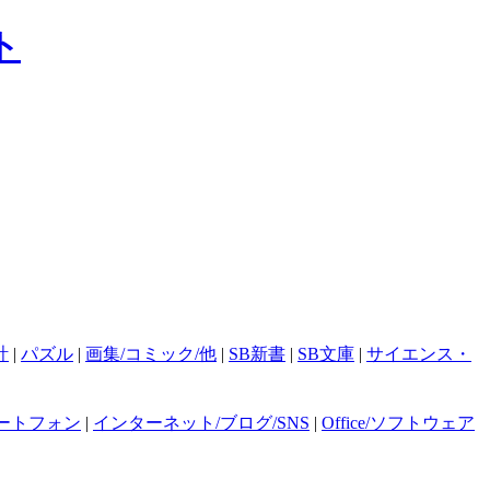
計
|
パズル
|
画集/コミック/他
|
SB新書
|
SB文庫
|
サイエンス・
ートフォン
|
インターネット/ブログ/SNS
|
Office/ソフトウェア