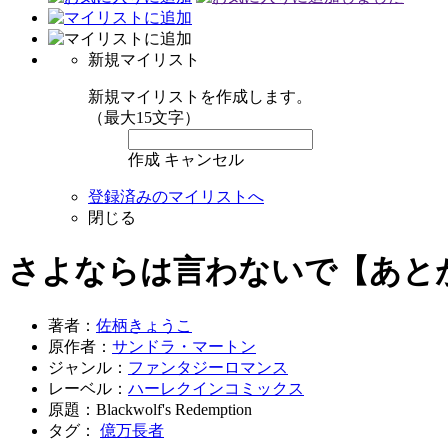
新規マイリスト
新規マイリストを作成します。
（最大15文字）
作成
キャンセル
登録済みのマイリストへ
閉じる
さよならは言わないで【あと
著者：
佐柄きょうこ
原作者：
サンドラ・マートン
ジャンル：
ファンタジーロマンス
レーベル：
ハーレクインコミックス
原題：Blackwolf's Redemption
タグ：
億万長者