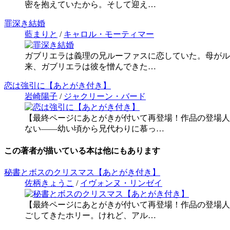
密を抱えていたから。そして迎え…
罪深き結婚
藍まりと
/
キャロル・モーティマー
ガブリエラは義理の兄ルーファスに恋していた。母がル
来、ガブリエラは彼を憎んできた…
恋は強引に【あとがき付き】
岩崎陽子
/
ジャクリーン・バード
【最終ページにあとがきが付いて再登場！作品の登場人
ない――幼い頃から兄代わりに慕っ…
この著者が描いている本は他にもあります
秘書とボスのクリスマス【あとがき付き】
佐柄きょうこ
/
イヴォンヌ・リンゼイ
【最終ページにあとがきが付いて再登場！作品の登場人
ごしてきたホリー。けれど、アル…