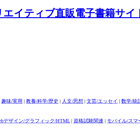
|
趣味/実用
|
教養/科学/歴史
|
人文/思想
|
文芸/エッセイ
|
数学/統
ebデザイン/グラフィック/HTML
|
資格試験関連
|
モバイル/スマ