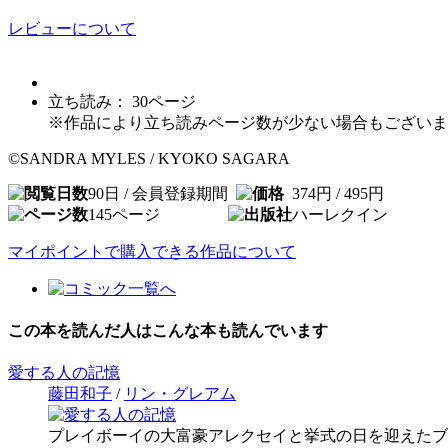
レビューについて
立ち読み：
30
ページ
※作品により立ち読みページ数が少ない場合もございま
©SANDRA MYLES / KYOKO SAGARA
90日 / 会員登録期間
374円 / 495円
145
ページ
ハーレクイン
マイポイントで購入できる作品について
この本を読んだ人はこんな本も読んでいます
愛する人の記憶
藤田和子
/
リン・グレアム
プレイボーイの大富豪アレクセイと挙式の日を迎えたブ