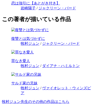
恋は強引に【あとがき付き】
岩崎陽子
/
ジャクリーン・バード
この著者が描いている作品
復讐とは気づかずに
牧村ジュン
/
ジャクリーン・バード
罪なき愛人
牧村ジュン
/
ダイアナ・ハミルトン
サルド家の兄妹
牧村ジュン
/
ヴァイオレット・ウィンズピ
ア
牧村ジュン先生のその他の作品はこちら