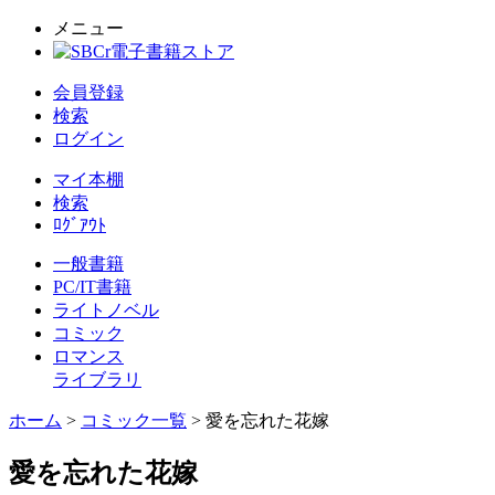
メニュー
会員登録
検索
ログイン
マイ本棚
検索
ﾛｸﾞｱｳﾄ
一般書籍
PC/IT書籍
ライトノベル
コミック
ロマンス
ライブラリ
ホーム
>
コミック一覧
> 愛を忘れた花嫁
愛を忘れた花嫁