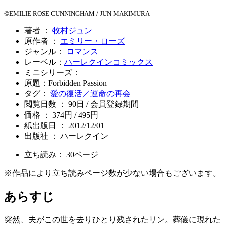
©EMILIE ROSE CUNNINGHAM / JUN MAKIMURA
著者 ：
牧村ジュン
原作者 ：
エミリー・ローズ
ジャンル：
ロマンス
レーベル：
ハーレクインコミックス
ミニシリーズ：
原題：Forbidden Passion
タグ：
愛の復活／運命の再会
閲覧日数 ： 90日 / 会員登録期間
価格 ： 374円 / 495円
紙出版日 ： 2012/12/01
出版社 ： ハーレクイン
立ち読み：
30
ページ
※作品により立ち読みページ数が少ない場合もございます。
あらすじ
突然、夫がこの世を去りひとり残されたリン。葬儀に現れた