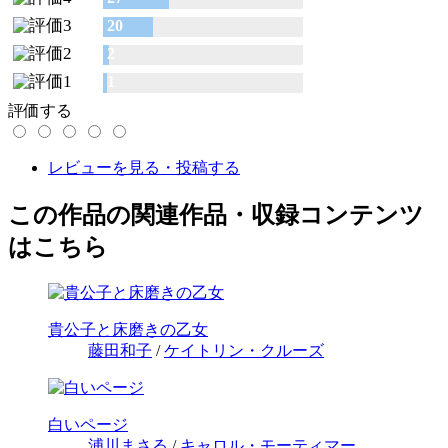
20
2
1
評価する
レビューを見る・投稿する
この作品の関連作品・収録コンテンツ
はこちら
貴公子と床磨きの乙女
藤田和子
/
ケイトリン・クルーズ
白いページ
浦川まさる
/
キャロル・モーティマー