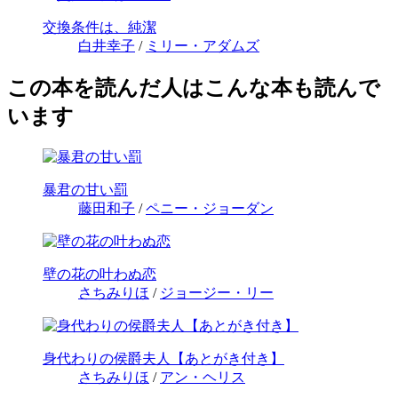
交換条件は、純潔
白井幸子
/
ミリー・アダムズ
この本を読んだ人はこんな本も読んで
います
暴君の甘い罰
藤田和子
/
ペニー・ジョーダン
壁の花の叶わぬ恋
さちみりほ
/
ジョージー・リー
身代わりの侯爵夫人【あとがき付き】
さちみりほ
/
アン・ヘリス