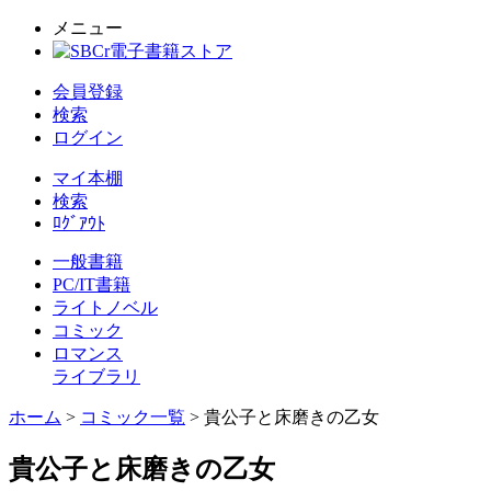
メニュー
会員登録
検索
ログイン
マイ本棚
検索
ﾛｸﾞｱｳﾄ
一般書籍
PC/IT書籍
ライトノベル
コミック
ロマンス
ライブラリ
ホーム
>
コミック一覧
> 貴公子と床磨きの乙女
貴公子と床磨きの乙女