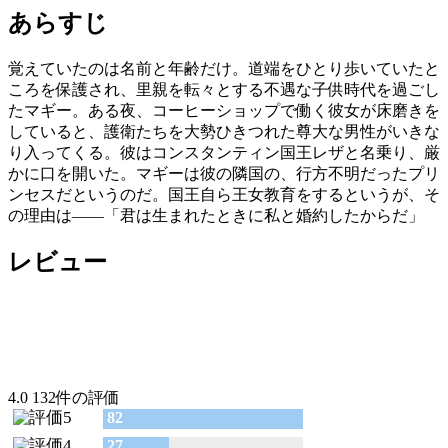
あらすじ
覚えていたのは名前と年齢だけ。道端をひとり歩いていたと
ころを保護され、里親を転々とする不遇な子供時代を過ごし
たマギー。ある夜、コーヒーショップで働く彼女が床磨きを
していると、護衛たちを大勢ひきつれた尊大な男性がいきな
り入ってくる。彼はコンスタンティン国王レザと名乗り、厳
かに口を開いた。マギーは彼の隣国の、行方不明だったプリ
ンセスだというのだ。国王自ら王女教育をするというが、そ
の理由は――「君は生まれたときに私と婚約したからだ」
レビュー
4.0
132件の評価
82
27