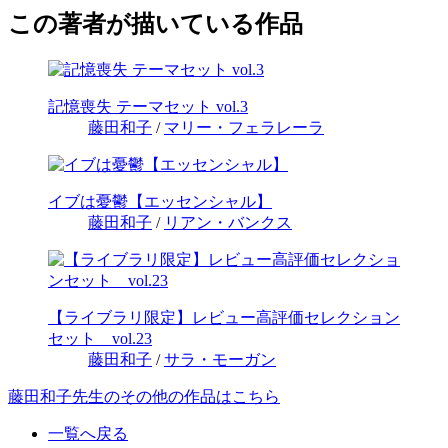
この著者が描いている作品
記憶喪失 テーマセット vol.3
藤田和子
/
マリー・フェラレーラ
イブは憂鬱【エッセンシャル】
藤田和子
/
リアン・バンクス
【ライブラリ限定】レビュー高評価セレクション
セット vol.23
藤田和子
/
サラ・モーガン
藤田和子先生のその他の作品はこちら
一覧へ戻る