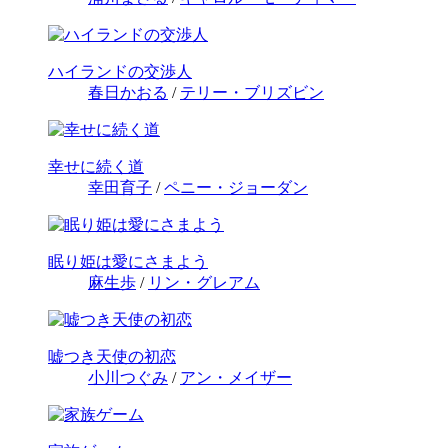
ハイランドの交渉人
春日かおる
/
テリー・ブリズビン
幸せに続く道
幸田育子
/
ペニー・ジョーダン
眠り姫は愛にさまよう
麻生歩
/
リン・グレアム
嘘つき天使の初恋
小川つぐみ
/
アン・メイザー