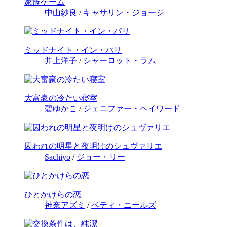
家族ゲーム
中山紗良
/
キャサリン・ジョージ
ミッドナイト・イン・パリ
井上洋子
/
シャーロット・ラム
大富豪の冷たい寝室
碧ゆかこ
/
ジェニファー・ヘイワード
囚われの明星と夜明けのシュヴァリエ
Sachiyo
/
ジョー・リー
ひとかけらの恋
神奈アズミ
/
ベティ・ニールズ