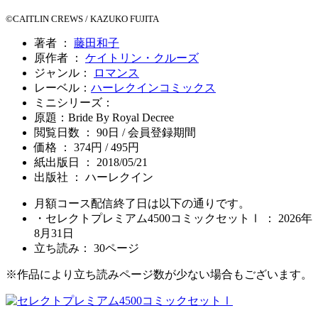
©CAITLIN CREWS / KAZUKO FUJITA
著者 ：
藤田和子
原作者 ：
ケイトリン・クルーズ
ジャンル：
ロマンス
レーベル：
ハーレクインコミックス
ミニシリーズ：
原題：Bride By Royal Decree
閲覧日数 ： 90日 / 会員登録期間
価格 ： 374円 / 495円
紙出版日 ： 2018/05/21
出版社 ： ハーレクイン
月額コース配信終了日は以下の通りです。
・セレクトプレミアム4500コミックセットⅠ ： 2026年
8月31日
立ち読み：
30
ページ
※作品により立ち読みページ数が少ない場合もございます。