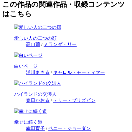
この作品の関連作品・収録コンテンツ
はこちら
愛しい人の二つの顔
高山繭
/
ミランダ・リー
白いページ
浦川まさる
/
キャロル・モーティマー
ハイランドの交渉人
春日かおる
/
テリー・ブリズビン
幸せに続く道
幸田育子
/
ペニー・ジョーダン