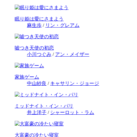
眠り姫は愛にさまよう
麻生歩
/
リン・グレアム
嘘つき天使の初恋
小川つぐみ
/
アン・メイザー
家族ゲーム
中山紗良
/
キャサリン・ジョージ
ミッドナイト・イン・パリ
井上洋子
/
シャーロット・ラム
大富豪の冷たい寝室