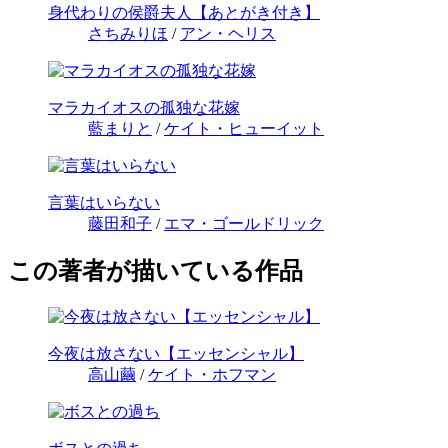
身代わりの侯爵夫人【あとがき付き】
さちみりほ
/
アン・ヘリス
マラカイオスの孤独な花嫁
藍まりと
/
ケイト・ヒューイット
言葉はいらない
藤田和子
/
エマ・ゴールドリック
この著者が描いている作品
今夜は放さない【エッセンシャル】
高山繭
/
ケイト・ホフマン