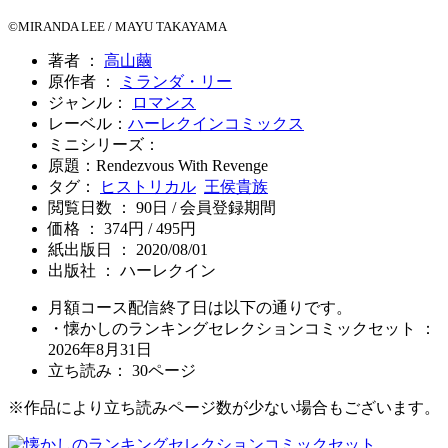
©MIRANDA LEE / MAYU TAKAYAMA
著者 ：
高山繭
原作者 ：
ミランダ・リー
ジャンル：
ロマンス
レーベル：
ハーレクインコミックス
ミニシリーズ：
原題：Rendezvous With Revenge
タグ：
ヒストリカル
王侯貴族
閲覧日数 ： 90日 / 会員登録期間
価格 ： 374円 / 495円
紙出版日 ： 2020/08/01
出版社 ： ハーレクイン
月額コース配信終了日は以下の通りです。
・懐かしのランキングセレクションコミックセット ：
2026年8月31日
立ち読み：
30
ページ
※作品により立ち読みページ数が少ない場合もございます。