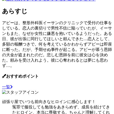
あらすじ
アビーは、整形外科医イーサンのクリニックで受付の仕事を
している。恋人の裏切りで男性不信に陥っていたが、イーサ
ンもまた、なぜか女性に嫌悪を抱いているようだった。ある
日、彼が出張に同行してほしいと頼んできた…恋人として、
多額の報酬つきで。何を考えているかわからずアビーは即座
に断った。だが、予期せぬ事件が起こる。アビーが慕う恩師
の大金が盗まれたのだ。悲しむ恩師を前に彼女は心を決め
た。頼みを受け入れよう。彼に心奪われるとは夢にも思わ
ず…。
おすすめポイント
一覧
頑張り屋でいつも前向きなヒロインに感心します！
冤罪で服役しても勉強をあきらめず、成長を続けてき
たヒロイン、本当に尊敬する。ちゃんと理解してくれ