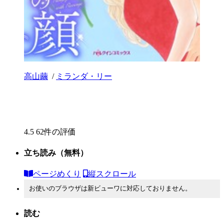
高山繭
/
ミランダ・リー
4.5
62件の評価
立ち読み
（無料）
ページめくり
縦スクロール
お使いのブラウザは新ビューワに対応しておりません。
読む