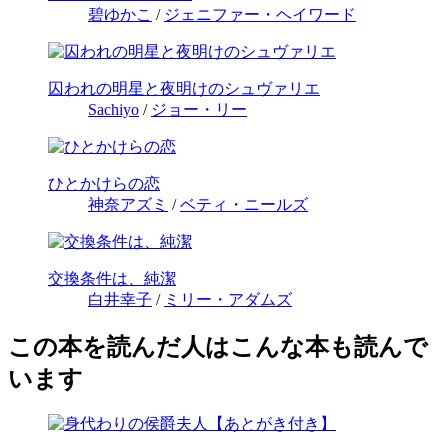
碧ゆかこ
/
ジェニファー・ヘイワード
囚われの明星と夜明けのシュヴァリエ
Sachiyo
/
ジョー・リー
ひとかけらの恋
神奈アズミ
/
ベティ・ニールズ
交換条件は、純潔
白井幸子
/
ミリー・アダムズ
この本を読んだ人はこんな本も読んで
います