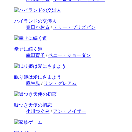
ハイランドの交渉人
春日かおる
/
テリー・ブリズビン
幸せに続く道
幸田育子
/
ペニー・ジョーダン
眠り姫は愛にさまよう
麻生歩
/
リン・グレアム
嘘つき天使の初恋
小川つぐみ
/
アン・メイザー