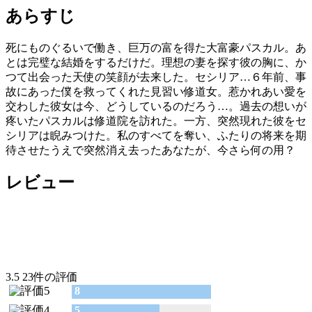
あらすじ
死にものぐるいで働き、巨万の富を得た大富豪パスカル。あ
とは完璧な結婚をするだけだ。理想の妻を探す彼の胸に、か
つて出会った天使の笑顔が去来した。セシリア…６年前、事
故にあった僕を救ってくれた見習い修道女。惹かれあい愛を
交わした彼女は今、どうしているのだろう…。過去の想いが
疼いたパスカルは修道院を訪れた。一方、突然現れた彼をセ
シリアは睨みつけた。私のすべてを奪い、ふたりの将来を期
待させたうえで突然消え去ったあなたが、今さら何の用？
レビュー
3.5
23件の評価
8
5