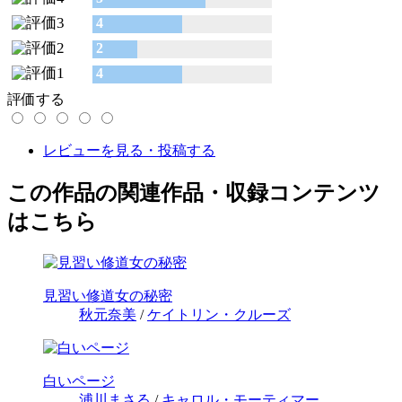
4
2
4
評価する
レビューを見る・投稿する
この作品の関連作品・収録コンテンツ
はこちら
見習い修道女の秘密
秋元奈美
/
ケイトリン・クルーズ
白いページ
浦川まさる
/
キャロル・モーティマー