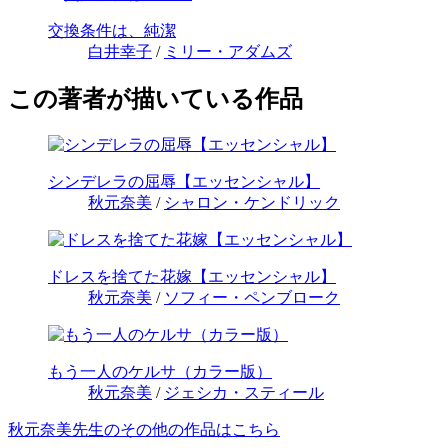
交換条件は、純潔
白井幸子
/
ミリー・アダムズ
この著者が描いている作品
シンデレラの屈辱【エッセンシャル】
秋元奈美
/
シャロン・ケンドリック
ドレスを捨てた花嫁【エッセンシャル】
秋元奈美
/
ソフィー・ペンブローク
もう一人のケルサ（カラー版）
秋元奈美
/
ジェシカ・スティール
秋元奈美先生のその他の作品はこちら