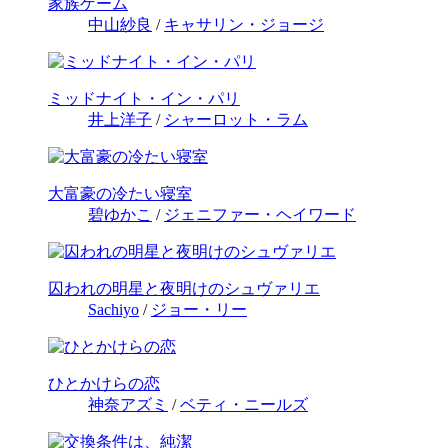
家族ゲーム
中山紗良
/
キャサリン・ジョージ
ミッドナイト・イン・パリ
井上洋子
/
シャーロット・ラム
大富豪の冷たい寝室
碧ゆかこ
/
ジェニファー・ヘイワード
囚われの明星と夜明けのシュヴァリエ
Sachiyo
/
ジョー・リー
ひとかけらの恋
神奈アズミ
/
ベティ・ニールズ