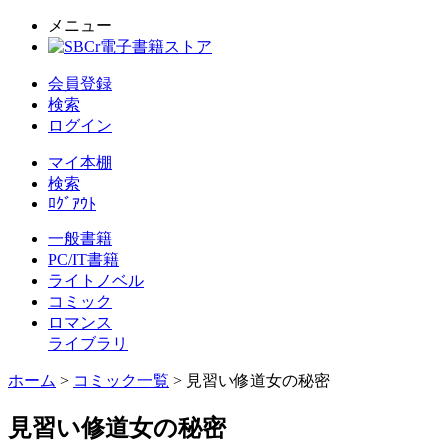
メニュー
会員登録
検索
ログイン
マイ本棚
検索
ﾛｸﾞｱｳﾄ
一般書籍
PC/IT書籍
ライトノベル
コミック
ロマンス
ライブラリ
ホーム
>
コミック一覧
> 見習い修道女の秘密
見習い修道女の秘密