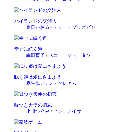
ハイランドの交渉人
春日かおる
/
テリー・ブリズビン
幸せに続く道
幸田育子
/
ペニー・ジョーダン
眠り姫は愛にさまよう
麻生歩
/
リン・グレアム
嘘つき天使の初恋
小川つぐみ
/
アン・メイザー