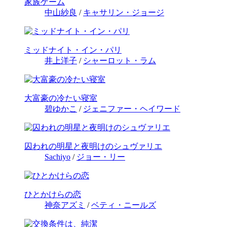
家族ゲーム
中山紗良
/
キャサリン・ジョージ
ミッドナイト・イン・パリ
井上洋子
/
シャーロット・ラム
大富豪の冷たい寝室
碧ゆかこ
/
ジェニファー・ヘイワード
囚われの明星と夜明けのシュヴァリエ
Sachiyo
/
ジョー・リー
ひとかけらの恋
神奈アズミ
/
ベティ・ニールズ