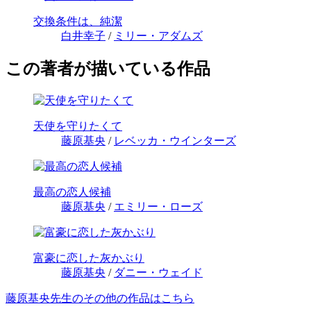
交換条件は、純潔
白井幸子
/
ミリー・アダムズ
この著者が描いている作品
天使を守りたくて
藤原基央
/
レベッカ・ウインターズ
最高の恋人候補
藤原基央
/
エミリー・ローズ
富豪に恋した灰かぶり
藤原基央
/
ダニー・ウェイド
藤原基央先生のその他の作品はこちら