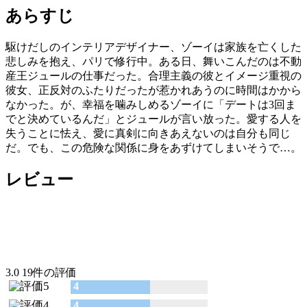
あらすじ
駆けだしのインテリアデザイナー、ゾーイは家族を亡くした
悲しみを抱え、パリで修行中。ある日、舞いこんだのは不動
産王ジュールの仕事だった。合理主義の彼とイメージ重視の
彼女、正反対のふたりだったが惹かれあうのに時間はかから
なかった。が、幸福を噛みしめるゾーイに「デートは3回ま
でと決めているんだ」とジュールが言い放った。愛する人を
失うことに怯え、愛に真剣に向きあえないのは自分も同じ
だ。でも、この危険な関係に身をあずけてしまいそうで…。
レビュー
3.0
19件の評価
4
4