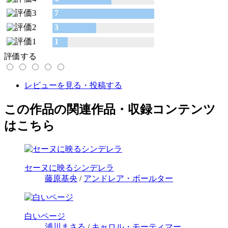
7
3
1
評価する
レビューを見る・投稿する
この作品の関連作品・収録コンテンツ
はこちら
セーヌに映るシンデレラ
藤原基央
/
アンドレア・ボールター
白いページ
浦川まさる
/
キャロル・モーティマー