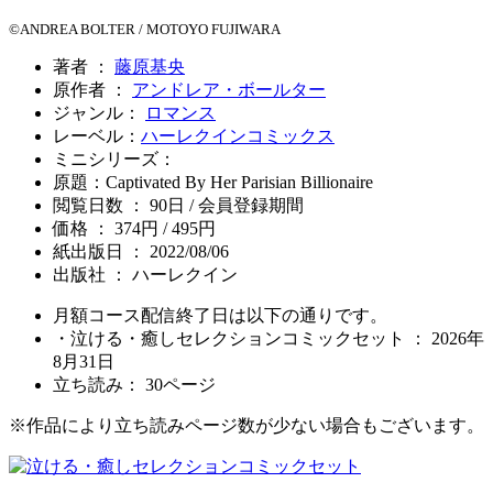
©ANDREA BOLTER / MOTOYO FUJIWARA
著者 ：
藤原基央
原作者 ：
アンドレア・ボールター
ジャンル：
ロマンス
レーベル：
ハーレクインコミックス
ミニシリーズ：
原題：Captivated By Her Parisian Billionaire
閲覧日数 ： 90日 / 会員登録期間
価格 ： 374円 / 495円
紙出版日 ： 2022/08/06
出版社 ： ハーレクイン
月額コース配信終了日は以下の通りです。
・泣ける・癒しセレクションコミックセット ： 2026年
8月31日
立ち読み：
30
ページ
※作品により立ち読みページ数が少ない場合もございます。