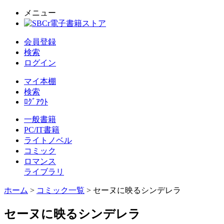
メニュー
会員登録
検索
ログイン
マイ本棚
検索
ﾛｸﾞｱｳﾄ
一般書籍
PC/IT書籍
ライトノベル
コミック
ロマンス
ライブラリ
ホーム
>
コミック一覧
> セーヌに映るシンデレラ
セーヌに映るシンデレラ