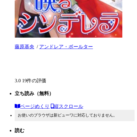
藤原基央
/
アンドレア・ボールター
3.0
19件の評価
立ち読み
（無料）
ページめくり
縦スクロール
お使いのブラウザは新ビューワに対応しておりません。
読む