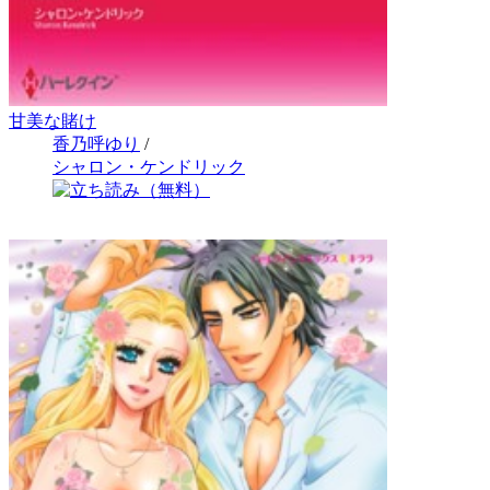
甘美な賭け
香乃呼ゆり
/
シャロン・ケンドリック