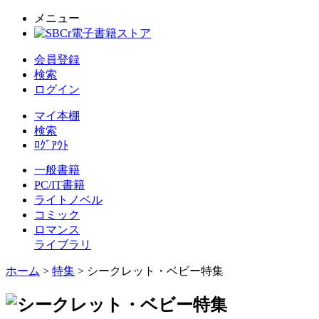
メニュー
会員登録
検索
ログイン
マイ本棚
検索
ﾛｸﾞｱｳﾄ
一般書籍
PC/IT書籍
ライトノベル
コミック
ロマンス
ライブラリ
ホーム
>
特集
> シークレット・ベビー特集