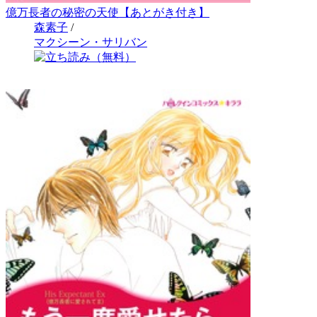
億万長者の秘密の天使【あとがき付き】
森素子
/
マクシーン・サリバン