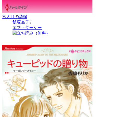
六人目の花嫁
飯塚晶子
/
エマ・ダーシー