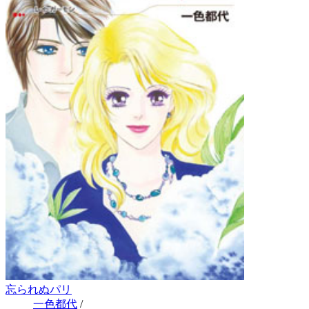
忘られぬパリ
一色都代
/