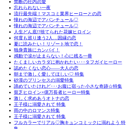
禁断の社内恋愛
忘れられない一夜
流行最先端！マスコミ業界ヒーローとの恋
憧れの海辺でアバンチュール♡
憧れの海辺でアバンチュール♡
人生どん底!?捨てられた花嫁ヒロイン
何度も巡り逢う2人…因縁の恋
夏に読みたい！リゾート地で恋！
独身貴族にカンパイ！
感動で涙が止まらない！心に残る一冊
たくましいカラダに抱かれたい･･･タフガイヒーロー
認めたくない恋心――大人の恋
朝まで激しく愛してほしい♡ 特集
砂漠のプリンセスの溺愛特集
諦めていたけれど･･･お腹に宿った小さな奇跡☆特集
貧乏ヒロイン×億万長者ヒーロー特集
激しく求めあうオトナの恋
王子様に溺愛されて 特集
雨の中のロマンス特集
王子様に溺愛されて 特集
フルカラーでリアル♡胸キュンコミックに溺れよう 特
集