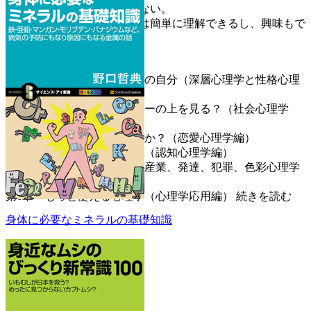
ってしまう。それではいけない。
本格的な内容も表現次第では簡単に理解できるし、興味もで
てくるはずである。
序 章 心理学とは？
第1章 自分の知らない本当の自分（深層心理学と性格心理
学編）
第2章 人はなぜエレベーターの上を見る？（社会心理学
編）
第3章 なぜバーは薄暗いのか？（恋愛心理学編）
第4章 知覚と記憶の不思議（認知心理学編）
第5章 いろいろな心理学（産業、発達、犯罪、色彩心理学
など）
第6章 もっと使える心理学（心理学応用編）
続きを読む
身体に必要なミネラルの基礎知識