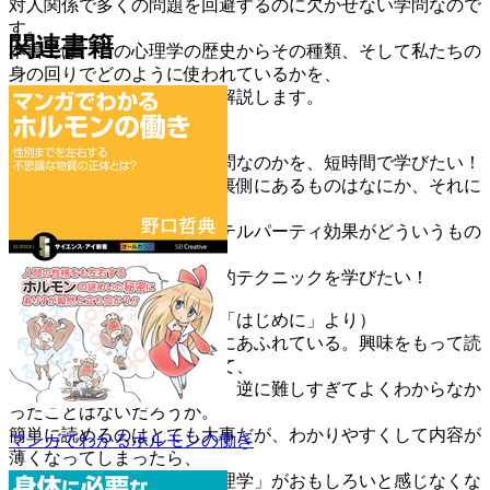
対人関係で多くの問題を回避するのに欠かせない学問なので
す。
関連書籍
本書では、この心理学の歴史からその種類、そして私たちの
身の回りでどのように使われているかを、
マンガでおもしろおかしく解説します。
※こんな方に特にオススメ
・心理学とはどのような学問なのかを、短時間で学びたい！
・人間のさまざまな行動の裏側にあるものはなにか、それに
興味がある
・タイタニック効果やカクテルパーティ効果がどういうもの
か知りたい！
・現実社会で使える心理学的テクニックを学びたい！
※著者からのメッセージ（「はじめに」より）
心理学の書籍は、ちまたにあふれている。興味をもって読
んでみたが内容が簡単すぎて、
あまり心に残らなかったり、逆に難しすぎてよくわからなか
ったことはないだろうか。
簡単に読めるのはとても大事だが、わかりやすくして内容が
マンガでわかるホルモンの働き
薄くなってしまったら、
せっかく興味をもった「心理学」がおもしろいと感じなくな