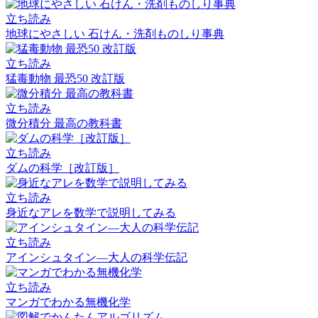
立ち読み
地球にやさしい 石けん・洗剤ものしり事典
立ち読み
猛毒動物 最恐50 改訂版
立ち読み
微分積分 最高の教科書
立ち読み
ダムの科学［改訂版］
立ち読み
身近なアレを数学で説明してみる
立ち読み
アインシュタイン―大人の科学伝記
立ち読み
マンガでわかる無機化学