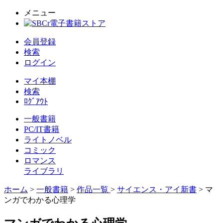
メニュー
会員登録
検索
ログイン
マイ本棚
検索
ﾛｸﾞｱｳﾄ
一般書籍
PC/IT書籍
ライトノベル
コミック
ロマンス
ライブラリ
ホーム
>
一般書籍
>
作品一覧
>
サイエンス・アイ新書
> マ
ンガでわかる心理学