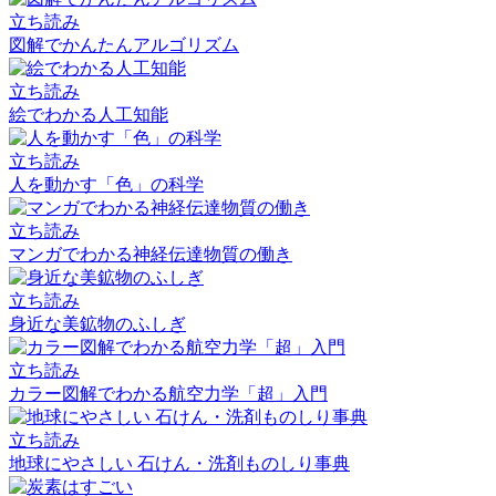
立ち読み
図解でかんたんアルゴリズム
立ち読み
絵でわかる人工知能
立ち読み
人を動かす「色」の科学
立ち読み
マンガでわかる神経伝達物質の働き
立ち読み
身近な美鉱物のふしぎ
立ち読み
カラー図解でわかる航空力学「超」入門
立ち読み
地球にやさしい 石けん・洗剤ものしり事典