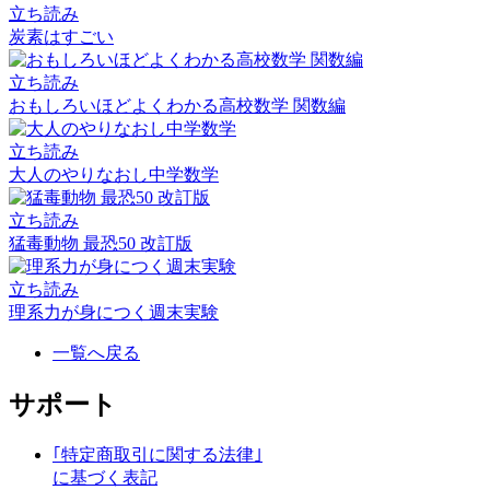
立ち読み
炭素はすごい
立ち読み
おもしろいほどよくわかる高校数学 関数編
立ち読み
大人のやりなおし中学数学
立ち読み
猛毒動物 最恐50 改訂版
立ち読み
理系力が身につく週末実験
一覧へ戻る
サポート
｢特定商取引に関する法律｣
に基づく表記