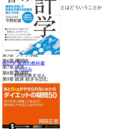
●散弾の速度と射程
●散弾銃で「狙う」ということはどういうことか
●曲銃床と直銃床
●最高の銃床材料はクルミ
第1章 銃とはなにか
第2章 銃の歴史
第3章 弾薬
第4章 拳銃
第5章 ライフル銃
第6章 機関銃
統計学 最高の教科書
第7章 弾道
立ち読み
第8章 散弾銃
利用出来ません
第9章 銃床
続きを読む