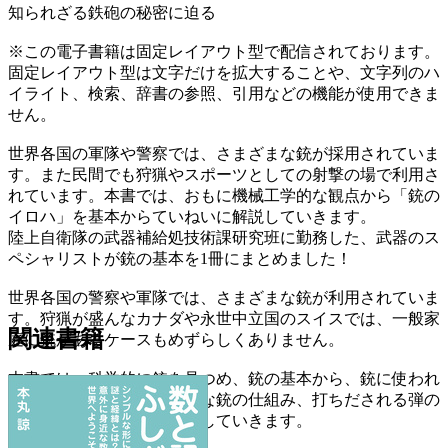
知られざる鉄砲の秘密に迫る
※この電子書籍は固定レイアウト型で配信されております。
固定レイアウト型は文字だけを拡大することや、文字列のハ
イライト、検索、辞書の参照、引用などの機能が使用できま
せん。
世界各国の軍隊や警察では、さまざまな銃が採用されていま
す。また民間でも狩猟やスポーツとしての射撃の場で利用さ
れています。本書では、おもに機械工学的な観点から「銃の
イロハ」を基本からていねいに解説していきます。
陸上自衛隊の武器補給処技術課研究班に勤務した、武器のス
ペシャリストが銃の基本を1冊にまとめました！
世界各国の警察や軍隊では、さまざまな銃が利用されていま
す。狩猟が盛んなカナダや永世中立国のスイスでは、一般家
関連書籍
庭に銃があるケースもめずらしくありません。
本書では、科学的に銃を見つめ、銃の基本から、銃に使われ
ている弾薬の話、さまざまな銃の仕組み、打ちだされる弾の
弾道まで、ていねいに解説していきます。