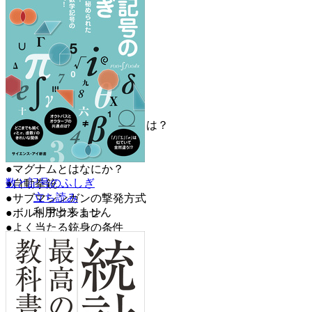
【この本の内容（一部）】
●銃と砲
●拳銃とはなにか？
●小銃とはなにか？
●火薬の発明
●リボルバーの発明
●機関銃の出現
●突撃銃の登場
●発射薬の適切な燃焼速度とは？
●実包とは
●弾丸の材質
●マグナムとはなにか？
数と記号のふしぎ
●自動拳銃
立ち読み
●サブマシンガンの撃発方式
利用出来ません
●ボルトアクション
●よく当たる銃身の条件
●重機関銃と軽機関銃
●機関銃の給弾方式
●弾丸の初速
●弾丸の運動エネルギー
●弾丸の速度と射程