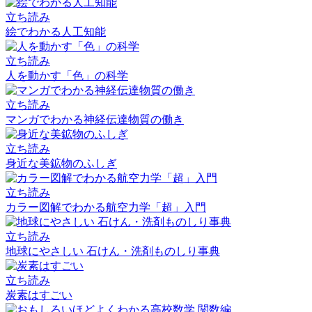
立ち読み
絵でわかる人工知能
立ち読み
人を動かす「色」の科学
立ち読み
マンガでわかる神経伝達物質の働き
立ち読み
身近な美鉱物のふしぎ
立ち読み
カラー図解でわかる航空力学「超」入門
立ち読み
地球にやさしい 石けん・洗剤ものしり事典
立ち読み
炭素はすごい