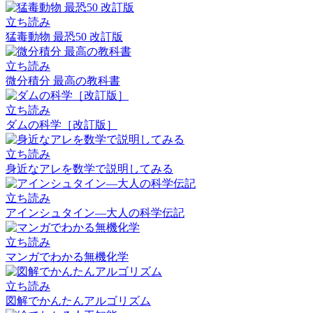
立ち読み
猛毒動物 最恐50 改訂版
立ち読み
微分積分 最高の教科書
立ち読み
ダムの科学［改訂版］
立ち読み
身近なアレを数学で説明してみる
立ち読み
アインシュタイン―大人の科学伝記
立ち読み
マンガでわかる無機化学
立ち読み
図解でかんたんアルゴリズム