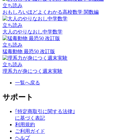
立ち読み
おもしろいほどよくわかる高校数学 関数編
立ち読み
大人のやりなおし中学数学
立ち読み
猛毒動物 最恐50 改訂版
立ち読み
理系力が身につく週末実験
一覧へ戻る
サポート
｢特定商取引に関する法律｣
に基づく表記
利用規約
ご利用ガイド
ヘルプ