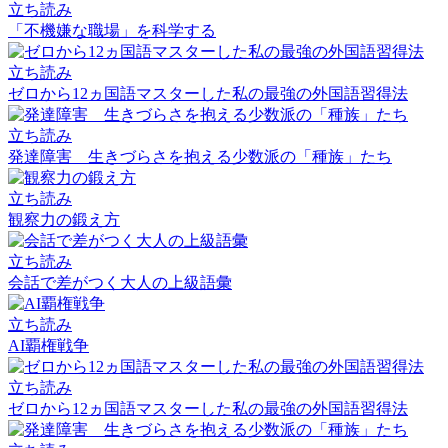
立ち読み
「不機嫌な職場」を科学する
立ち読み
ゼロから12ヵ国語マスターした私の最強の外国語習得法
立ち読み
発達障害 生きづらさを抱える少数派の「種族」たち
立ち読み
観察力の鍛え方
立ち読み
会話で差がつく大人の上級語彙
立ち読み
AI覇権戦争
立ち読み
ゼロから12ヵ国語マスターした私の最強の外国語習得法