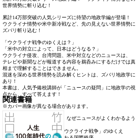
世界情勢に斬り込む！
累計14万部突破の人気シリーズに待望の地政学編が登場！
ウクライナ情勢や米中新冷戦など、先の見えない世界情勢に
ズバリ斬り込む！
「ウクライナ戦争のゆくえは？」
「米中の対立によって、日本はどうなる？」
ウクライナ侵攻、台湾問題、米中対立などのニュースは、
テレビや新聞などが報道する内容を鵜呑みにするだけでは真
相まで理解することはできません。
混迷を深める世界情勢を読み解くヒントは、ズバリ地政学に
あり！
本書は、人気予備校講師が「ニュースの疑問」に地政学の視
点から、すべて答えます！
関連書籍
※カバー画像が異なる場合があります。
はじめに 地政学を学ぶと、なぜニュースがよくわかるよう
になるのか？
第1章 地政学で読み解く「ウクライナ戦争」のゆくえ
第2章 「米中新冷戦」で変わる国際秩序