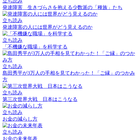
立ち読み
発達障害 生きづらさを抱える少数派の「種族」たち
立ち読み
発達障害の人には世界がどう見えるのか
立ち読み
「不機嫌な職場」を科学する
立ち読み
島田秀平が3万人の手相を見てわかった！「ご縁」のつかみ
方
立ち読み
第三次世界大戦 日本はこうなる
立ち読み
お金の減らし方
立ち読み
お金の未来年表