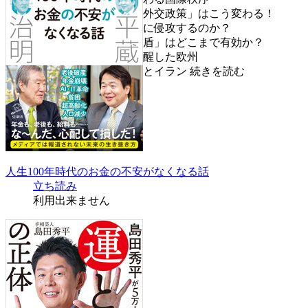
第3章 これから、「米国の外交政策」はこう変わる！
第4章 中国は、本当に台湾に侵攻するのか？
第5章 台湾の「シリコンの盾」はどこまで有効か？
第6章 ウクライナ侵攻で覚醒した欧州
第7章 存在感を増すインドとイラン
続きを読む
人生100年時代のお金の不安がなくなる話
立ち読み
利用出来ません