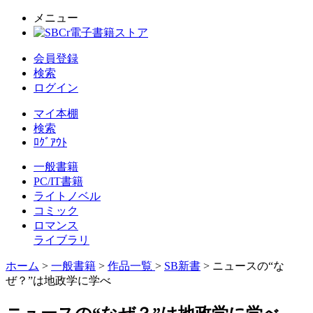
メニュー
会員登録
検索
ログイン
マイ本棚
検索
ﾛｸﾞｱｳﾄ
一般書籍
PC/IT書籍
ライトノベル
コミック
ロマンス
ライブラリ
ホーム
>
一般書籍
>
作品一覧
>
SB新書
> ニュースの“な
ぜ？”は地政学に学べ