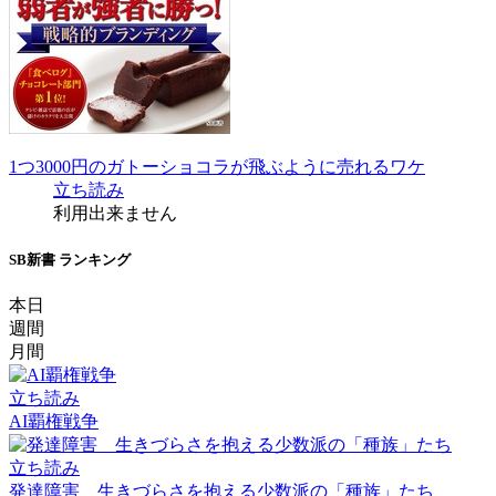
1つ3000円のガトーショコラが飛ぶように売れるワケ
立ち読み
利用出来ません
SB新書 ランキング
本日
週間
月間
立ち読み
AI覇権戦争
立ち読み
発達障害 生きづらさを抱える少数派の「種族」たち