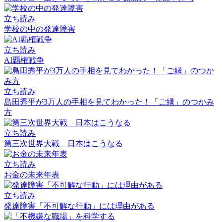
立ち読み
学校の中の発達障害
立ち読み
AI覇権戦争
立ち読み
島田秀平が3万人の手相を見てわかった！「ご縁」のつかみ
方
立ち読み
第三次世界大戦 日本はこうなる
立ち読み
お金の未来年表
立ち読み
発達障害「不可解な行動」には理由がある