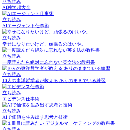
立ち読み
AI独学超大全
立ち読み
AIエージェント仕事術
立ち読み
幸せになりたいけど、頑張るのはいや。
立ち読み
一度読んだら絶対に忘れない英文法の教科書
立ち読み
10人の東洋哲学者が教える ありのままでいる練習
立ち読み
エビデンス仕事術
立ち読み
AIで価値を生み出す思考と技術
立ち読み