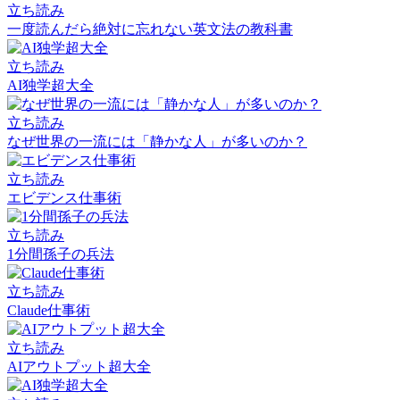
立ち読み
一度読んだら絶対に忘れない英文法の教科書
立ち読み
AI独学超大全
立ち読み
なぜ世界の一流には「静かな人」が多いのか？
立ち読み
エビデンス仕事術
立ち読み
1分間孫子の兵法
立ち読み
Claude仕事術
立ち読み
AIアウトプット超大全