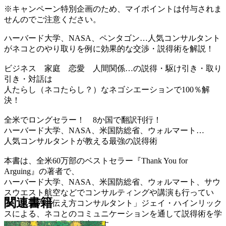
※キャンペーン特別企画のため、マイポイントは付与されま
せんのでご注意ください。
ハーバード大学、NASA、ペンタゴン…人気コンサルタント
がネコとのやり取りを例に効果的な交渉・説得術を解説！
ビジネス 家庭 恋愛 人間関係…の説得・駆け引き・取り
引き・対話は
人たらし（ネコたらし？）なネゴシエーションで100％解
決！
全米でロングセラー！ 8か国で翻訳刊行！
ハーバード大学、NASA、米国防総省、ウォルマート…
人気コンサルタントが教える最強の説得術
本書は、全米60万部のベストセラー『Thank You for
Arguing』の著者で、
ハーバード大学、NASA、米国防総省、ウォルマート、サウ
スウエスト航空などでコンサルティングや講演も行ってい
関連書籍
る、人気の「伝え方コンサルタント」ジェイ・ハインリック
スによる、ネコとのコミュニケーションを通して説得術を学
ぶユニークな自己啓発書です。