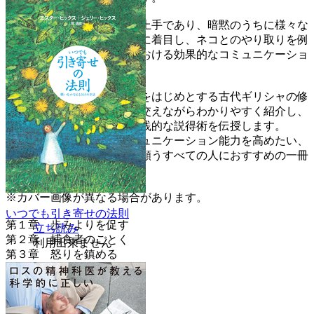
著者は、ネコが優れた交渉上手であり、暗黙のうちに様々な
説得術を駆使していることに着目し、ネコとのやり取りを例
に挙げながら、人間関係における効果的なコミュニケーショ
ン方法を解説します。
本書では、アリストテレスをはじめとする古代ギリシャの修
辞学の概念を、ユーモアを交えながらわかりやすく紹介し、
日常生活や仕事で役立つ実践的な説得術を伝授します。
ネコ好きはもちろん、コミュニケーション能力を高めたい、
人間関係を円滑にしたいと願うすべての人におすすめの一冊
です。
※カバー画像が異なる場合があります。
いつでも引き寄せの法則
第１章 歩みよりを促す
立ち読み
第２章 捕食者のごとく
利用出来ません
第３章 怒りを鎮める
第４章 郷に従え
第５章 信頼を得る
第６章 論理的に話す
第７章 甘い言葉にご用心