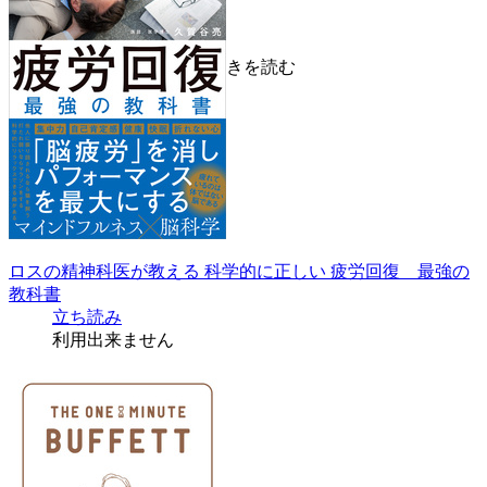
第８章 体全体で話す
第９章 おびきよせる
第10 章 ステップを踏む
続きを読む
ロスの精神科医が教える 科学的に正しい 疲労回復 最強の
教科書
立ち読み
利用出来ません