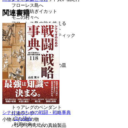
フローレス島へ
ニタの手紡ぎイカット
関連書籍
モニの村々へ
フローレス島の旅を終える
スンバワ島のソンケット
ジョグジャカルタのバティック
焼き物と食器
カップ
あちこちで食器を買う
ポルトガルのタイル
ピニェイロのキャベツの皿
ベトナムのワンダラー
モロッコの化石の皿
中国と香港で安物買い
アフリカ
アフリカの人形と仮面
布とアップリケ
トゥアレグのペンダント
シナリオのための戦闘・戦略事典
灯油ランプ
立ち読み
小物＆その他の物
利用出来ません
バングラデシュの真鍮製品