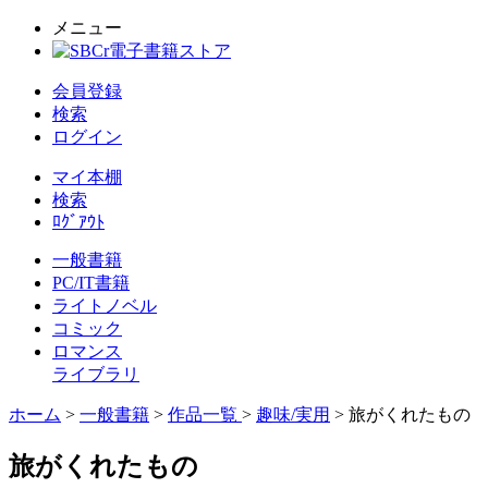
メニュー
会員登録
検索
ログイン
マイ本棚
検索
ﾛｸﾞｱｳﾄ
一般書籍
PC/IT書籍
ライトノベル
コミック
ロマンス
ライブラリ
ホーム
>
一般書籍
>
作品一覧
>
趣味/実用
> 旅がくれたもの
旅がくれたもの