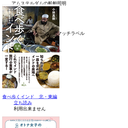
アムステルダムの船舶照明
イランの携帯電話
三個の石
腕時計
アメリカみやげ
タバコのパッケージとマッチラベル
外国人旅行証
サナアの模型
ジャンビーアのブローチ
乳香と香炉
カセット＆ＣＤ
通貨
あとがき
続きを読む
食べ歩くインド 北・東編
立ち読み
利用出来ません