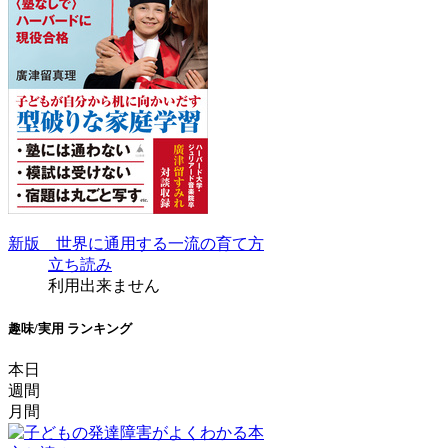
新版 世界に通用する一流の育て方
立ち読み
利用出来ません
趣味/実用 ランキング
本日
週間
月間