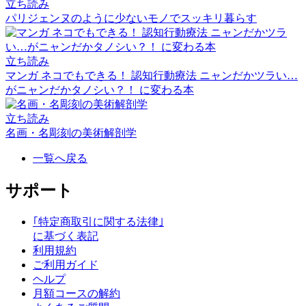
立ち読み
パリジェンヌのように少ないモノでスッキリ暮らす
立ち読み
マンガ ネコでもできる！ 認知行動療法 ニャンだかツラい…
がニャンだかタノシい？！ に変わる本
立ち読み
名画・名彫刻の美術解剖学
一覧へ戻る
サポート
｢特定商取引に関する法律｣
に基づく表記
利用規約
ご利用ガイド
ヘルプ
月額コースの解約