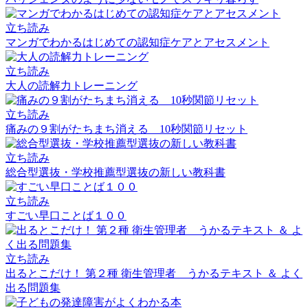
立ち読み
マンガでわかるはじめての認知症ケアとアセスメント
立ち読み
大人の読解力トレーニング
立ち読み
痛みの９割がたちまち消える 10秒関節リセット
立ち読み
総合型選抜・学校推薦型選抜の新しい教科書
立ち読み
すごい早口ことば１００
立ち読み
出るとこだけ！ 第２種 衛生管理者 うかるテキスト ＆ よく
出る問題集