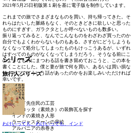
2021年5月25日初版第１刷を基に電子版を制作しています。
これまでの旅でさまざまなものを買い、持ち帰ってきた。そ
れらはたいした脈絡もなく、そのときどきに欲しいと思った
ものにすぎす、ガラクタとしか呼べないものも数多い。
振り返ってみると、なんでこんなものをわざわざ買ったのか
自分でもよくわからないものもある。さすがにどうしようも
なくなって処分してしまったものもけっこうあるが、いずれ
はすべてのものがなくなってしまうだろう。そうなる前にこ
シリーズ
のようなものにまつわる話を書き留めておこうと、この本を
書くことにした。僕と妻が旅で何を買い、あるいは買い損な
い、そこでどういう話があったのかをお楽しみいただければ
旅行人シリーズ
幸いです。
はじめに
工芸
インド先住民の工芸
テラコッタ（素焼き）の装飾瓦を探す
インドの素焼き人形
ラージャスターンの扉絵
わけいっても、わけいっても、インド
アルバニアの糸巻き