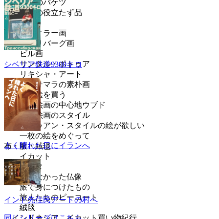
真鍮のバケツ
夫婦の役立たず品
絵画
ミティラー画
ハザリバーグ画
ビル画
サンタル・ポトゥア
シベリア鉄道9300キロ
リキシャ・アート
グアテマラの素朴画
バリで絵を買う
バリ絵画の中心地ウブド
バリ絵画のスタイル
バトゥアン・スタイルの絵が欲しい
一枚の絵をめぐって
よく晴れた日にイランへ
布・服・絨毯
イカット
カンタ
買えなかった仏像
旅で身につけたもの
旅人たちのピーコート
インド先住民アートの村へ
絨毯
同じシリーズはこちら
インドネシア イカット買い物紀行