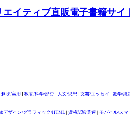
|
趣味/実用
|
教養/科学/歴史
|
人文/思想
|
文芸/エッセイ
|
数学/統
ebデザイン/グラフィック/HTML
|
資格試験関連
|
モバイル/スマ