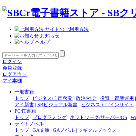
サイトのご利用方法
お知らせ
ヘルプ
ログイン
会員登録
ログアウト
マイ本棚
一般書籍
トップ
|
ビジネス/自己啓発
|
政治/社会
|
投資・資産運用
アイ新書
|
SBビジュアル新書
|
ビジネス＋ITインサイト
PC/IT書籍
トップ
|
プログラミング
|
ネットワーク/サーバー/OS
|
W
ライトノベル
トップ
|
GA文庫
|
GAノベル
|
ツギクルブックス