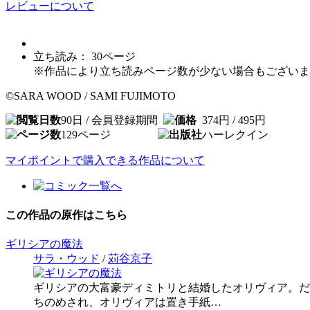
レビューについて
立ち読み：
30
ページ
※作品により立ち読みページ数が少ない場合もございま
©SARA WOOD / SAMI FUJIMOTO
90日 / 会員登録期間
374円 / 495円
129
ページ
ハーレクイン
マイポイントで購入できる作品について
この作品の原作はこちら
ギリシアの魔法
サラ・ウッド
/
苅谷京子
ギリシアの大富豪ディミトリと結婚したオリヴィア。だ
ちのめされ、オリヴィアは置き手紙…