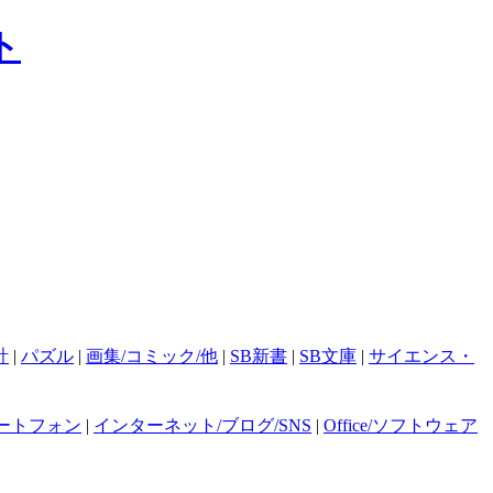
計
|
パズル
|
画集/コミック/他
|
SB新書
|
SB文庫
|
サイエンス・
ートフォン
|
インターネット/ブログ/SNS
|
Office/ソフトウェア