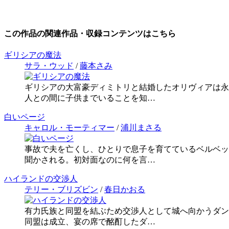
この作品の関連作品・収録コンテンツはこちら
ギリシアの魔法
サラ・ウッド
/
藤本さみ
ギリシアの大富豪ディミトリと結婚したオリヴィアは永
人との間に子供までいることを知…
白いページ
キャロル・モーティマー
/
浦川まさる
事故で夫を亡くし、ひとりで息子を育てているベルベッ
聞かされる。初対面なのに何を言…
ハイランドの交渉人
テリー・ブリズビン
/
春日かおる
有力氏族と同盟を結ぶため交渉人として城へ向かうダン
同盟は成立、宴の席で酩酊したダ…