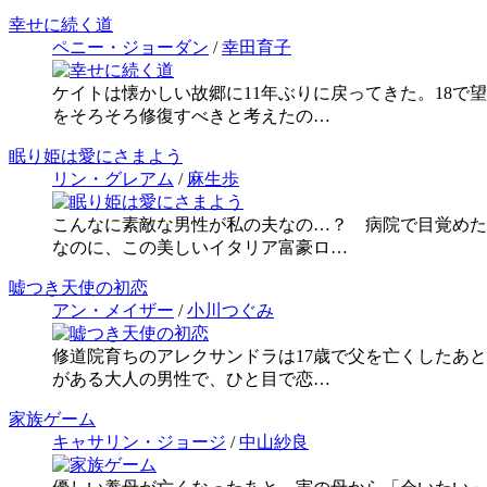
幸せに続く道
ペニー・ジョーダン
/
幸田育子
ケイトは懐かしい故郷に11年ぶりに戻ってきた。18
をそろそろ修復すべきと考えたの…
眠り姫は愛にさまよう
リン・グレアム
/
麻生歩
こんなに素敵な男性が私の夫なの…？ 病院で目覚めた
なのに、この美しいイタリア富豪ロ…
嘘つき天使の初恋
アン・メイザー
/
小川つぐみ
修道院育ちのアレクサンドラは17歳で父を亡くしたあ
がある大人の男性で、ひと目で恋…
家族ゲーム
キャサリン・ジョージ
/
中山紗良