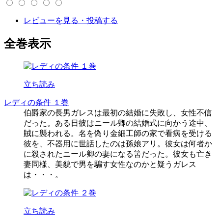
レビューを見る・投稿する
全巻表示
立ち読み
レディの条件 １巻
伯爵家の長男ガレスは最初の結婚に失敗し、女性不信
だった。ある日彼はニール卿の結婚式に向かう途中、
賊に襲われる。名を偽り金細工師の家で看病を受ける
彼を、不器用に世話したのは孫娘アリ。彼女は何者か
に殺されたニール卿の妻になる筈だった。彼女も亡き
妻同様、美貌で男を騙す女性なのかと疑うガレス
は・・・。
立ち読み