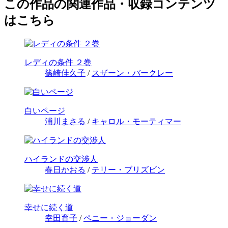
この作品の関連作品・収録コンテンツ
はこちら
レディの条件 ２巻
篠崎佳久子
/
スザーン・バークレー
白いページ
浦川まさる
/
キャロル・モーティマー
ハイランドの交渉人
春日かおる
/
テリー・ブリズビン
幸せに続く道
幸田育子
/
ペニー・ジョーダン