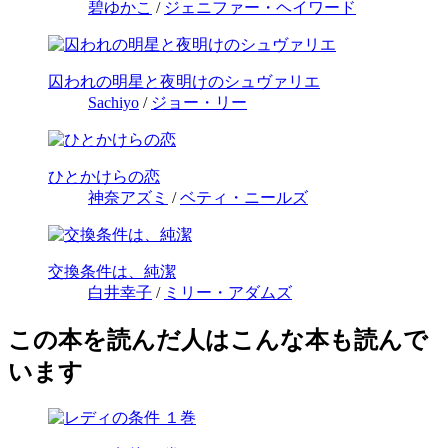
碧ゆかこ
/
ジェニファー・ヘイワード
囚われの明星と夜明けのシュヴァリエ
Sachiyo
/
ジョー・リー
ひとかけらの恋
神奈アズミ
/
ベティ・ニールズ
交換条件は、純潔
白井幸子
/
ミリー・アダムズ
この本を読んだ人はこんな本も読んで
います