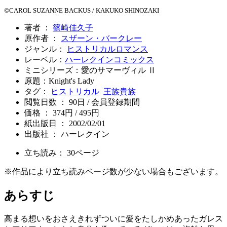
©CAROL SUZANNE BACKUS / KAKUKO SHINOZAKI
著者 ：
篠崎佳久子
原作者 ：
スザーン・バークレー
ジャンル：
ヒストリカルロマンス
レーベル：
ハーレクインコミックス
ミニシリーズ：愛のサマーヴィル Ⅱ
原題：Knight's Lady
タグ：
ヒストリカル
王族貴族
閲覧日数 ： 90日 / 会員登録期間
価格 ： 374円 / 495円
紙出版日 ： 2002/02/01
出版社 ： ハーレクイン
立ち読み：
30
ページ
※作品により立ち読みページ数が少ない場合もございます。
あらすじ
高まる想いをおさえきれずついに愛をたしかめあったガレス