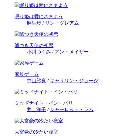
眠り姫は愛にさまよう
麻生歩
/
リン・グレアム
嘘つき天使の初恋
小川つぐみ
/
アン・メイザー
家族ゲーム
中山紗良
/
キャサリン・ジョージ
ミッドナイト・イン・パリ
井上洋子
/
シャーロット・ラム
大富豪の冷たい寝室