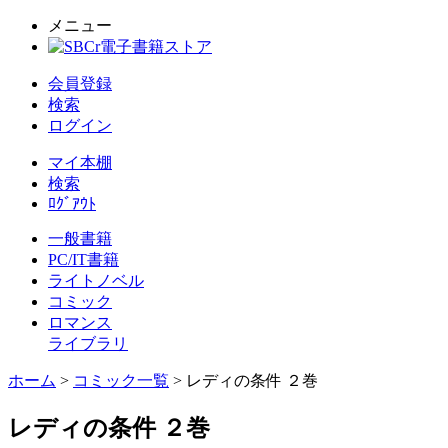
メニュー
会員登録
検索
ログイン
マイ本棚
検索
ﾛｸﾞｱｳﾄ
一般書籍
PC/IT書籍
ライトノベル
コミック
ロマンス
ライブラリ
ホーム
>
コミック一覧
> レディの条件 ２巻
レディの条件 ２巻