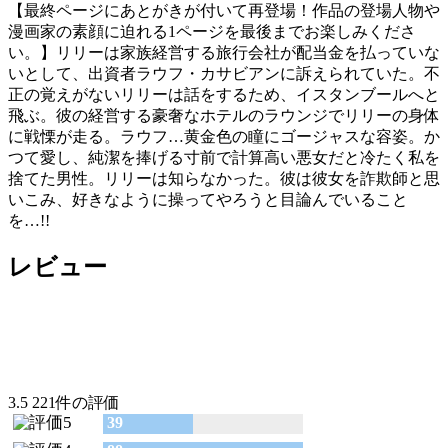
【最終ページにあとがきが付いて再登場！作品の登場人物や
漫画家の素顔に迫れる1ページを最後までお楽しみくださ
い。】リリーは家族経営する旅行会社が配当金を払っていな
いとして、出資者ラウフ・カサビアンに訴えられていた。不
正の覚えがないリリーは話をするため、イスタンブールへと
飛ぶ。彼の経営する豪奢なホテルのラウンジでリリーの身体
に戦慄が走る。ラウフ…黄金色の瞳にゴージャスな容姿。か
つて愛し、純潔を捧げる寸前で計算高い悪女だと冷たく私を
捨てた男性。リリーは知らなかった。彼は彼女を詐欺師と思
いこみ、好きなように操ってやろうと目論んでいること
を…!!
レビュー
3.5
221件の評価
39