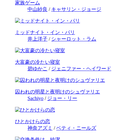
家族ゲーム
中山紗良
/
キャサリン・ジョージ
ミッドナイト・イン・パリ
井上洋子
/
シャーロット・ラム
大富豪の冷たい寝室
碧ゆかこ
/
ジェニファー・ヘイワード
囚われの明星と夜明けのシュヴァリエ
Sachiyo
/
ジョー・リー
ひとかけらの恋
神奈アズミ
/
ベティ・ニールズ