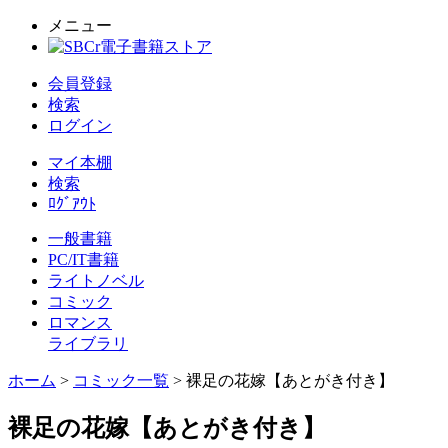
メニュー
会員登録
検索
ログイン
マイ本棚
検索
ﾛｸﾞｱｳﾄ
一般書籍
PC/IT書籍
ライトノベル
コミック
ロマンス
ライブラリ
ホーム
>
コミック一覧
> 裸足の花嫁【あとがき付き】
裸足の花嫁【あとがき付き】