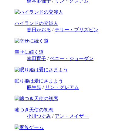
橋本多佳子
/
リン・グレアム
ハイランドの交渉人
春日かおる
/
テリー・ブリズビン
幸せに続く道
幸田育子
/
ペニー・ジョーダン
眠り姫は愛にさまよう
麻生歩
/
リン・グレアム
嘘つき天使の初恋
小川つぐみ
/
アン・メイザー