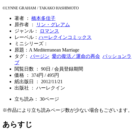
©LYNNE GRAHAM / TAKAKO HASHIMOTO
著者 ：
橋本多佳子
原作者 ：
リン・グレアム
ジャンル：
ロマンス
レーベル：
ハーレクインコミックス
ミニシリーズ：
原題：A Mediterranean Marriage
タグ：
バージン
愛の復活／運命の再会
パッションラ
ブ
閲覧日数 ： 90日 / 会員登録期間
価格 ： 374円 / 495円
紙出版日 ： 2012/11/21
出版社 ： ハーレクイン
立ち読み：
30
ページ
※作品により立ち読みページ数が少ない場合もございます。
あらすじ