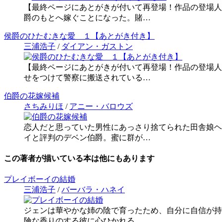
【最終ページにあとがきが付いて再登場！作品の登場人
爵のもとへ嫁ぐことになった。賭…
侯爵のひたむきな愛 １【あとがき付き】
三浦浩子
/
ダイアン・ガストン
【最終ページにあとがきが付いて再登場！作品の登場人
せをつけて警察に搬送されている…
伯爵の花嫁候補
さちみりほ
/
アニー・バロウズ
恋人だと思っていた男性にあっさり捨てられた田舎娘ヘ
イと評判のデベン伯爵。蜜に群が…
この著者が描いている本は他にもあります
プレイボーイの結婚
三浦浩子
/
バーバラ・ハネイ
ジェンは華やかな姉の陰で育ったため、自分に自信が持
険な香りのする彼に心ひかれる…