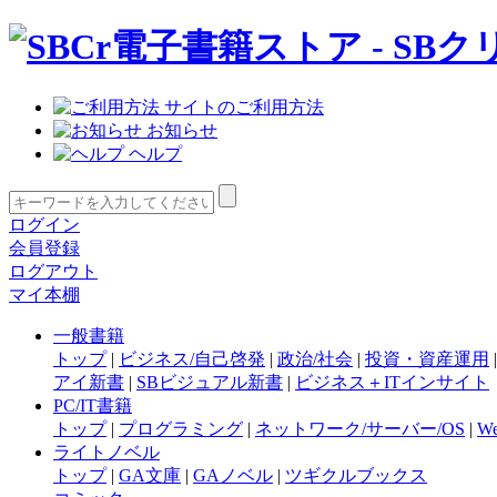
サイトのご利用方法
お知らせ
ヘルプ
ログイン
会員登録
ログアウト
マイ本棚
一般書籍
トップ
|
ビジネス/自己啓発
|
政治/社会
|
投資・資産運用
アイ新書
|
SBビジュアル新書
|
ビジネス＋ITインサイト
PC/IT書籍
トップ
|
プログラミング
|
ネットワーク/サーバー/OS
|
W
ライトノベル
トップ
|
GA文庫
|
GAノベル
|
ツギクルブックス