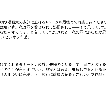
物や漫画家の素顔に迫れる1ページを最後までお楽しみくださ
は遠い夢。私は罪を着せられて処罰される――そう思っていた
なたを守ります」と言ってくれたけれど、私の罪はあなたが思
」スピンオフ作品）
けてくれるタナートン侯爵。夫婦のふりをして、日ごと名字を
当のことが言えずにいた。無実とは言え、夫殺しで追われる身
リカルついに完結。（「歌姫に薔薇の花を」スピンオフ作品）