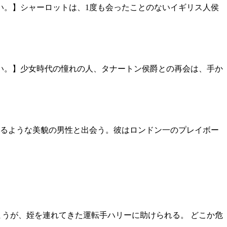
い。】シャーロットは、1度も会ったことのないイギリス人侯
い。】少女時代の憧れの人、タナートン侯爵との再会は、手か
るような美貌の男性と出会う。彼はロンドン一のプレイボー
まうが、姪を連れてきた運転手ハリーに助けられる。 どこか危