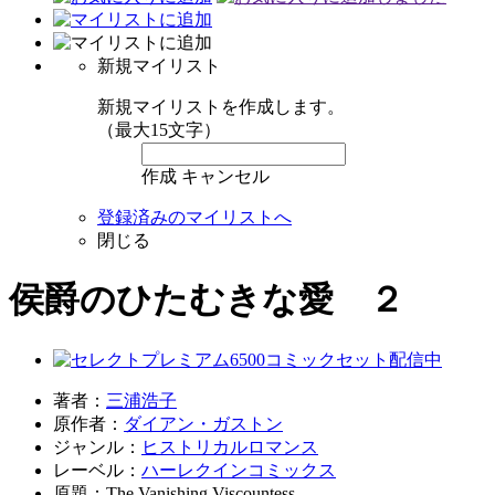
新規マイリスト
新規マイリストを作成します。
（最大15文字）
作成
キャンセル
登録済みのマイリストへ
閉じる
侯爵のひたむきな愛 ２
著者：
三浦浩子
原作者：
ダイアン・ガストン
ジャンル：
ヒストリカルロマンス
レーベル：
ハーレクインコミックス
原題：The Vanishing Viscountess