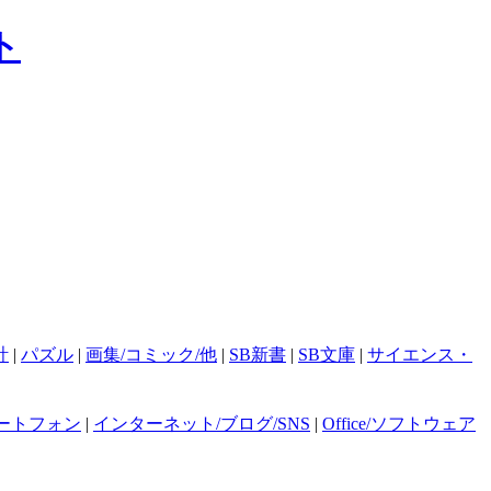
計
|
パズル
|
画集/コミック/他
|
SB新書
|
SB文庫
|
サイエンス・
ートフォン
|
インターネット/ブログ/SNS
|
Office/ソフトウェア