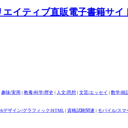
|
趣味/実用
|
教養/科学/歴史
|
人文/思想
|
文芸/エッセイ
|
数学/統
ebデザイン/グラフィック/HTML
|
資格試験関連
|
モバイル/スマ