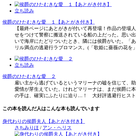
立ち読み
侯爵のひたむきな愛 １【あとがき付き】
【最終ページにあとがきが付いて再登場！作品の登場人
せをつけて警察に搬送されている船の上だった。思い出
いで海岸にたどりついたとき、隣には侯爵がいた。「あ
リル満点の逃避行ラブロマンス。(「歌姫に薔薇の花を
立ち読み
侯爵のひたむきな愛 ２
雇い主から逃げているというマリーナの嘘を信じて、助
愛情が芽生えていた。けれどマリーナは、まだ侯爵に本
の手は、確実にふたりに迫り…！ 大好評逃避行ヒスト
この本を読んだ人はこんな本も読んでいます
身代わりの侯爵夫人【あとがき付き】
さちみりほ
/
アン・ヘリス