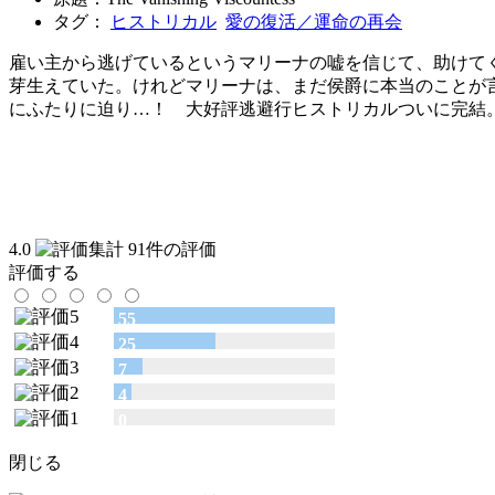
タグ：
ヒストリカル
愛の復活／運命の再会
雇い主から逃げているというマリーナの嘘を信じて、助けて
芽生えていた。けれどマリーナは、まだ侯爵に本当のことが
にふたりに迫り…！ 大好評逃避行ヒストリカルついに完結
4.0
91件の評価
評価する
55
25
7
4
0
閉じる